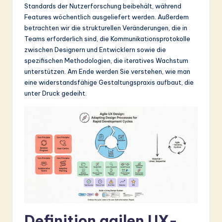
Standards der Nutzerforschung beibehält, während
&
Features wöchentlich ausgeliefert werden. Außerdem
S
betrachten wir die strukturellen Veränderungen, die in
Teams erforderlich sind, die Kommunikationsprotokolle
o
zwischen Designern und Entwicklern sowie die
ft
spezifischen Methodologien, die iteratives Wachstum
unterstützen. Am Ende werden Sie verstehen, wie man
w
eine widerstandsfähige Gestaltungspraxis aufbaut, die
a
unter Druck gedeiht.
r
e
In
n
o
v
a
Definition agilen UX-