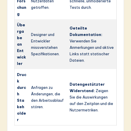
Fors
Nutzerdaten
schnelle, unmoderierte
chun
getroffen.
Tests durch.
g
Übe
Geteilte
rga
Designer und
Dokumentation:
be
Entwickler
Verwenden Sie
an
missverstehen
Anmerkungen und aktive
Ent
Spezifikationen.
Links statt statischer
wick
Dateien.
ler
Druc
k
Datengestützter
durc
Anfragen zu
Widerstand:
Zeigen
h
Änderungen, die
Sie die Auswirkungen
Sta
den Arbeitsablauf
auf den Zeitplan und die
keh
stören.
Nutzermetriken.
olde
r