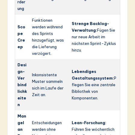
rder
ung
Funktionen
Strenge Backlog-
Sco
werden während
Verwaltung:
Fügen Sie
pe
des Sprints
nur neue Arbeit im
Cre
hinzugefügt, was
nächsten Sprint-Zyklus
ep
die Lieferung
hinzu.
verzögert.
Desi
gn-
Lebendiges
Inkonsistente
Ver
Gestaltungssystem:
P
Muster sammeln
bind
flegen Sie eine zentrale
sich im Laufe der
lichk
Bibliothek von
Zeit an.
eite
Komponenten.
n
Man
gel
Entscheidungen
Lean-Forschung:
an
werden ohne
Führen Sie wöchentlich