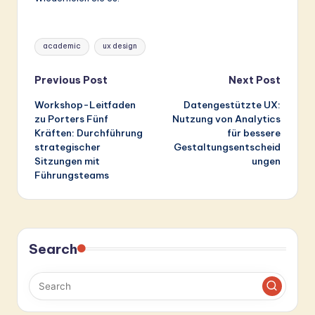
Tags:
academic
ux design
Post
Previous Post
Next Post
Workshop-Leitfaden
Datengestützte UX:
navigation
zu Porters Fünf
Nutzung von Analytics
Kräften: Durchführung
für bessere
strategischer
Gestaltungsentscheid
Sitzungen mit
ungen
Führungsteams
Search