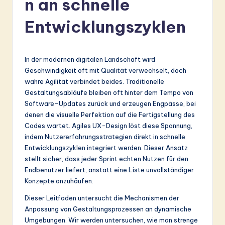
n an schnelle
r
m
Entwicklungszyklen
a
n
In der modernen digitalen Landschaft wird
-
Geschwindigkeit oft mit Qualität verwechselt, doch
wahre Agilität verbindet beides. Traditionelle
L
Gestaltungsabläufe bleiben oft hinter dem Tempo von
a
Software-Updates zurück und erzeugen Engpässe, bei
denen die visuelle Perfektion auf die Fertigstellung des
t
Codes wartet. Agiles UX-Design löst diese Spannung,
e
indem Nutzererfahrungsstrategien direkt in schnelle
Entwicklungszyklen integriert werden. Dieser Ansatz
s
stellt sicher, dass jeder Sprint echten Nutzen für den
t
Endbenutzer liefert, anstatt eine Liste unvollständiger
Konzepte anzuhäufen.
in
Dieser Leitfaden untersucht die Mechanismen der
A
Anpassung von Gestaltungsprozessen an dynamische
I
Umgebungen. Wir werden untersuchen, wie man strenge