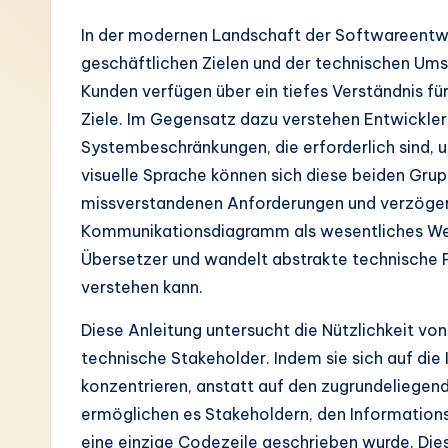
G
In der modernen Landschaft der Softwareentwi
geschäftlichen Zielen und der technischen Um
e
Kunden verfügen über ein tiefes Verständnis fü
r
Ziele. Im Gegensatz dazu verstehen Entwickler
Systembeschränkungen, die erforderlich sind,
m
visuelle Sprache können sich diese beiden Gr
a
missverstandenen Anforderungen und verzöger
Kommunikationsdiagramm als wesentliches Werkze
n
Übersetzer und wandelt abstrakte technische Pr
-
verstehen kann.
L
Diese Anleitung untersucht die Nützlichkeit v
technische Stakeholder. Indem sie sich auf d
a
konzentrieren, anstatt auf den zugrundeliegend
t
ermöglichen es Stakeholdern, den Informations
eine einzige Codezeile geschrieben wurde. Die