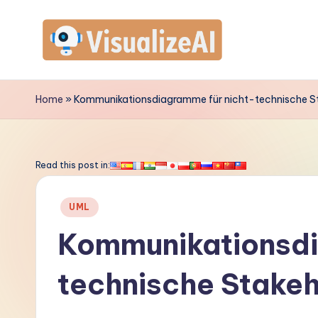
Skip
to
V
content
is
Home
»
Kommunikationsdiagramme für nicht-technische St
u
a
Read this post in:
li
Posted
UML
z
in
Kommunikationsdi
e
technische Stake
A
I