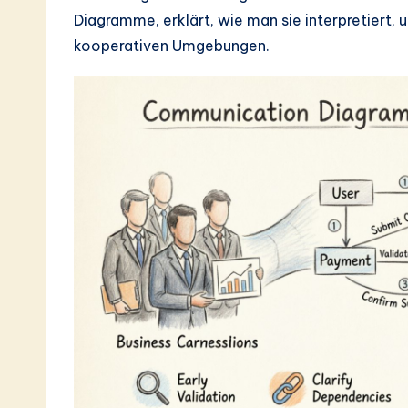
e
Diagramme, erklärt, wie man sie interpretiert, u
s
kooperativen Umgebungen.
t
in
A
I
&
S
o
ft
w