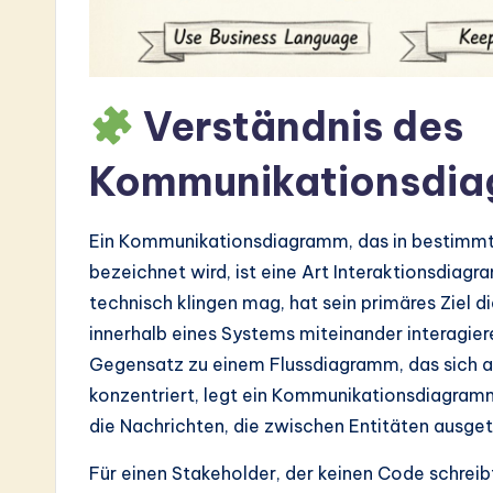
a
r
e
Verständnis des
In
Kommunikationsdi
n
Ein Kommunikationsdiagramm, das in bestimm
o
bezeichnet wird, ist eine Art Interaktionsdia
v
technisch klingen mag, hat sein primäres Ziel 
innerhalb eines Systems miteinander interagier
a
Gegensatz zu einem Flussdiagramm, das sich a
ti
konzentriert, legt ein Kommunikationsdiagramm
die Nachrichten, die zwischen Entitäten ausge
o
Für einen Stakeholder, der keinen Code schreib
n