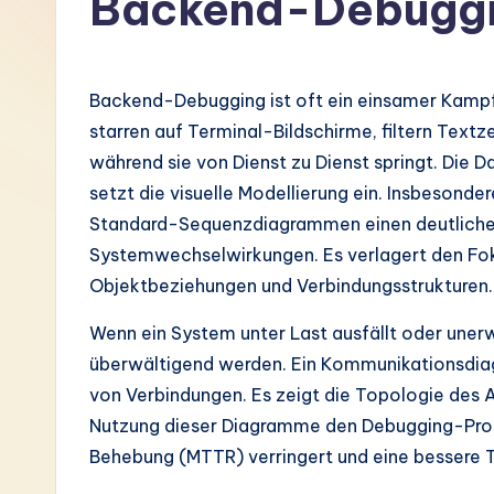
Backend-Debuggi
G
e
Backend-Debugging ist oft ein einsamer Kampf
r
starren auf Terminal-Bildschirme, filtern Textz
während sie von Dienst zu Dienst springt. Die D
m
setzt die visuelle Modellierung ein. Insbeso
a
Standard-Sequenzdiagrammen einen deutlichen 
Systemwechselwirkungen. Es verlagert den Fok
n
Objektbeziehungen und Verbindungsstrukturen.
-
Wenn ein System unter Last ausfällt oder uner
L
überwältigend werden. Ein Kommunikationsdiag
von Verbindungen. Es zeigt die Topologie des Au
a
Nutzung dieser Diagramme den Debugging-Prozes
t
Behebung (MTTR) verringert und eine bessere