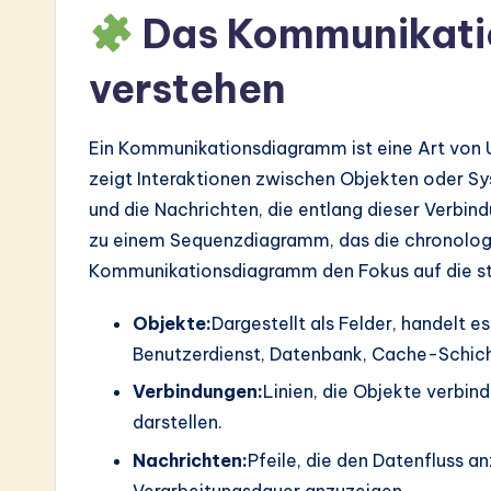
a
Das Kommunikat
r
verstehen
e
Ein Kommunikationsdiagramm ist eine Art von
In
zeigt Interaktionen zwischen Objekten oder S
n
und die Nachrichten, die entlang dieser Verbin
zu einem Sequenzdiagramm, das die chronologi
o
Kommunikationsdiagramm den Fokus auf die str
v
Objekte:
Dargestellt als Felder, handelt e
a
Benutzerdienst, Datenbank, Cache-Schich
ti
Verbindungen:
Linien, die Objekte verbin
darstellen.
o
Nachrichten:
Pfeile, die den Datenfluss a
n
Verarbeitungsdauer anzuzeigen.