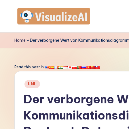
Skip
to
V
content
is
Home
»
Der verborgene Wert von Kommunikationsdiagram
u
a
Read this post in:
li
Posted
UML
z
in
Der verborgene W
e
Kommunikationsd
A
I