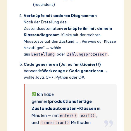
(redundant)
Verknüpfe mit anderen Diagrammen
Nach der Erstellung des
Zustandsautomaten
verknüpfe ihn mit deinem
Klassendiagramm
. Klicke mit der rechten
Maustaste auf den Zustand → „Verweis auf Klasse
hinzufügen“ → wähle
aus
oder
.
Bestellung
Zahlungsprozessor
Code generieren (Ja, es funktioniert!)
Verwende
Werkzeuge > Code generieren
→
wähle Java, C++, Python oder C#.
Ich habe
generiert
produktionsfertige
Zustandsautomaten-Klassen
in
Minuten — mit
,
,
enter()
exit()
und
Methoden.
transition()