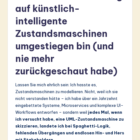
auf künstlich-
&
S
intelligente
o
Zustandsmaschinen
ft
umgestiegen bin (und
w
nie mehr
a
zurückgeschaut habe)
r
e
Lassen Sie mich ehrlich sein: Ich hasste es,
In
Zustandsmaschinen zu modellieren. Nicht, weil ich sie
nicht verstanden hätte – ich habe über ein Jahrzehnt
n
eingebettete Systeme, Microservices und komplexe UI-
o
Workflows entworfen – sondern weil
jedes Mal, wenn
ich versucht habe, eine UML-Zustandsmaschine zu
v
skizzieren, landete ich bei Spaghetti-Logik,
a
fehlenden Übergängen und endlosen Hin- und Hers
mit Stakeholdern
.