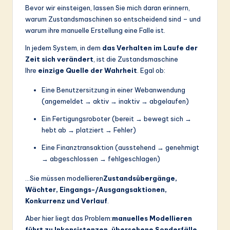
Bevor wir einsteigen, lassen Sie mich daran erinnern,
warum Zustandsmaschinen so entscheidend sind – und
warum ihre manuelle Erstellung eine Falle ist.
In jedem System, in dem
das Verhalten im Laufe der
Zeit sich verändert
, ist die Zustandsmaschine
Ihre
einzige Quelle der Wahrheit
. Egal ob:
Eine Benutzersitzung in einer Webanwendung
(angemeldet → aktiv → inaktiv → abgelaufen)
Ein Fertigungsroboter (bereit → bewegt sich →
hebt ab → platziert → Fehler)
Eine Finanztransaktion (ausstehend → genehmigt
→ abgeschlossen → fehlgeschlagen)
…Sie müssen modellieren
Zustandsübergänge,
Wächter, Eingangs-/Ausgangsaktionen,
Konkurrenz und Verlauf
.
Aber hier liegt das Problem:
manuelles Modellieren
führt zu Inkonsistenzen, übersehene Sonderfälle