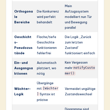
Mein
Orthogona
Die Konkurrenz
Aufzugssystem
le
wird perfekt
modelliert nun Tür
Bereiche
behandelt
und Bewegung
parallel
Geschicht
Flache/tiefe
Die Logik „Zurück
s-
Geschichte
zum letzten
Pseudozus
funktionieren
Zustand“
tände
fehlerfrei
funktioniert einfach
Kein Vergessen
Ein- und
Automatisch
mehr
Ausgangsa
platziert, wo
notifyCusto
ktionen
nötig
mer()
Übergänge
mit
Wächter-
[Wächter
Vermeidet ungültige
Logik
Syntax ist
Zustandswechsel
]
präzise
Diagramme sind