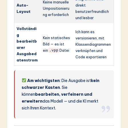
Keine manuelle
Auto-
direkt
Umpositionieru
Layout
benutzerfreundlich
ng erforderlich
und lesbar
Vollständi
Ich kann es
g
Kein statisches
versionieren, mit
bearbeitb
Bild — es ist
Klassendiagrammen
arer
ein
Datei
.vpp
verknüpfen und
Ausgabed
Code exportieren
atenstrom
Am wichtigsten
: Die Ausgabe ist
kein
schwarzer Kasten
. Sie
können
bearbeiten, verfeinern und
erweitern
das Modell — und die KI merkt
sich Ihren Kontext.