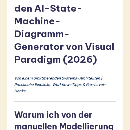
r
den AI-State-
m
Machine-
a
Diagramm-
n
-
Generator von Visual
L
Paradigm (2026)
a
t
Von einem praktizierenden Systems-Architekten |
e
Praxisnahe Einblicke, Workflow-Tipps & Pro-Level-
s
Hacks
t
in
Warum ich von der
A
manuellen Modellierung
I