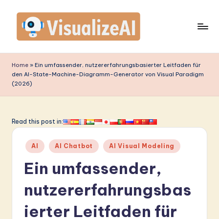
Skip
to
content
V
is
Home
»
Ein umfassender, nutzererfahrungsbasierter Leitfaden für
den AI-State-Machine-Diagramm-Generator von Visual Paradigm
u
(2026)
a
li
Read this post in:
z
e
Posted
AI
AI Chatbot
AI Visual Modeling
in
A
Ein umfassender,
I
nutzererfahrungsbas
G
ierter Leitfaden für
e