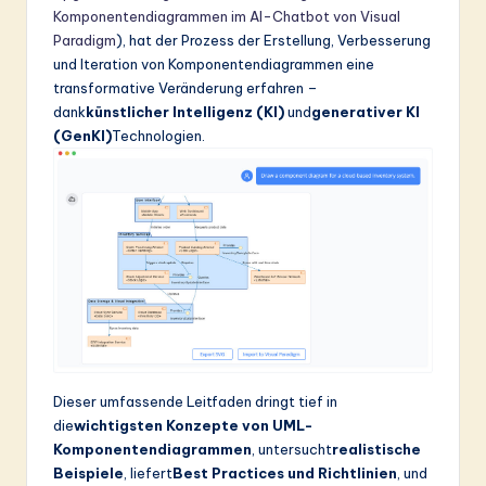
ti
Komponentendiagrammen im AI-Chatbot von Visual
o
Paradigm
), hat der Prozess der Erstellung, Verbesserung
und Iteration von Komponentendiagrammen eine
n
transformative Veränderung erfahren –
dank
künstlicher Intelligenz (KI)
und
generativer KI
(GenKI)
Technologien.
Dieser umfassende Leitfaden dringt tief in
die
wichtigsten Konzepte von UML-
Komponentendiagrammen
, untersucht
realistische
Beispiele
, liefert
Best Practices und Richtlinien
, und