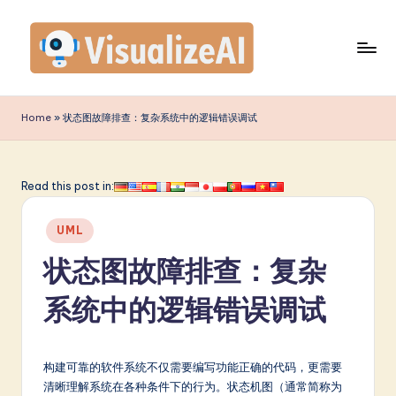
Skip
to
content
V
is
Home
»
状态图故障排查：复杂系统中的逻辑错误调试
u
a
Read this post in:
li
Posted
z
UML
in
e
状态图故障排查：复杂
A
系统中的逻辑错误调试
I
S
构建可靠的软件系统不仅需要编写功能正确的代码，更需要
i
清晰理解系统在各种条件下的行为。状态机图（通常简称为