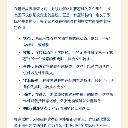
a
在进行故障排查之前，必须理解驱动状态机的各个组件。状
态图不仅仅是视觉上的呈现，更是一种逻辑契约，定义了系
t
统的生命周期。每个元素都在控制流程和数据方面发挥着特
e
定作用。
s
状态：
系统可能存在的独立模式或状态。例如：
空闲
,
t
处理中
，或
错误
.
转换：
连接状态之间的路径。当特定事件触发从一个状
in
态到另一个状态的变更时，就会发生转换。
A
事件：
触发转换的信号或操作。这些可以是内部动作，
I
也可以是外部输入。
守卫条件：
在转换过程中评估的布尔条件。只有当守卫
&
条件为真时，转换才会发生。
S
动作：
在进入、退出或转换过程中执行的操作。这些操
o
作可能包括日志记录、数据更新或触发外部服务。
初始/最终状态：
生命周期的起点和终点。
ft
w
在调试时，必须确保这些组件能够正确交互。逻辑错误通常
源于图中定义的预期行为与运行时环境中的实际行为不一