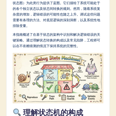
m
状态图）为此类行为提供了蓝图。它们描绘了系统可能处于
的各个独立状态以及状态间转换的规则。然而，随着系统复
p
杂度的增加，逻辑错误的可能性也随之上升。调试这些问题
li
需要有条理的方法、对底层逻辑的深刻洞察，以及系统性地
排除变量。
fi
本指南概述了在基于状态的架构中识别和解决逻辑错误的关
e
键策略。通过理解状态转换的构成以及常见陷阱，工程师可
d
以在不依赖猜测的情况下保持系统的完整性。
C
hi
n
e
s
e
-
理解状态机的构成
L