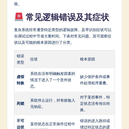
a
致。
r
常见逻辑错误及其症状
e
In
复杂系统经常遭受特定类型的逻辑故障。及早识别症状可以
在调试过程中节省大量时间。下表对常见问题、其可观察症
n
状以及可能的根本原因进行了分类。
o
错误
v
症状
根本原因
类型
a
系统在没有明确触发因素的
ti
虚假
缺少保护条件或事
情况下进入了一个意外状
转换
件处理程序重叠。
o
态。
n
对于某些事件，特
系统停止运行，对有效输入
死锁
定状态没有传出转
无响应。
换。
不可
错误的进入路径或
某些状态在正常操作过程中
达状
绕过特定状态的逻