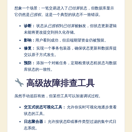
想象一个场景：一笔交易进入了
已结算
状态，但数据库显示
它仍然是
已授权
。这是一个典型的状态不一致错误。
诊断：
状态从
已授权
到
已结算
被触发，但状态更新逻辑
未能将更改提交到持久化存储。
影响：
用户看到成功，但后端期望资金仍被预留。
修复：
实现一个事务包装器，确保状态更新和数据库提
交以原子方式发生。
预防：
添加一个对账任务，定期检查状态机状态与数据
库状态的一致性。
高级故障排查工具
虽然手动追踪有效，但某些工具可以加速调试过程。
交互式状态可视化工具：
允许你实时可视化地逐步查看
状态的工具。
日志聚合器：
允许按状态ID或事件类型过滤的集中式日
志系统。