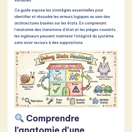
&
Ce guide expose les stratégies essentielles pour
S
identifier et résoudre les erreurs logiques au sein des
architectures basées sur les états. En comprenant
o
l’anatomie des transitions d’état et les pièges courants,
f
les ingénieurs peuvent maintenir l’intégrité du système
sans avoir recours à des suppositions.
t
w
a
r
e
I
n
n
Comprendre
o
l’anatomie d’une