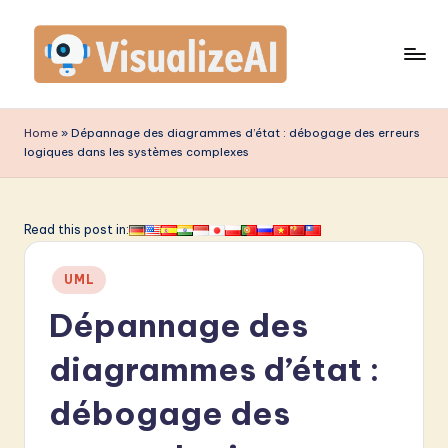
Skip
to
content
V
is
Home
»
Dépannage des diagrammes d’état : débogage des erreurs
logiques dans les systèmes complexes
u
a
li
Read this post in:
z
Posted
UML
e
in
Dépannage des
A
I
diagrammes d’état :
F
débogage des
r