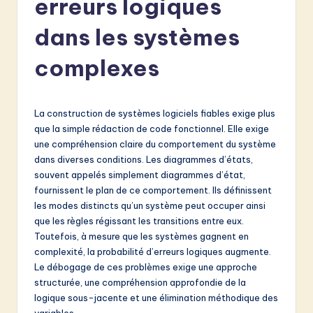
erreurs logiques
e
n
dans les systèmes
c
complexes
h
-
La construction de systèmes logiciels fiables exige plus
L
que la simple rédaction de code fonctionnel. Elle exige
a
une compréhension claire du comportement du système
dans diverses conditions. Les diagrammes d’états,
t
souvent appelés simplement diagrammes d’état,
e
fournissent le plan de ce comportement. Ils définissent
les modes distincts qu’un système peut occuper ainsi
s
que les règles régissant les transitions entre eux.
t
Toutefois, à mesure que les systèmes gagnent en
complexité, la probabilité d’erreurs logiques augmente.
in
Le débogage de ces problèmes exige une approche
A
structurée, une compréhension approfondie de la
logique sous-jacente et une élimination méthodique des
I
variables.