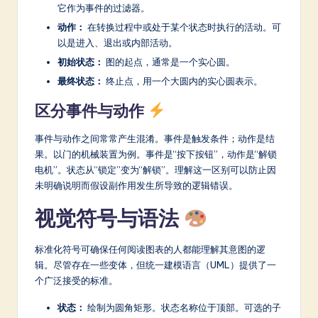
a
它作为事件的过滤器。
r
动作：
在转换过程中或处于某个状态时执行的活动。可
以是进入、退出或内部活动。
e
初始状态：
图的起点，通常是一个实心圆。
In
最终状态：
终止点，用一个大圆内的实心圆表示。
n
区分事件与动作
o
事件与动作之间常常产生混淆。事件是触发条件；动作是结
v
果。以门的机械装置为例。事件是“按下按钮”，动作是“解锁
a
电机”。状态从“锁定”变为“解锁”。理解这一区别可以防止因
未明确说明而假设副作用发生所导致的逻辑错误。
ti
视觉符号与语法
o
n
标准化符号可确保任何阅读图表的人都能理解其意图的逻
辑。尽管存在一些变体，但统一建模语言（UML）提供了一
个广泛接受的标准。
状态：
绘制为圆角矩形。状态名称位于顶部。可选的子