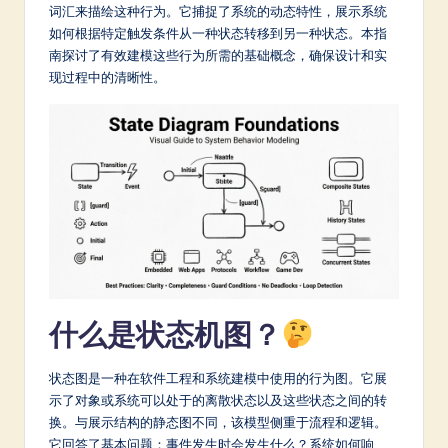
m
词汇来描绘这种行为。它捕捉了系统的动态特性，展示系统
如何根据特定触发条件从一种状态转移到另一种状态。本指
p
南探讨了有效建模这些行为所需的基础概念，确保设计和实
li
现过程中的清晰性。
fi
e
d
C
hi
n
e
什么是状态机图？
s
e
状态图是一种在软件工程和系统建模中使用的行为图。它展
示了对象或系统可以处于的离散状态以及这些状态之间的转
-
换。与展示结构的静态图不同，该模型侧重于流程和逻辑。
L
它回答了基本问题：事件发生时会发生什么？系统如何响