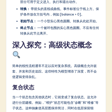
部分可用于定义进入、执行和退出动作。
转换：
带箭头的直线或曲线。事件标签位于线上方。保
护条件放在方括号内，例如 [balance > 0]。
初始节点：
一个小型实心黑色圆圈。转换从此处开始。
终止节点：
一个被环包围的实心黑色圆圈。不应有任何
转换从此节点离开。
深入探究：高级状态概念
简单的线性流程通常不足以应对复杂系统。高级概念允许嵌
套、并发和历史追踪。这些特性为模型增添了深度，而不会
使逻辑变得杂乱。
复合状态
当一个状态包含其他状态时，它就变成了复合状态。这允许
进行分层建模。例如，“维护”状态可能包含“诊断”和“维修”等
子状态。这种抽象使高层图保持简洁，同时在低层保留细