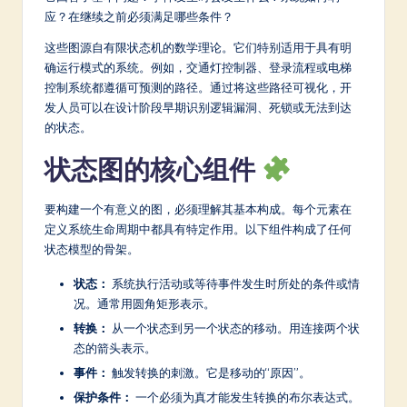
应？在继续之前必须满足哪些条件？
a
这些图源自有限状态机的数学理论。它们特别适用于具有明
t
确运行模式的系统。例如，交通灯控制器、登录流程或电梯
e
控制系统都遵循可预测的路径。通过将这些路径可视化，开
发人员可以在设计阶段早期识别逻辑漏洞、死锁或无法到达
s
的状态。
t
状态图的核心组件
in
A
要构建一个有意义的图，必须理解其基本构成。每个元素在
定义系统生命周期中都具有特定作用。以下组件构成了任何
I
状态模型的骨架。
&
状态：
系统执行活动或等待事件发生时所处的条件或情
S
况。通常用圆角矩形表示。
o
转换：
从一个状态到另一个状态的移动。用连接两个状
态的箭头表示。
ft
事件：
触发转换的刺激。它是移动的“原因”。
w
保护条件：
一个必须为真才能发生转换的布尔表达式。