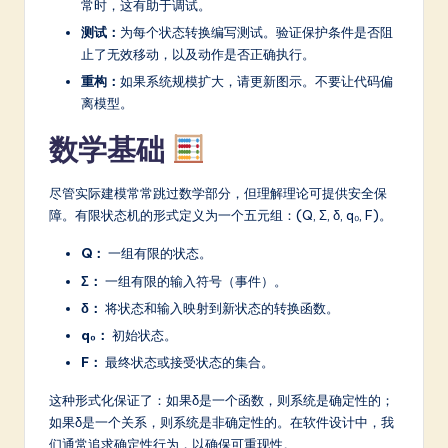
常时，这有助于调试。
测试：
为每个状态转换编写测试。验证保护条件是否阻
止了无效移动，以及动作是否正确执行。
重构：
如果系统规模扩大，请更新图示。不要让代码偏
离模型。
数学基础
尽管实际建模常常跳过数学部分，但理解理论可提供安全保
障。有限状态机的形式定义为一个五元组：(Q, Σ, δ, q₀, F)。
Q：
一组有限的状态。
Σ：
一组有限的输入符号（事件）。
δ：
将状态和输入映射到新状态的转换函数。
q₀：
初始状态。
F：
最终状态或接受状态的集合。
这种形式化保证了：如果δ是一个函数，则系统是确定性的；
如果δ是一个关系，则系统是非确定性的。在软件设计中，我
们通常追求确定性行为，以确保可重现性。