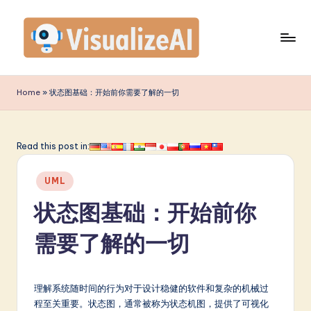
Skip
to
content
V
is
Home
»
状态图基础：开始前你需要了解的一切
u
a
Read this post in:
li
Posted
z
UML
in
e
状态图基础：开始前你
A
需要了解的一切
I
S
理解系统随时间的行为对于设计稳健的软件和复杂的机械过
i
程至关重要。状态图，通常被称为状态机图，提供了可视化