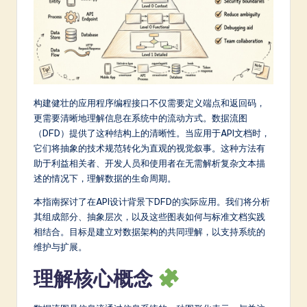
m
p
li
fi
e
构建健壮的应用程序编程接口不仅需要定义端点和返回码，
更需要清晰地理解信息在系统中的流动方式。数据流图
d
（DFD）提供了这种结构上的清晰性。当应用于API文档时，
C
它们将抽象的技术规范转化为直观的视觉叙事。这种方法有
助于利益相关者、开发人员和使用者在无需解析复杂文本描
hi
述的情况下，理解数据的生命周期。
n
本指南探讨了在API设计背景下DFD的实际应用。我们将分析
e
其组成部分、抽象层次，以及这些图表如何与标准文档实践
s
相结合。目标是建立对数据架构的共同理解，以支持系统的
维护与扩展。
e
理解核心概念
-
L