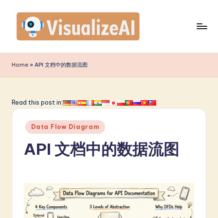
Skip
to
content
V
is
Home
»
API 文档中的数据流图
u
a
Read this post in:
li
Posted
z
Data Flow Diagram
in
e
API 文档中的数据流图
A
I
S
i