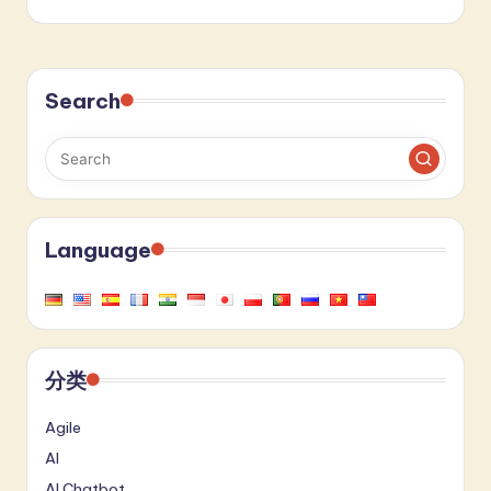
Search
Language
分类
Agile
AI
AI Chatbot