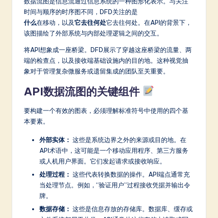
数据流图是信息流通过信息系统的一种图形化表示。与关注
a
时间与顺序的时序图不同，DFD关注的是
什么
在移动，以及
它去往何处
它去往何处。在API的背景下，
t
该图描绘了外部系统与内部处理逻辑之间的交互。
e
将API想象成一座桥梁。DFD展示了穿越这座桥梁的流量、两
s
端的检查点，以及接收端基础设施内的目的地。这种视觉抽
象对于管理复杂微服务或遗留集成的团队至关重要。
t
API数据流图的关键组件
in
A
要构建一个有效的图表，必须理解标准符号中使用的四个基
本要素。
I
&
外部实体：
这些是系统边界之外的来源或目的地。在
API术语中，这可能是一个移动应用程序、第三方服务
S
或人机用户界面。它们发起请求或接收响应。
o
处理过程：
这些代表转换数据的操作。API端点通常充
当处理节点。例如，“验证用户”过程接收凭据并输出令
ft
牌。
w
数据存储：
这些是信息存放的存储库。数据库、缓存或