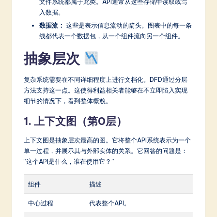
a
文件系统都属于此类。API通常从这些存储中读取或写
入数据。
r
数据流：
这些是表示信息流动的箭头。图表中的每一条
e
线都代表一个数据包，从一个组件流向另一个组件。
In
抽象层次
n
复杂系统需要在不同详细程度上进行文档化。DFD通过分层
o
方法支持这一点。这使得利益相关者能够在不立即陷入实现
v
细节的情况下，看到整体概貌。
a
1. 上下文图（第0层）
ti
上下文图是抽象层次最高的图。它将整个API系统表示为一个
o
单一过程，并展示其与外部实体的关系。它回答的问题是：
n
“这个API是什么，谁在使用它？”
组件
描述
中心过程
代表整个API。