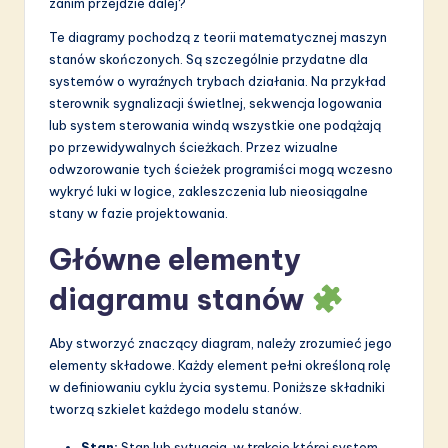
a
zanim przejdzie dalej?
ti
Te diagramy pochodzą z teorii matematycznej maszyn
stanów skończonych. Są szczególnie przydatne dla
o
systemów o wyraźnych trybach działania. Na przykład
n
sterownik sygnalizacji świetlnej, sekwencja logowania
lub system sterowania windą wszystkie one podążają
po przewidywalnych ścieżkach. Przez wizualne
odwzorowanie tych ścieżek programiści mogą wczesno
wykryć luki w logice, zakleszczenia lub nieosiągalne
stany w fazie projektowania.
Główne elementy
diagramu stanów
Aby stworzyć znaczący diagram, należy zrozumieć jego
elementy składowe. Każdy element pełni określoną rolę
w definiowaniu cyklu życia systemu. Poniższe składniki
tworzą szkielet każdego modelu stanów.
Stan:
Stan lub sytuacja, w trakcie której system