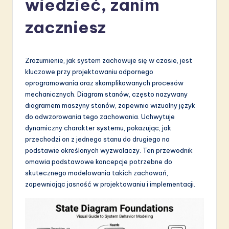
wiedzieć, zanim
li
s
zaczniesz
h
-
Zrozumienie, jak system zachowuje się w czasie, jest
L
kluczowe przy projektowaniu odpornego
oprogramowania oraz skomplikowanych procesów
a
mechanicznych. Diagram stanów, często nazywany
t
diagramem maszyny stanów, zapewnia wizualny język
do odwzorowania tego zachowania. Uchwytuje
e
dynamiczny charakter systemu, pokazując, jak
s
przechodzi on z jednego stanu do drugiego na
podstawie określonych wyzwalaczy. Ten przewodnik
t
omawia podstawowe koncepcje potrzebne do
in
skutecznego modelowania takich zachowań,
zapewniając jasność w projektowaniu i implementacji.
A
I
&