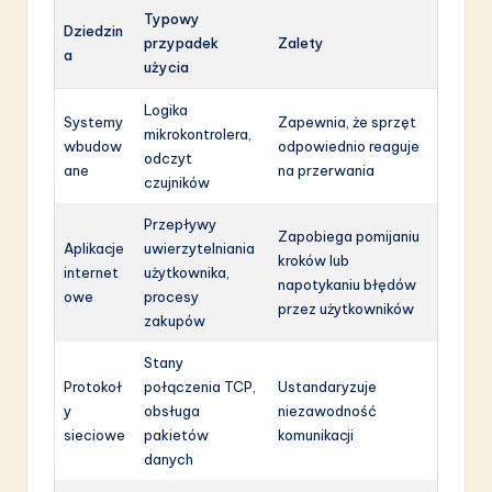
Typowy
Dziedzin
przypadek
Zalety
a
użycia
Logika
Systemy
Zapewnia, że sprzęt
mikrokontrolera,
wbudow
odpowiednio reaguje
odczyt
ane
na przerwania
czujników
Przepływy
Zapobiega pomijaniu
Aplikacje
uwierzytelniania
kroków lub
internet
użytkownika,
napotykaniu błędów
owe
procesy
przez użytkowników
zakupów
Stany
Protokoł
połączenia TCP,
Ustandaryzuje
y
obsługa
niezawodność
sieciowe
pakietów
komunikacji
danych