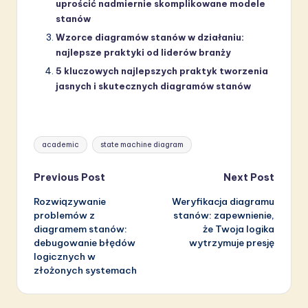
uprościć nadmiernie skomplikowane modele
stanów
Wzorce diagramów stanów w działaniu:
najlepsze praktyki od liderów branży
5 kluczowych najlepszych praktyk tworzenia
jasnych i skutecznych diagramów stanów
Tags:
academic
state machine diagram
Post
Previous Post
Next Post
Rozwiązywanie
Weryfikacja diagramu
navigation
problemów z
stanów: zapewnienie,
diagramem stanów:
że Twoja logika
debugowanie błędów
wytrzymuje presję
logicznych w
złożonych systemach