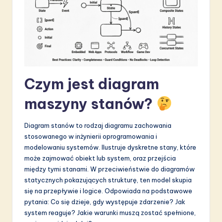
S
o
f
t
w
Czym jest diagram
a
maszyny stanów?
r
e
Diagram stanów to rodzaj diagramu zachowania
stosowanego w inżynierii oprogramowania i
I
modelowaniu systemów. Ilustruje dyskretne stany, które
n
może zajmować obiekt lub system, oraz przejścia
między tymi stanami. W przeciwieństwie do diagramów
n
statycznych pokazujących strukturę, ten model skupia
o
się na przepływie i logice. Odpowiada na podstawowe
pytania: Co się dzieje, gdy występuje zdarzenie? Jak
v
system reaguje? Jakie warunki muszą zostać spełnione,