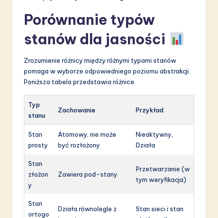
Porównanie typów
stanów dla jasności
Zrozumienie różnicy między różnymi typami stanów
pomaga w wyborze odpowiedniego poziomu abstrakcji.
Poniższa tabela przedstawia różnice.
Typ
Zachowanie
Przykład
stanu
Stan
Atomowy, nie może
Nieaktywny,
prosty
być rozłożony
Działa
Stan
Przetwarzanie (w
złożon
Zawiera pod-stany
tym weryfikacja)
y
Stan
Działa równolegle z
Stan sieci i stan
ortogo