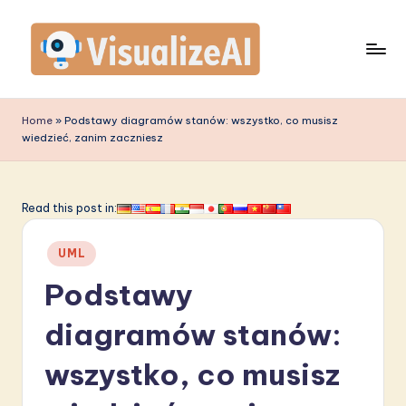
Skip
to
content
V
is
Home
»
Podstawy diagramów stanów: wszystko, co musisz
wiedzieć, zanim zaczniesz
u
a
li
Read this post in:
z
Posted
UML
e
in
Podstawy
A
I
diagramów stanów:
P
wszystko, co musisz
o