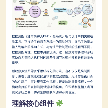
m
p
li
fi
e
数据流图（通常简称为DFD）是系统分析与设计中的关键视
觉工具。它描绘了信息在系统中的流动过程，展示了数据从
d
输入到输出的移动方式。与专注于控制逻辑的流程图不同，
C
数据流图专注于数据本身的流动。这一区别对需要理解系统
实质而无需陷入执行时间或条件细节的架构师和分析师至关
hi
重要。
n
创建数据流图需要采用结构化的方法。这不仅仅是绘制图
e
形，更在于建模流程的逻辑和数据完整性。无论你是设计新
s
的软件应用、审计现有工作流程，还是绘制业务流程，一个
构建良好的图表都能提供清晰的视角。它帮助利益相关者可
e
视化系统边界，并识别数据的来源和存储位置。
-
理解核心组件
L