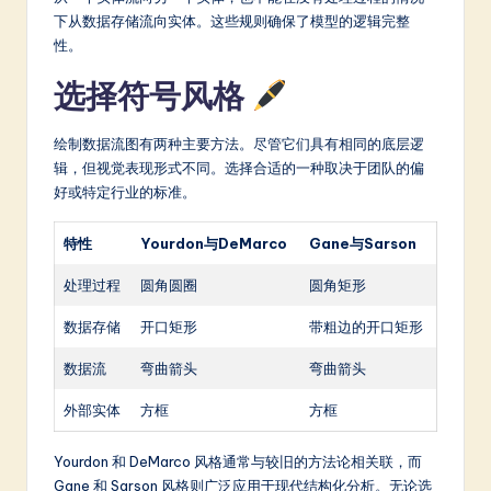
a
下从数据存储流向实体。这些规则确保了模型的逻辑完整
r
性。
e
选择符号风格
In
绘制数据流图有两种主要方法。尽管它们具有相同的底层逻
n
辑，但视觉表现形式不同。选择合适的一种取决于团队的偏
o
好或特定行业的标准。
v
特性
Yourdon与DeMarco
Gane与Sarson
a
处理过程
圆角圆圈
圆角矩形
ti
数据存储
开口矩形
带粗边的开口矩形
o
n
数据流
弯曲箭头
弯曲箭头
外部实体
方框
方框
Yourdon 和 DeMarco 风格通常与较旧的方法论相关联，而
Gane 和 Sarson 风格则广泛应用于现代结构化分析。无论选