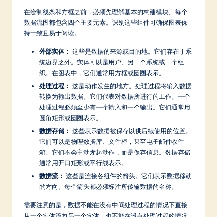
a
在绘制线条和方框之前，必须先理解基本的构建模块。每个
数据流图都包含四个主要元素。识别这些组件可确保图表保
t
持一致且易于阅读。
e
外部实体：
这些是数据的来源或目的地。它们存在于系
s
统边界之外。实体可以是用户、另一个系统或一个组
织。在图表中，它们通常用方框或圆圈表示。
t
处理过程：
这是动作发生的地方。处理过程将输入数据
in
转换为输出数据。它们代表对数据所进行的工作。一个
A
处理过程必须至少有一个输入和一个输出。它们通常用
圆角矩形或圆圈表示。
I
数据存储：
这些表示数据被保存以供后续使用的位置。
&
它们可以是物理数据库、文件柜，甚至电子邮件收件
箱。它们不会主动发起动作，而是保存信息。数据存储
S
通常用开口矩形或平行线表示。
o
数据流：
这些是连接各组件的箭头。它们表示数据移动
ft
的方向。每个箭头都必须标注所传输数据的名称。
w
需要注意的是，数据不能在没有中间处理过程的情况下直接
从一个实体流向另一个实体，也不能在没有处理过程的情况