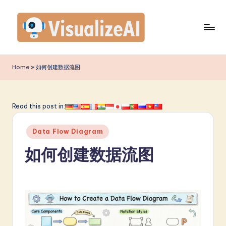
Skip
to
content
V
is
Home
»
如何创建数据流图
u
a
Read this post in:
li
Posted
z
Data Flow Diagram
in
e
如何创建数据流图
A
I
S
i