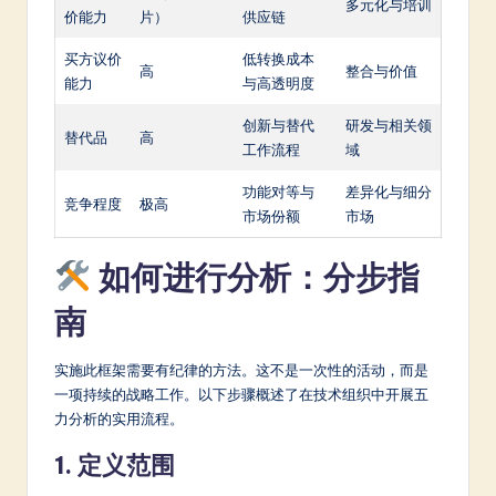
多元化与培训
价能力
片）
供应链
买方议价
低转换成本
高
整合与价值
能力
与高透明度
创新与替代
研发与相关领
替代品
高
工作流程
域
功能对等与
差异化与细分
竞争程度
极高
市场份额
市场
如何进行分析：分步指
南
实施此框架需要有纪律的方法。这不是一次性的活动，而是
一项持续的战略工作。以下步骤概述了在技术组织中开展五
力分析的实用流程。
1. 定义范围