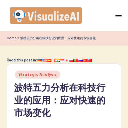
Skip
to
content
V
is
Home
»
波特五力分析在科技行业的应用：应对快速的市场变化
u
a
Read this post in:
li
Posted
z
Strategic Analysis
in
e
波特五力分析在科技行
A
业的应用：应对快速的
I
市场变化
S
i