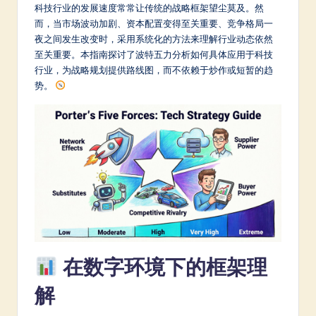
m
科技行业的发展速度常常让传统的战略框架望尘莫及。然
而，当市场波动加剧、资本配置变得至关重要、竞争格局一
p
夜之间发生改变时，采用系统化的方法来理解行业动态依然
li
至关重要。本指南探讨了波特五力分析如何具体应用于科技
行业，为战略规划提供路线图，而不依赖于炒作或短暂的趋
fi
势。
e
d
C
hi
n
e
s
在数字环境下的框架理
e
-
解
L