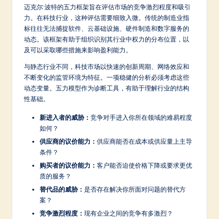
迈克尔·波特的五力框架旨在评估市场的竞争激烈程度和吸引
a
力。在科技行业，这种评估需要细致入微。传统的制造业指
t
标往往无法捕捉软件、云基础设施、硬件制造和数字服务的
动态。该框架有助于组织识别其行业中权力的分布位置，以
e
及可以采取哪些措施来影响盈利能力。
s
与静态行业不同，科技市场以快速的创新周期、网络效应和
t
不断变化的监管环境为特征。一项稳健的分析必须考虑这些
动态变量。五力模型作为诊断工具，有助于理解行业的结构
in
性基础。
A
新进入者的威胁：
竞争对手进入你所在领域的难易程度
I
如何？
&
供应商的议价能力：
供应商能否在成本或供应量上主导
条件？
S
购买者的议价能力：
客户能否迫使价格下降或要求更优
o
质的服务？
ft
替代品的威胁：
是否存在解决你所面对问题的替代方
案？
w
竞争激烈程度：
现有企业之间的竞争有多激烈？