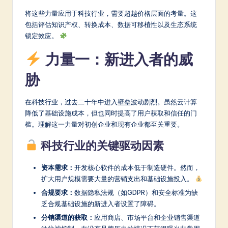
a
将这些力量应用于科技行业，需要超越价格层面的考量。这
r
包括评估知识产权、转换成本、数据可移植性以及生态系统
e
锁定效应。
In
力量一：新进入者的威
n
胁
o
v
在科技行业，过去二十年中进入壁垒波动剧烈。虽然云计算
降低了基础设施成本，但也同时提高了用户获取和信任的门
a
槛。理解这一力量对初创企业和现有企业都至关重要。
ti
科技行业的关键驱动因素
o
资本需求：
开发核心软件的成本低于制造硬件。然而，
n
扩大用户规模需要大量的营销支出和基础设施投入。
合规要求：
数据隐私法规（如GDPR）和安全标准为缺
乏合规基础设施的新进入者设置了障碍。
分销渠道的获取：
应用商店、市场平台和企业销售渠道