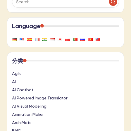
Language
分类
Agile
AI
AI Chatbot
AI Powered Image Translator
AI Visual Modeling
Animation Maker
ArchiMate
BMC