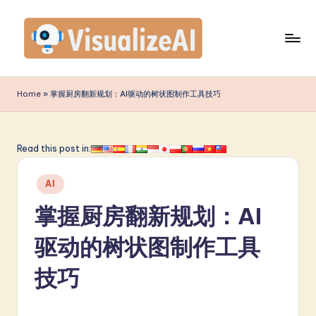
Skip
to
content
V
is
Home
»
掌握厨房翻新规划：AI驱动的树状图制作工具技巧
u
a
Read this post in:
li
Posted
z
AI
in
e
掌握厨房翻新规划：AI
A
驱动的树状图制作工具
I
技巧
S
i