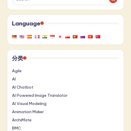
Language
分类
Agile
AI
AI Chatbot
AI Powered Image Translator
AI Visual Modeling
Animation Maker
ArchiMate
BMC