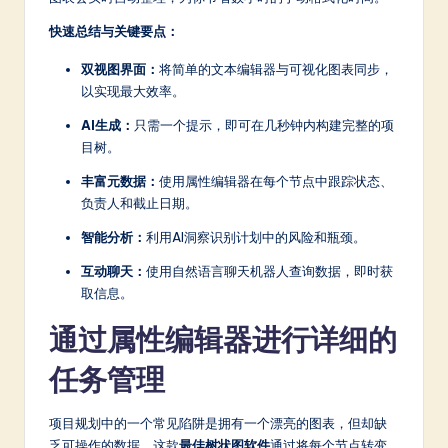
a
快速总结与关键要点：
r
e
双视图界面：
将简单的文本编辑器与可视化图表同步，
以实现最大效率。
In
AI生成：
只需一个提示，即可在几秒钟内构建完整的项
n
目树。
o
丰富元数据：
使用属性编辑器在每个节点中跟踪状态、
v
负责人和截止日期。
a
智能分析：
利用AI洞察识别计划中的风险和瓶颈。
ti
互动聊天：
使用自然语言聊天机器人查询数据，即时获
取信息。
o
通过属性编辑器进行详细的
n
任务管理
项目规划中的一个常见陷阱是拥有一个漂亮的图表，但却缺
乏可操作的数据。这款
最佳树状图软件
通过将每个节点转变