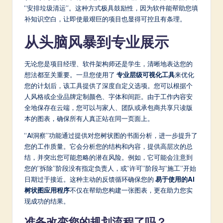
“安排垃圾清运”。这种方式极具鼓励性，因为软件能帮助您填
补知识空白，让即使最艰巨的项目也显得可控且有条理。
从头脑风暴到专业展示
无论您是项目经理、软件架构师还是学生，清晰地表达您的
想法都至关重要。一旦您使用了
专业层级可视化工具
来优化
您的计划后，该工具提供了深度自定义选项。您可以根据个
人风格或企业品牌定制颜色、字体和间距。由于工作内容安
全地保存在云端，您可以与家人、团队或承包商共享只读版
本的图表，确保所有人真正站在同一页面上。
“AI洞察”功能通过提供对您树状图的书面分析，进一步提升了
您的工作质量。它会分析您的结构和内容，提供高层次的总
结，并突出您可能忽略的潜在风险。例如，它可能会注意到
您的“拆除”阶段没有指定负责人，或“许可”阶段与“施工”开始
日期过于接近。这种主动的反馈循环确保您的
易于使用的AI
树状图应用程序
不仅在帮助您构建一张图表，更在助力您实
现成功的结果。
准备改变您的规划流程了吗？