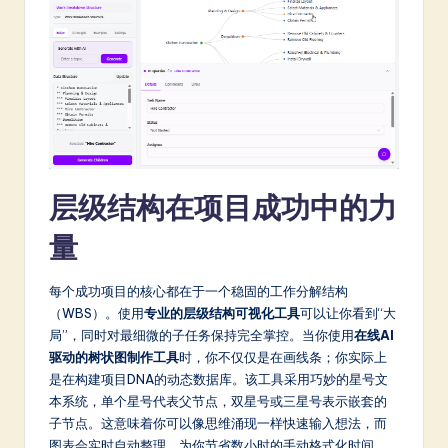
a
t
e
s
t
in
层级结构在项目成功中的力
A
量
I
&
每个成功项目的核心都在于一个稳固的工作分解结构
（WBS）。使用
专业的层级结构可视化工具
可以让你看到“大
S
局”，同时对最细微的子任务保持完全掌控。当你使用
在线AI
o
驱动的树状图制作工具
时，你不仅仅是在画线条；你实际上
是在构建项目DNA的动态数据库。该工具采用巧妙的星号文
ft
本系统，单个星号代表父节点，双星号或三星号表示嵌套的
w
子节点。这意味着你可以像思维涌现一样快速输入想法，而
图表会实时自动整理，为你节省数小时的手动格式化时间。