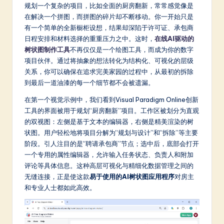
m
规划一个复杂的项目，比如全面的厨房翻新，常常感觉像是
在解决一个拼图，而拼图的碎片却不断移动。你一开始只是
p
有一个简单的全新橱柜设想，结果却深陷于许可证、承包商
li
日程安排和材料选择的重重压力之中。这时，
在线AI驱动的
树状图制作工具
不再仅仅是一个绘图工具，而成为你的数字
fi
项目伙伴。通过将抽象的想法转化为结构化、可视化的层级
e
关系，你可以确保在追求完美家园的过程中，从最初的拆除
到最后一道油漆的每一个细节都不会被遗漏。
d
在第一个视觉示例中，我们看到Visual Paradigm Online创新
C
工具的界面被用于规划“厨房翻新”项目。工作区被划分为直观
hi
的双视图：左侧是基于文本的编辑器，右侧是精美渲染的树
状图。用户轻松地将项目分解为“规划与设计”和“拆除”等主要
n
阶段。引人注目的是“聘请承包商”节点；选中后，底部会打开
e
一个专用的属性编辑器，允许输入任务状态、负责人和附加
评论等具体信息。这种高层可视化与精细化数据管理之间的
s
无缝连接，正是使这款
易于使用的AI树状图应用程序
对房主
e
和专业人士都如此高效。
-
L