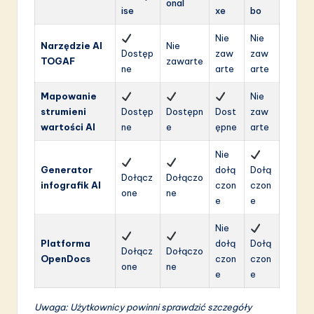
onal
ise
xe
bo
Nie
Nie
Narzędzie AI
Nie
Dostęp
zaw
zaw
TOGAF
zawarte
ne
arte
arte
Mapowanie
Nie
strumieni
Dostęp
Dostępn
Dost
zaw
wartości AI
ne
e
ępne
arte
Nie
Generator
dołą
Dołą
Dołącz
Dołączo
infografik AI
czon
czon
one
ne
e
e
Nie
Platforma
dołą
Dołą
Dołącz
Dołączo
OpenDocs
czon
czon
one
ne
e
e
Uwaga: Użytkownicy powinni sprawdzić szczegóły