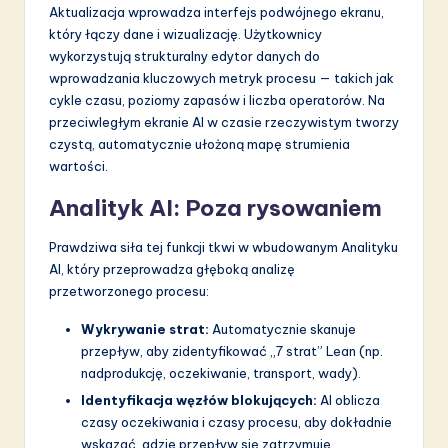
Aktualizacja wprowadza interfejs podwójnego ekranu,
który łączy dane i wizualizację. Użytkownicy
wykorzystują strukturalny edytor danych do
wprowadzania kluczowych metryk procesu — takich jak
cykle czasu, poziomy zapasów i liczba operatorów. Na
przeciwległym ekranie AI w czasie rzeczywistym tworzy
czystą, automatycznie ułożoną mapę strumienia
wartości.
Analityk AI: Poza rysowaniem
Prawdziwa siła tej funkcji tkwi w wbudowanym Analityku
AI, który przeprowadza głęboką analizę
przetworzonego procesu:
Wykrywanie strat:
Automatycznie skanuje
przepływ, aby zidentyfikować „7 strat” Lean (np.
nadprodukcję, oczekiwanie, transport, wady).
Identyfikacja węzłów blokujących:
AI oblicza
czasy oczekiwania i czasy procesu, aby dokładnie
wskazać, gdzie przepływ się zatrzymuje.