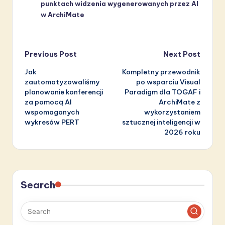
punktach widzenia wygenerowanych przez AI
w ArchiMate
Post
Previous Post
Next Post
Jak
Kompletny przewodnik
navigation
zautomatyzowaliśmy
po wsparciu Visual
planowanie konferencji
Paradigm dla TOGAF i
za pomocą AI
ArchiMate z
wspomaganych
wykorzystaniem
wykresów PERT
sztucznej inteligencji w
2026 roku
Search