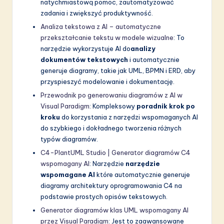
natychmiastową pomoc, zautomatyzować
zadania i zwiększyć produktywność.
Analiza tekstowa z AI – automatyczne
przekształcanie tekstu w modele wizualne
: To
narzędzie wykorzystuje AI do
analizy
dokumentów tekstowych
i automatycznie
generuje diagramy, takie jak UML, BPMN i ERD, aby
przyspieszyć modelowanie i dokumentację.
Przewodnik po generowaniu diagramów z AI w
Visual Paradigm
: Kompleksowy
poradnik krok po
kroku
do korzystania z narzędzi wspomaganych AI
do szybkiego i dokładnego tworzenia różnych
typów diagramów.
C4-PlantUML Studio | Generator diagramów C4
wspomagany AI
: Narzędzie
narzędzie
wspomagane AI
które automatycznie generuje
diagramy architektury oprogramowania C4 na
podstawie prostych opisów tekstowych.
Generator diagramów klas UML wspomagany AI
przez Visual Paradigm
: Jest to zaawansowane