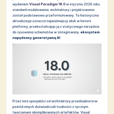
wydaniem
Visual Paradigm 18.0
w styczniu 2026 roku
S
standard modelowania, architektury i projektowania
o
został podstawowo przeformułowany. Ta historyczna
aktualizacja oznacza najważniejszy skok w historii
f
platformy, przekształcając ją z statycznego narzędzia
t
do rysowania schematów w zintegrowany,
ekosystem
napędzany generatywną AI
.
w
a
r
e
I
n
n
o
Przez lata specjaliści od architektury przedsiębiorstw
v
pośród innych doświadczali trudności z ręcznym
tworzeniem skomplikowanych artefaktów. Visual