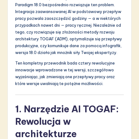
a
Paradigm 18.0 bezpośrednio rozwiązuje ten problem.
ti
Integracja zaawansowanej AI w podstawowy przepływ
pracy pozwala zaoszczędzić godziny — a w niektórych
o
przypadkach nawet dni — pracy ręcznej. Niezależnie od
n
tego, czy rozwiązuje się złożoności metody rozwoju
architektury TOGAF (ADM), optymalizuje się przepływy
produkcyjne, czy komunikuje dane za pomocą infografik,
wersja 18.0 działa jak mnożnik siły Twojej ekspertyzy.
Ten kompletny przewodnik bada cztery rewolucyjne
innowacje wprowadzone w tej wersji, szczegółowo
wyjaśniając, jak zmieniają one przepływy pracy oraz
które wersje uwalniają te potężne możliwości.
1. Narzędzie AI TOGAF:
Rewolucja w
architekturze