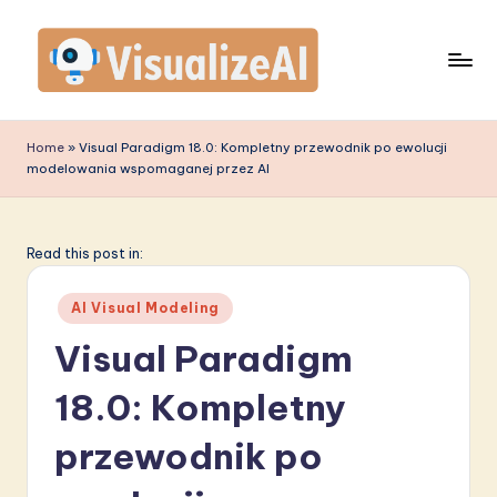
Skip
to
content
V
is
Home
»
Visual Paradigm 18.0: Kompletny przewodnik po ewolucji
modelowania wspomaganej przez AI
u
a
li
Read this post in:
z
Posted
AI Visual Modeling
e
in
Visual Paradigm
A
18.0: Kompletny
I
P
przewodnik po
o