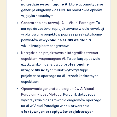
narzędzie wspomagane AI
które automatycznie
generuje diagramy klas UML na podstawie opisów
w języku naturalnym.
Generator planu rozwoju AI – Visual Paradigm
: To
narzędzie zostało zaprojektowane w celu rewolucji
w planowaniu projektów poprzez przekształcanie
pomysłów w
wykonalne szlaki działania
i
wizualizację harmonogramów.
Narzędzie do projektowania infografik z trzema
aspektami wspomagane AI
: Ta aplikacja pozwala
użytkownikom generować
profesjonalne
infografiki natychmiast
wykorzystując
projektanta opartego na AI i trzech konkretnych
aspektach.
Opanowanie generatora diagramów AI Visual
Paradigm – post Metoda
: Poradnik dotyczący
wykorzystania generowania diagramów opartego
na AI w Visual Paradigm w celu stworzenia
efektywnych przepływów projektowych
.