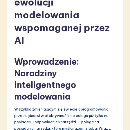
ewolucji
li
modelowania
s
h
wspomaganej przez
-
AI
L
a
Wprowadzenie:
t
e
Narodziny
s
inteligentnego
t
modelowania
in
A
W szybko zmieniającym się świecie oprogramowania
przedsiębiorstw efektywność nie polega już tylko na
I
posiadaniu odpowiednich narzędzi — polega na
&
posiadaniu narzędzi, które myślą razem z tobą. Wraz z