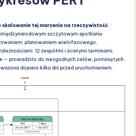
ykresów PERT
e skalowanie tej marzenia na rzeczywistość
m międzynarodowym szczytowym spotkaniu
wyzwaniem: planowaniem wielofazowego,
leżnościami, 12 zespółmi i ścisłymi terminami.
ne — prowadziło do niezgodnych celów, pominiętych
auważona dopiero kilka dni przed uruchomieniem.