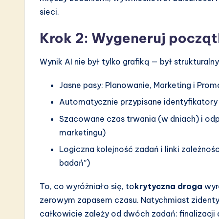
sieci.
n
Krok 2: Wygeneruj począ
Wynik AI nie był tylko grafiką — był struktur
Jasne pasy: Planowanie, Marketing i Promo
Automatycznie przypisane identyfikatory 
Szacowane czas trwania (w dniach) i odpo
marketingu)
Logiczna kolejność zadań i linki zależnoś
badań”)
To, co wyróżniało się, to
krytyczna droga
wyr
zerowym zapasem czasu. Natychmiast zidenty
całkowicie zależy od dwóch zadań: finalizacji