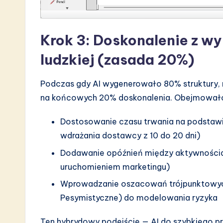
Krok 3: Doskonalenie z w
ludzkiej (zasada 20%)
Podczas gdy AI wygenerowało 80% struktury, 
na końcowych 20% doskonalenia. Obejmowało
Dostosowanie czasu trwania na podstawie
wdrażania dostawcy z 10 do 20 dni)
Dodawanie opóźnień między aktywnościam
uruchomieniem marketingu)
Wprowadzanie oszacowań trójpunktowych
Pesymistyczne) do modelowania ryzyka
Ten hybrydowy podejście — AI do szybkiego p