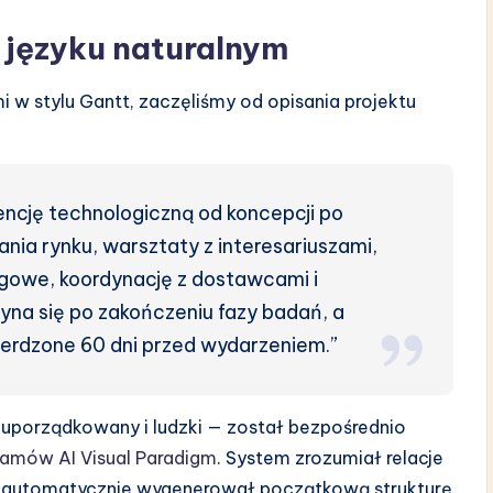
w języku naturalnym
i w stylu Gantt, zaczęliśmy od opisania projektu
ncję technologiczną od koncepcji po
ania rynku, warsztaty z interesariuszami,
ngowe, koordynację z dostawcami i
yna się po zakończeniu fazy badań, a
ierdzone 60 dni przed wydarzeniem.”
euporządkowany i ludzki — został bezpośrednio
ramów AI Visual Paradigm
. System zrozumiał relacje
i automatycznie wygenerował początkową strukturę