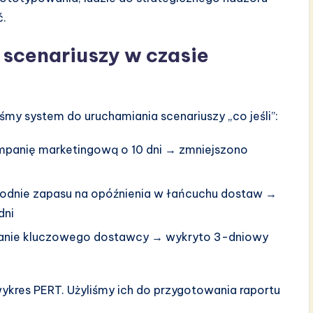
ć.
 scenariuszy w czasie
my system do uruchamiania scenariuszy „co jeśli”:
panię marketingową o 10 dni → zmniejszono
odnie zapasu na opóźnienia w łańcuchu dostaw →
dni
nie kluczowego dostawcy → wykryto 3-dniowy
kres PERT. Użyliśmy ich do przygotowania raportu