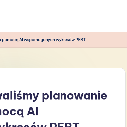
 za pomocą AI wspomaganych wykresów PERT
aliśmy planowanie
mocą AI