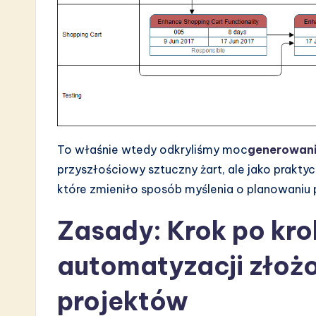
s
t
i
n
A
I
To właśnie wtedy odkryliśmy moc
generowani
przyszłościowy sztuczny żart, ale jako prakty
&
które zmieniło sposób myślenia o planowaniu 
S
Zasady: Krok po kro
o
automatyzacji złoż
ft
projektów
w