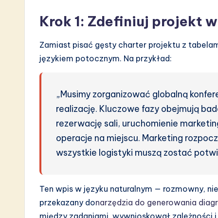
a
Krok 1: Zdefiniuj projekt 
r
Zamiast pisać gęsty charter projektu z tabelam
e
językiem potocznym. Na przykład:
I
n
„Musimy zorganizować globalną konfere
realizację. Kluczowe fazy obejmują bad
n
rezerwację sali, uruchomienie marketi
o
operacje na miejscu. Marketing rozpocz
v
wszystkie logistyki muszą zostać potw
a
Ten wpis w języku naturalnym — rozmowny, ni
ti
przekazany do
narzędzia do generowania diag
o
między zadaniami, wywnioskował zależności 