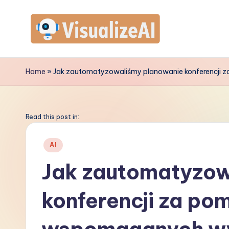
Skip
to
V
content
is
Home
»
Jak zautomatyzowaliśmy planowanie konferencji
u
a
Read this post in:
li
Posted
AI
in
z
Jak zautomatyzow
e
konferencji za po
A
I