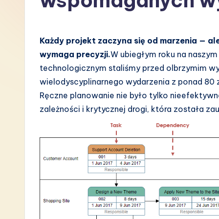
wspomaganych w
P
o
Każdy projekt zaczyna się od marzenia — al
li
wymaga precyzji.
W ubiegłym roku na naszy
technologicznym staliśmy przed olbrzymim 
s
wielodyscyplinarnego wydarzenia z ponad 80 za
h
Ręczne planowanie nie było tylko nieefektyw
zależności i krytycznej drogi, która została z
-
L
a
t
e