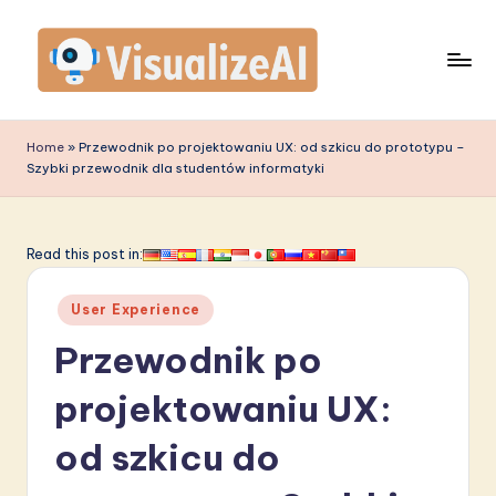
Skip
to
content
V
is
Home
»
Przewodnik po projektowaniu UX: od szkicu do prototypu –
Szybki przewodnik dla studentów informatyki
u
a
li
Read this post in:
z
Posted
User Experience
e
in
Przewodnik po
A
I
projektowaniu UX:
P
od szkicu do
o