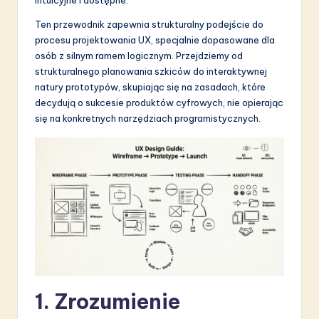
S
Ten przewodnik zapewnia strukturalny podejście do
o
procesu projektowania UX, specjalnie dopasowane dla
osób z silnym ramem logicznym. Przejdziemy od
f
strukturalnego planowania szkiców do interaktywnej
t
natury prototypów, skupiając się na zasadach, które
decydują o sukcesie produktów cyfrowych, nie opierając
w
się na konkretnych narzędziach programistycznych.
a
r
e
I
n
n
o
1. Zrozumienie
v