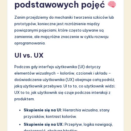
a
podstawowych pojęć
ti
Zanim przejdziemy do mechaniki tworzenia szkiców lub
o
prototypów, konieczne jest rozróżnienie między
n
powiązanymi pojęciami, które często używane są
zamiennie, ale mają różne znaczenie w cyklu rozwoju
oprogramowania.
UI vs. UX
Podczas gdy interfejs użytkownika (UI) dotyczy
elementów wizualnych – kolorów, czcionek i układu –
doświadczenie użytkownika (UX) obejmuje całą podróż,
jaką użytkownik przebywa. UI to to, co użytkownik widzi;
UX to to, jak użytkownik się czuje podczas interakcji z
produktem.
Skupienie się na UI:
Hierarchia wizualna, stany
przycisków, kontrast kolorów.
Skupienie się na UX:
Przepływ, logika nawigacji,
dostępność, obsługa błędów.