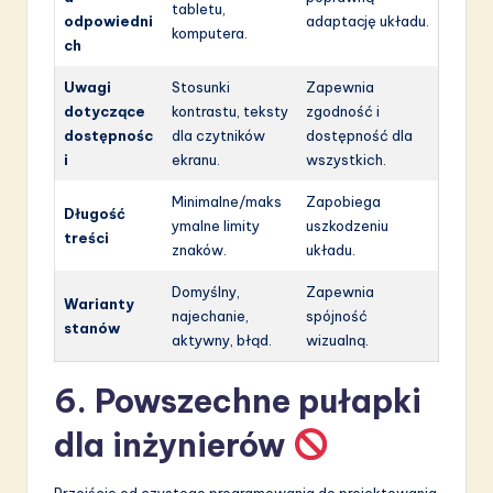
tabletu,
odpowiedni
adaptację układu.
komputera.
ch
Uwagi
Stosunki
Zapewnia
dotyczące
kontrastu, teksty
zgodność i
dostępnośc
dla czytników
dostępność dla
i
ekranu.
wszystkich.
Minimalne/maks
Zapobiega
Długość
ymalne limity
uszkodzeniu
treści
znaków.
układu.
Domyślny,
Zapewnia
Warianty
najechanie,
spójność
stanów
aktywny, błąd.
wizualną.
6. Powszechne pułapki
dla inżynierów