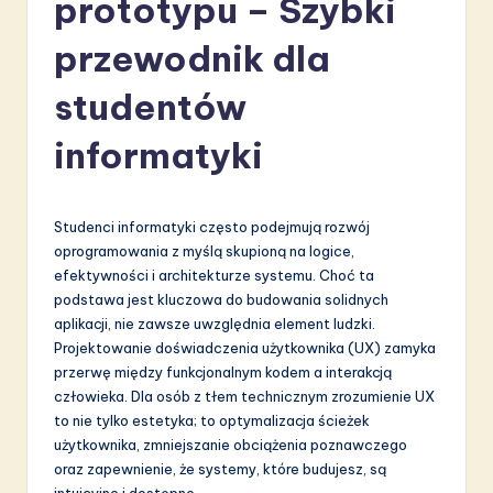
prototypu – Szybki
li
s
przewodnik dla
h
studentów
-
informatyki
L
a
t
Studenci informatyki często podejmują rozwój
oprogramowania z myślą skupioną na logice,
e
efektywności i architekturze systemu. Choć ta
s
podstawa jest kluczowa do budowania solidnych
aplikacji, nie zawsze uwzględnia element ludzki.
t
Projektowanie doświadczenia użytkownika (UX) zamyka
in
przerwę między funkcjonalnym kodem a interakcją
człowieka. Dla osób z tłem technicznym zrozumienie UX
A
to nie tylko estetyka; to optymalizacja ścieżek
I
użytkownika, zmniejszanie obciążenia poznawczego
oraz zapewnienie, że systemy, które budujesz, są
&
intuicyjne i dostępne.