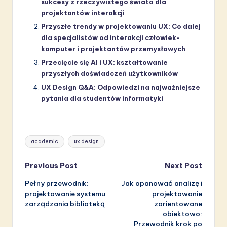
sukcesy z rzeczywistego świata dla
projektantów interakcji
Przyszłe trendy w projektowaniu UX: Co dalej
dla specjalistów od interakcji człowiek-
komputer i projektantów przemysłowych
Przecięcie się AI i UX: kształtowanie
przyszłych doświadczeń użytkowników
UX Design Q&A: Odpowiedzi na najważniejsze
pytania dla studentów informatyki
Tags:
academic
ux design
Post
Previous Post
Next Post
Pełny przewodnik:
Jak opanować analizę i
navigation
projektowanie systemu
projektowanie
zarządzania biblioteką
zorientowane
obiektowo:
Przewodnik krok po