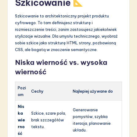
Szkicowanie
Szkicowanie to architektoniczny projekt produktu
cyfrowego. To tam definiujesz strukturę i
rozmieszczenie treści, zanim zastosujesz jakiekolwiek
stylizacje wizualne. Dla umysłu technicznego, wyobraź
sobie szkice jako strukturę HTML strony, pozbawioną
CSS, ale bogatą w znaczenie semantyczne.
Niska wierność vs. wysoka
wierność
Pozi
Cechy
Najlepiej używane do
om
Nis
Generowanie
ka
Szkice, szare pola,
pomysłów, szybka
wie
brak szczegółów
iteracja, planowanie
rno
tekstu.
układu.
ść