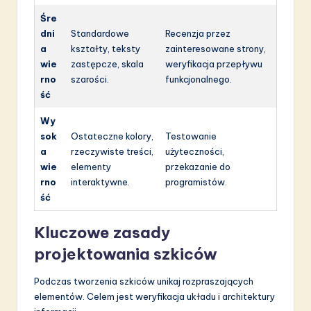
Śre
dni
Standardowe
Recenzja przez
a
kształty, teksty
zainteresowane strony,
wie
zastępcze, skala
weryfikacja przepływu
rno
szarości.
funkcjonalnego.
ść
Wy
sok
Ostateczne kolory,
Testowanie
a
rzeczywiste treści,
użyteczności,
wie
elementy
przekazanie do
rno
interaktywne.
programistów.
ść
Kluczowe zasady
projektowania szkiców
Podczas tworzenia szkiców unikaj rozpraszających
elementów. Celem jest weryfikacja układu i architektury