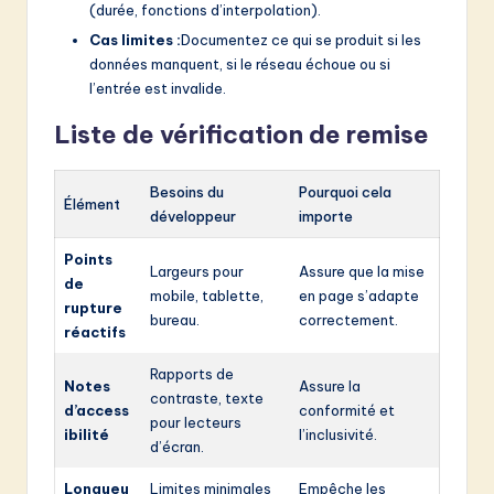
(durée, fonctions d’interpolation).
Cas limites :
Documentez ce qui se produit si les
données manquent, si le réseau échoue ou si
l’entrée est invalide.
Liste de vérification de remise
Besoins du
Pourquoi cela
Élément
développeur
importe
Points
Largeurs pour
Assure que la mise
de
mobile, tablette,
en page s’adapte
rupture
bureau.
correctement.
réactifs
Rapports de
Notes
Assure la
contraste, texte
d’access
conformité et
pour lecteurs
ibilité
l’inclusivité.
d’écran.
Longueu
Limites minimales
Empêche les