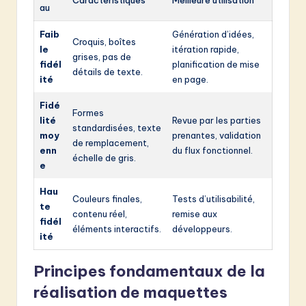
au
Faib
Génération d’idées,
Croquis, boîtes
le
itération rapide,
grises, pas de
fidél
planification de mise
détails de texte.
ité
en page.
Fidé
Formes
lité
Revue par les parties
standardisées, texte
moy
prenantes, validation
de remplacement,
enn
du flux fonctionnel.
échelle de gris.
e
Hau
Couleurs finales,
Tests d’utilisabilité,
te
contenu réel,
remise aux
fidél
éléments interactifs.
développeurs.
ité
Principes fondamentaux de la
réalisation de maquettes