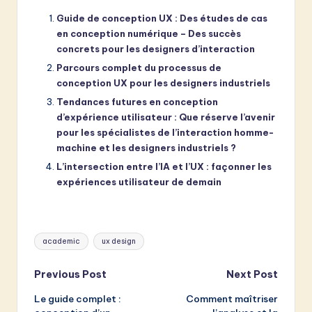
Guide de conception UX : Des études de cas
en conception numérique – Des succès
concrets pour les designers d’interaction
Parcours complet du processus de
conception UX pour les designers industriels
Tendances futures en conception
d’expérience utilisateur : Que réserve l’avenir
pour les spécialistes de l’interaction homme-
machine et les designers industriels ?
L’intersection entre l’IA et l’UX : façonner les
expériences utilisateur de demain
Tags:
academic
ux design
Post
Previous Post
Next Post
Le guide complet :
Comment maîtriser
navigation