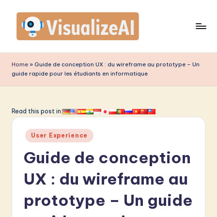
Skip
to
content
V
is
Home
»
Guide de conception UX : du wireframe au prototype – Un
guide rapide pour les étudiants en informatique
u
a
li
Read this post in:
z
Posted
User Experience
e
in
Guide de conception
A
I
UX : du wireframe au
F
prototype – Un guide
r