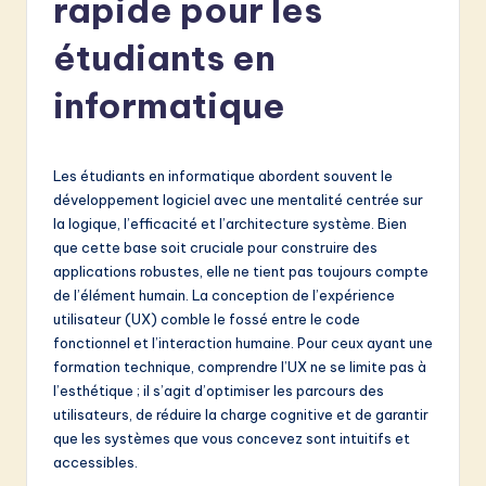
rapide pour les
e
n
étudiants en
c
informatique
h
-
Les étudiants en informatique abordent souvent le
L
développement logiciel avec une mentalité centrée sur
a
la logique, l’efficacité et l’architecture système. Bien
que cette base soit cruciale pour construire des
t
applications robustes, elle ne tient pas toujours compte
e
de l’élément humain. La conception de l’expérience
utilisateur (UX) comble le fossé entre le code
s
fonctionnel et l’interaction humaine. Pour ceux ayant une
t
formation technique, comprendre l’UX ne se limite pas à
l’esthétique ; il s’agit d’optimiser les parcours des
in
utilisateurs, de réduire la charge cognitive et de garantir
A
que les systèmes que vous concevez sont intuitifs et
accessibles.
I