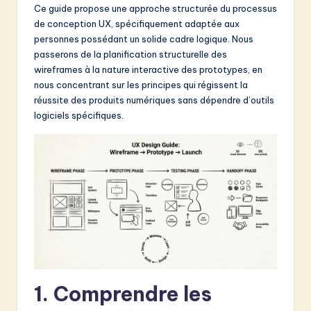
Ce guide propose une approche structurée du processus
&
de conception UX, spécifiquement adaptée aux
S
personnes possédant un solide cadre logique. Nous
passerons de la planification structurelle des
o
wireframes à la nature interactive des prototypes, en
f
nous concentrant sur les principes qui régissent la
réussite des produits numériques sans dépendre d’outils
t
logiciels spécifiques.
w
a
r
e
I
n
n
1. Comprendre les
o