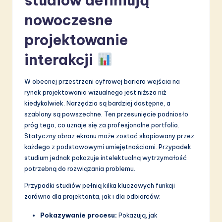
studiów definiują
a
nowoczesne
ti
o
projektowanie
n
interakcji
W obecnej przestrzeni cyfrowej bariera wejścia na
rynek projektowania wizualnego jest niższa niż
kiedykolwiek. Narzędzia są bardziej dostępne, a
szablony są powszechne. Ten przesunięcie podniosło
próg tego, co uznaje się za profesjonalne portfolio.
Statyczny obraz ekranu może zostać skopiowany przez
każdego z podstawowymi umiejętnościami. Przypadek
studium jednak pokazuje intelektualną wytrzymałość
potrzebną do rozwiązania problemu.
Przypadki studiów pełnią kilka kluczowych funkcji
zarówno dla projektanta, jak i dla odbiorców:
Pokazywanie procesu:
Pokazują, jak