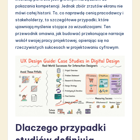
pokazania kompetencji. Jednak zbiór zrzutów ekranu nie
S
mówi całej historii. To, co naprawdę cenią pracodawcy i
o
stakeholderzy, to szczegółowe przypadki, które
ujawniają myślenie stojące za wizualizacjami. Ten
f
przewodnik omawia, jak budować przekonujące narracje
t
wokół swojej pracy projektowej, opierając się na
rzeczywistych sukcesach w projektowaniu cyfrowym.
w
a
r
e
I
n
n
o
Dlaczego przypadki
v