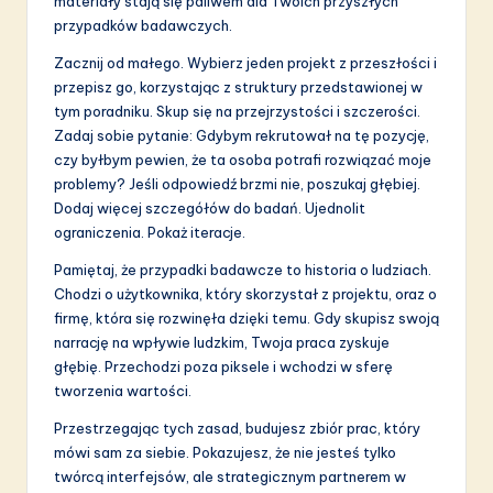
materiały stają się paliwem dla Twoich przyszłych
przypadków badawczych.
Zacznij od małego. Wybierz jeden projekt z przeszłości i
przepisz go, korzystając z struktury przedstawionej w
tym poradniku. Skup się na przejrzystości i szczerości.
Zadaj sobie pytanie: Gdybym rekrutował na tę pozycję,
czy byłbym pewien, że ta osoba potrafi rozwiązać moje
problemy? Jeśli odpowiedź brzmi nie, poszukaj głębiej.
Dodaj więcej szczegółów do badań. Ujednolit
ograniczenia. Pokaż iteracje.
Pamiętaj, że przypadki badawcze to historia o ludziach.
Chodzi o użytkownika, który skorzystał z projektu, oraz o
firmę, która się rozwinęła dzięki temu. Gdy skupisz swoją
narrację na wpływie ludzkim, Twoja praca zyskuje
głębię. Przechodzi poza piksele i wchodzi w sferę
tworzenia wartości.
Przestrzegając tych zasad, budujesz zbiór prac, który
mówi sam za siebie. Pokazujesz, że nie jesteś tylko
twórcą interfejsów, ale strategicznym partnerem w