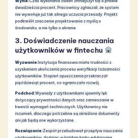
Wynik:
Czas wykonania zadań zmniejszył się o prawie
dwadzieścia procent. Pracownicy zgłaszali, że system
nie wywołuje już tak silnego uczucia przesady. Projekt
podkreślił znaczenie projektowania z myślą o
środowisku, a nie tylko o ekranie.
3. Doświadczenie nauczania
użytkowników w fintechu
Wyzwanie:
Instytucja finansowa miała trudności z
uzyskaniem ukończenia procesu weryfikacji tożsamości
użytkowników. Stopień opuszczenia przekraczał
pięćdziesiąt procent, co ograniczało rozwój.
Podchod:
Wywiady z użytkownikami ujawniły lęk
dotyczący prywatności danych oraz zamieszanie w
kwestii wymagań technicznych. Użytkownicy nie
rozumieli, dlaczego potrzebne są określone dokumenty
ani jak będą one wykorzystane.
Rozwiązanie:
Zespół przebudował przepływ nauczania
użytkowników, dodając w każdym kroku edukacyjne