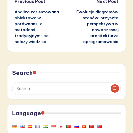
Post
Previous Post
Next Post
Analiza zorientowana
Ewolucja diagramów
navigation
obiektowo w
stanów: przyszła
porównaniu z
perspektywa w
metodami
nowoczesnej
tradycyjnymi: co
architekturze
należy wiedzieć
oprogramowania
Search
Language