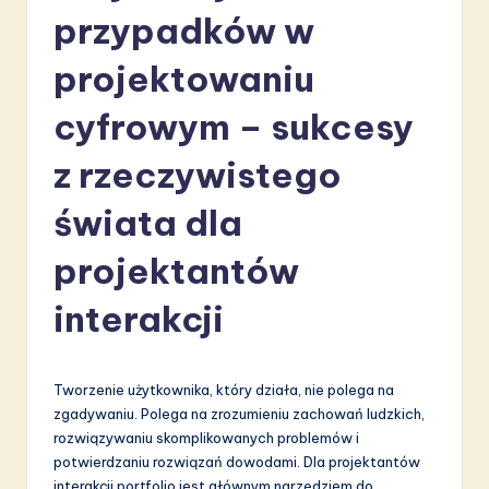
li
przypadków w
s
projektowaniu
h
cyfrowym – sukcesy
-
L
z rzeczywistego
a
świata dla
t
projektantów
e
s
interakcji
t
in
Tworzenie użytkownika, który działa, nie polega na
A
zgadywaniu. Polega na zrozumieniu zachowań ludzkich,
rozwiązywaniu skomplikowanych problemów i
I
potwierdzaniu rozwiązań dowodami. Dla projektantów
&
interakcji portfolio jest głównym narzędziem do