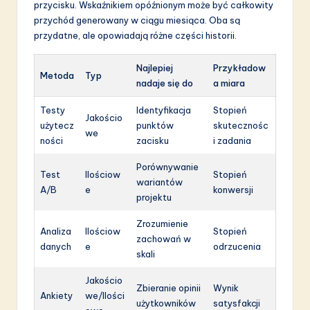
przycisku. Wskaźnikiem opóźnionym może być całkowity
przychód generowany w ciągu miesiąca. Oba są
przydatne, ale opowiadają różne części historii.
Najlepiej
Przykładow
Metoda
Typ
nadaje się do
a miara
Testy
Identyfikacja
Stopień
Jakościo
użytecz
punktów
skutecznośc
we
ności
zacisku
i zadania
Porównywanie
Test
Ilościow
Stopień
wariantów
A/B
e
konwersji
projektu
Zrozumienie
Analiza
Ilościow
Stopień
zachowań w
danych
e
odrzucenia
skali
Jakościo
Zbieranie opinii
Wynik
Ankiety
we/Ilości
użytkowników
satysfakcji