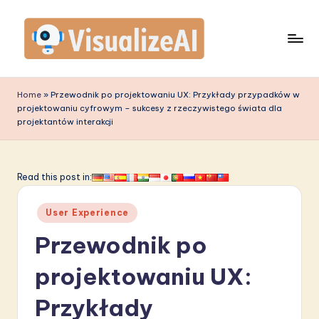
Skip
to
content
V
is
Home
»
Przewodnik po projektowaniu UX: Przykłady przypadków w
projektowaniu cyfrowym – sukcesy z rzeczywistego świata dla
u
projektantów interakcji
a
li
Read this post in:
z
e
Posted
User Experience
in
A
Przewodnik po
I
projektowaniu UX:
P
Przykłady
o