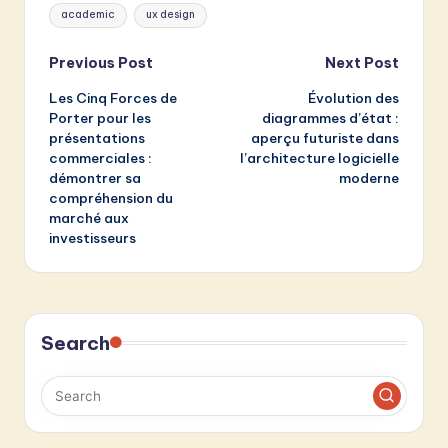
Tags:
academic
ux design
Post
Previous Post
Next Post
Les Cinq Forces de
Évolution des
navigation
Porter pour les
diagrammes d’état :
présentations
aperçu futuriste dans
commerciales :
l’architecture logicielle
démontrer sa
moderne
compréhension du
marché aux
investisseurs
Search