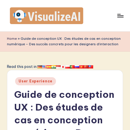
Skip
to
content
V
is
Home
»
Guide de conception UX : Des études de cas en conception
numérique – Des succès concrets pour les designers d’interaction
u
a
li
Read this post in:
z
Posted
User Experience
e
in
Guide de conception
A
I
UX : Des études de
F
cas en conception
r