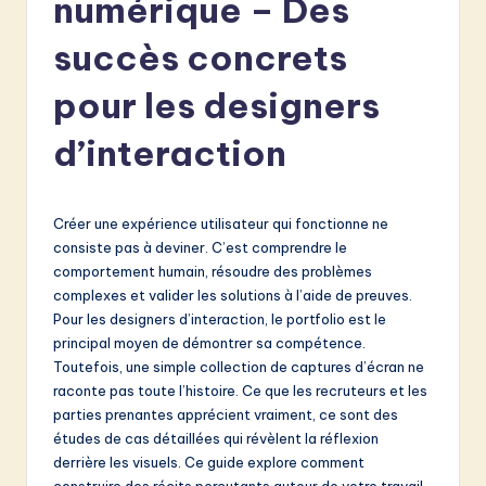
numérique – Des
e
n
succès concrets
c
pour les designers
h
d’interaction
-
L
a
Créer une expérience utilisateur qui fonctionne ne
consiste pas à deviner. C’est comprendre le
t
comportement humain, résoudre des problèmes
e
complexes et valider les solutions à l’aide de preuves.
Pour les designers d’interaction, le portfolio est le
s
principal moyen de démontrer sa compétence.
t
Toutefois, une simple collection de captures d’écran ne
raconte pas toute l’histoire. Ce que les recruteurs et les
in
parties prenantes apprécient vraiment, ce sont des
A
études de cas détaillées qui révèlent la réflexion
derrière les visuels. Ce guide explore comment
I
construire des récits percutants autour de votre travail