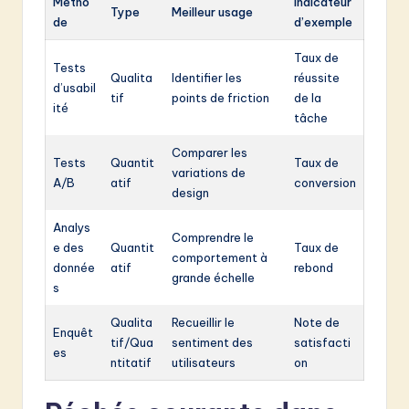
Métho
Indicateur
Type
Meilleur usage
de
d’exemple
Taux de
Tests
Qualita
Identifier les
réussite
d’usabil
tif
points de friction
de la
ité
tâche
Comparer les
Tests
Quantit
Taux de
variations de
A/B
atif
conversion
design
Analys
Comprendre le
e des
Quantit
Taux de
comportement à
donnée
atif
rebond
grande échelle
s
Qualita
Recueillir le
Note de
Enquêt
tif/Qua
sentiment des
satisfacti
es
ntitatif
utilisateurs
on