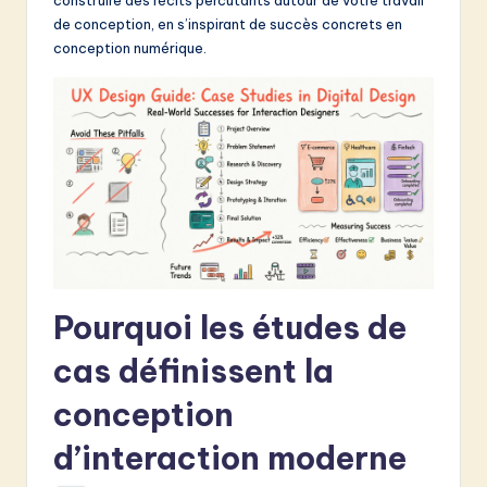
&
de conception, en s’inspirant de succès concrets en
conception numérique.
S
o
f
t
w
a
r
e
Pourquoi les études de
I
cas définissent la
n
conception
n
d’interaction moderne
o