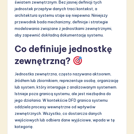
światem zewnętrznym. Bez jasnej definicji tych
S
jednostek przepływ danych traci kontekst, a
architektura systemu staje się niepewna. Niniejszy
o
przewodnik bada mechanizmy, definicje i strategie
f
modelowania związane z jednostkami zewnętrznymi,
aby zapewnić dokładną dokumentację systemu.
t
Co definiuje jednostkę
w
a
zewnętrzną?
r
Jednostka zewnętrzna, często nazywana aktoorem,
e
źródłem lub zbiornikiem, reprezentuje osobę, organizację
I
lub system, który interaguje z analizowanym systemem.
Istnieje poza granicą systemu, ale jest niezbędna do
n
jego działania. W kontekście DFD granica systemu
n
oddziela procesy wewnętrzne od wpływów
zewnętrznych. Wszystko, co dostarcza danych
o
wejściowych lub odbiera dane wyjściowe, wpada w tę
v
kategorię.