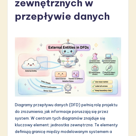
zewnętrznych w
li
s
przepływie danych
h
-
L
a
t
e
s
t
in
Diagramy przepływu danych (DFD) pełnią rolę projektu
do zrozumienia, jak informacje poruszają się przez
A
system. W centrum tych diagramów znajduje się
I
kluczowy element: jednostka zewnętrzna. Te elementy
definiują granicę między modelowanym systemem a
&