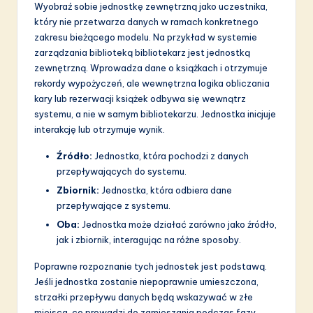
a
Wyobraź sobie jednostkę zewnętrzną jako uczestnika,
który nie przetwarza danych w ramach konkretnego
ti
zakresu bieżącego modelu. Na przykład w systemie
o
zarządzania biblioteką bibliotekarz jest jednostką
zewnętrzną. Wprowadza dane o książkach i otrzymuje
n
rekordy wypożyczeń, ale wewnętrzna logika obliczania
kary lub rezerwacji książek odbywa się wewnątrz
systemu, a nie w samym bibliotekarzu. Jednostka inicjuje
interakcję lub otrzymuje wynik.
Źródło:
Jednostka, która pochodzi z danych
przepływających do systemu.
Zbiornik:
Jednostka, która odbiera dane
przepływające z systemu.
Oba:
Jednostka może działać zarówno jako źródło,
jak i zbiornik, interagując na różne sposoby.
Poprawne rozpoznanie tych jednostek jest podstawą.
Jeśli jednostka zostanie niepoprawnie umieszczona,
strzałki przepływu danych będą wskazywać w złe
miejsca, co prowadzi do zamieszania podczas fazy