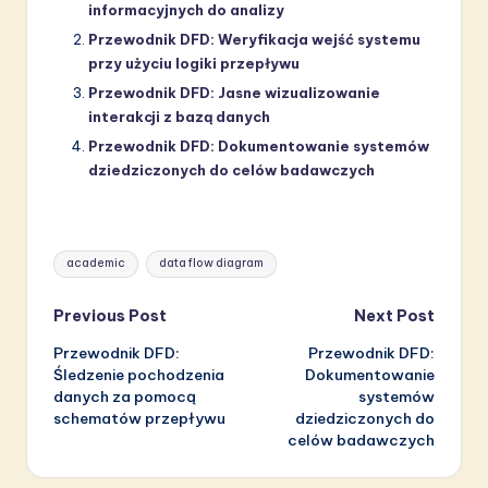
informacyjnych do analizy
Przewodnik DFD: Weryfikacja wejść systemu
przy użyciu logiki przepływu
Przewodnik DFD: Jasne wizualizowanie
interakcji z bazą danych
Przewodnik DFD: Dokumentowanie systemów
dziedziczonych do celów badawczych
Tags:
academic
data flow diagram
Post
Previous Post
Next Post
Przewodnik DFD:
Przewodnik DFD:
navigation
Śledzenie pochodzenia
Dokumentowanie
danych za pomocą
systemów
schematów przepływu
dziedziczonych do
celów badawczych