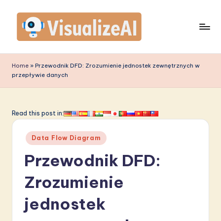
Skip
to
content
V
is
Home
»
Przewodnik DFD: Zrozumienie jednostek zewnętrznych w
przepływie danych
u
a
li
Read this post in:
z
Posted
Data Flow Diagram
e
in
Przewodnik DFD:
A
I
Zrozumienie
P
jednostek
o