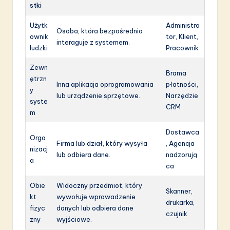
stki
Użytk
Administra
Osoba, która bezpośrednio
ownik
tor, Klient,
interaguje z systemem.
ludzki
Pracownik
Zewn
Brama
ętrzn
Inna aplikacja oprogramowania
płatności,
y
lub urządzenie sprzętowe.
Narzędzie
syste
CRM
m
Dostawca
Orga
Firma lub dział, który wysyła
, Agencja
nizacj
lub odbiera dane.
nadzorują
a
ca
Obie
Widoczny przedmiot, który
Skanner,
kt
wywołuje wprowadzenie
drukarka,
fizyc
danych lub odbiera dane
czujnik
zny
wyjściowe.