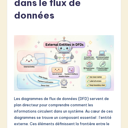
dans le flux de
e
n
données
c
h
-
L
a
t
e
s
t
Les diagrammes de flux de données (DFD) servent de
plan directeur pour comprendre comment les
in
informations circulent dans un système. Au cœur de ces
A
diagrammes se trouve un composant essentiel : l’entité
externe. Ces éléments définissent la frontière entre le
I