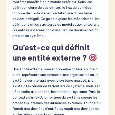
système modélisé et le monde extérieur. Sans une
&
définition claire de ces entités, le flux de données
manque de contexte, et l’architecture du système
S
devient ambiguë. Ce guide explore les mécanismes, les
o
définitions et les stratégies de modélisation entourant
les entités externes afin d’assurer une documentation
f
précise du système.
t
Qu’est-ce qui définit
w
une entité externe ?
a
r
Une entité externe, souvent appelée acteur, source ou
e
puits, représente une personne, une organisation ou un
système qui interagit avec le système analysé. Elle
I
existe à l’extérieur de la frontière du système, mais est
n
nécessaire au bon fonctionnement du système. Dans le
contexte d’un DFD, la frontière du système sépare les
n
processus internes des influences externes. Tout ce qui
o
fournit des données d’entrée ou reçoit des données de
sortie relève de cette catégorie.