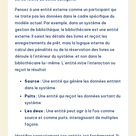
v
Pensez à une entité externe comme un participant qui
a
ne traite pas les données dans le cadre spécifique du
ti
modèle actuel. Par exemple, dans un système de
gestion de bibliothèque, le bibliothécaire est une entité
o
externe. Il saisit les détails des livres et reçoit les
n
enregistrements de prêt, mais la logique interne du
calcul des pénalités ou de la réservation des livres se
déroule à l’intérieur du système, et non dans le
bibliothécaire lui-même. L’entité initie l’interaction ou
reçoit le résultat.
Source :
Une entité qui génère les données entrant
dans le système.
Puits :
Une entité qui reçoit les données sortant du
système.
Les deux :
Une entité peut agir à la fois comme
source et comme puits, interagissant de multiples
façons.
Identifier correctement ces entités est fondamental. Si