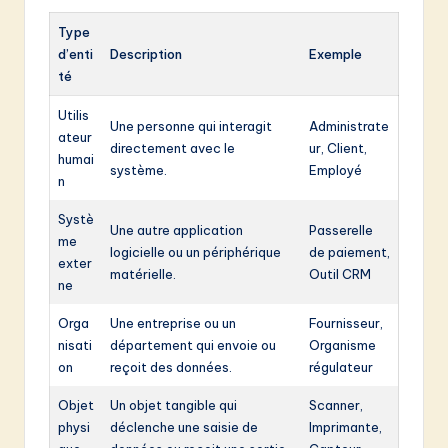
Type
d’enti
Description
Exemple
té
Utilis
Une personne qui interagit
Administrate
ateur
directement avec le
ur, Client,
humai
système.
Employé
n
Systè
Une autre application
Passerelle
me
logicielle ou un périphérique
de paiement,
exter
matérielle.
Outil CRM
ne
Orga
Une entreprise ou un
Fournisseur,
nisati
département qui envoie ou
Organisme
on
reçoit des données.
régulateur
Objet
Un objet tangible qui
Scanner,
physi
déclenche une saisie de
Imprimante,