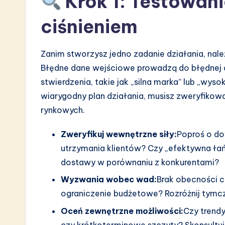
Krok 1: Testowan
a
ciśnieniem
r
e
Zanim stworzysz jedno zadanie działania, na
Błędne dane wejściowe prowadzą do błędnej d
I
stwierdzenia, takie jak „silna marka” lub „wy
n
wiarygodny plan działania, musisz zweryfikow
rynkowych.
n
o
Zweryfikuj wewnętrzne siły:
Poproś o do
utrzymania klientów? Czy „efektywna ł
v
dostawy w porównaniu z konkurentami?
a
Wyzwania wobec wad:
Brak obecności c
ograniczenie budżetowe? Rozróżnij tymcz
ti
Oceń zewnętrzne możliwości:
Czy trend
o
czy krótkoterminowe szczyty? Skonsultuj 