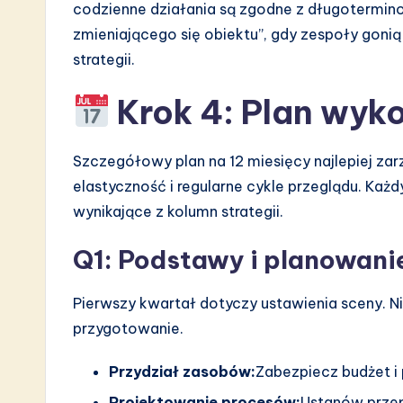
codzienne działania są zgodne z długotermin
zmieniającego się obiektu”, gdy zespoły gonią
strategii.
Krok 4: Plan wyk
Szczegółowy plan na 12 miesięcy najlepiej za
elastyczność i regularne cykle przeglądu. Każ
wynikające z kolumn strategii.
Q1: Podstawy i planowani
Pierwszy kwartał dotyczy ustawienia sceny. N
przygotowanie.
Przydział zasobów:
Zabezpiecz budżet i 
Projektowanie procesów:
Ustanów przep