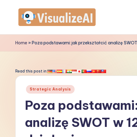
Skip
to
V
content
is
Home
»
Poza podstawami: jak przekształcić analizę SWOT
u
a
Read this post in:
li
Posted
Strategic Analysis
z
in
Poza podstawami: 
e
analizę SWOT w 1
A
I