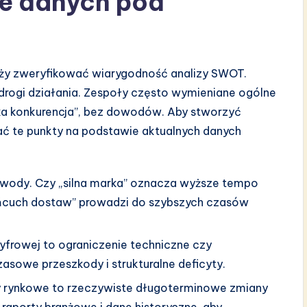
ie danych pod
leży zweryfikować wiarygodność analizy SWOT.
rogi działania. Zespoły często wymieniane ogólne
soka konkurencja”, bez dowodów. Aby stworzyć
ać te punkty na podstawie aktualnych danych
wody. Czy „silna marka” oznacza wyższe tempo
ańcuch dostaw” prowadzi do szybszych czasów
yfrowej to ograniczenie techniczne czy
asowe przeszkody i strukturalne deficyty.
y rynkowe to rzeczywiste długoterminowe zmiany
raporty branżowe i dane historyczne, aby