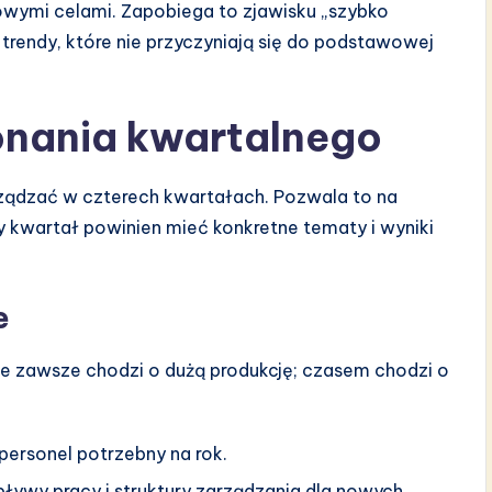
owymi celami. Zapobiega to zjawisku „szybko
 trendy, które nie przyczyniają się do podstawowej
onania kwartalnego
rządzać w czterech kwartałach. Pozwala to na
dy kwartał powinien mieć konkretne tematy i wyniki
e
ie zawsze chodzi o dużą produkcję; czasem chodzi o
personel potrzebny na rok.
ływy pracy i struktury zarządzania dla nowych