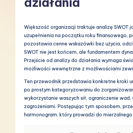
działania
P
o
Większość organizacji traktuje analizę SWOT j
li
uzupełnienia na początku roku finansowego, p
pozostawia cenne wskazówki bez użycia, odcięt
s
SWOT nie jest końcem, ale fundamentem dyna
h
Przejście od analizy do działania wymaga św
możliwości wewnętrzne z możliwościami zewn
-
Ten przewodnik przedstawia konkretne kroki um
L
po prostym kategoryzowaniu do zorganizowan
a
wykorzystanie waszych sił, ograniczenie wad,
zagrożeniami. Postępując tym sposobem, prze
t
harmonogram, który prowadzi do mierzalnego
e