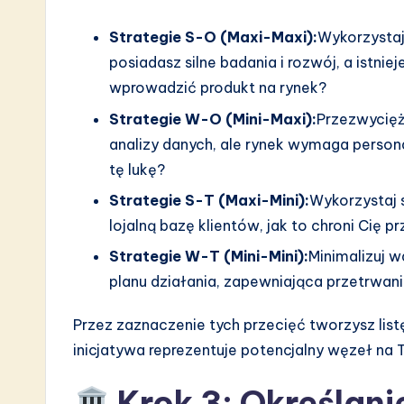
Strategie S-O (Maxi-Maxi):
Wykorzystaj
posiadasz silne badania i rozwój, a istni
wprowadzić produkt na rynek?
Strategie W-O (Mini-Maxi):
Przezwycięża
analizy danych, ale rynek wymaga person
tę lukę?
Strategie S-T (Maxi-Mini):
Wykorzystaj s
lojalną bazę klientów, jak to chroni Ci
Strategie W-T (Mini-Mini):
Minimalizuj w
planu działania, zapewniająca przetrwani
Przez zaznaczenie tych przecięć tworzysz list
inicjatywa reprezentuje potencjalny węzeł na
Krok 3: Określani