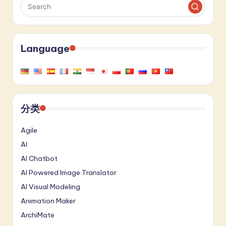
Language
分类
Agile
AI
AI Chatbot
AI Powered Image Translator
AI Visual Modeling
Animation Maker
ArchiMate