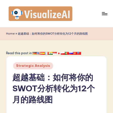
Skip
to
content
V
is
Home
»
超越基础：如何将你的SWOT分析转化为12个月的路线图
u
a
Read this post in:
li
Posted
z
Strategic Analysis
in
e
超越基础：如何将你的
A
SWOT分析转化为12个
I
月的路线图
S
i