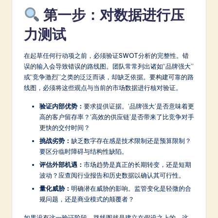
第一步：对数据进行压
a
t
力测试
e
在起草任何行动项之前，必须验证SWOT分析的完整性。错
s
误的输入会导致错误的路线图。团队常常列出诸如“品牌强大”
t
或“竞争激烈”之类的泛泛而谈，却缺乏依据。要构建可靠的路
线图，必须将这些观点与当前的市场数据进行核对验证。
in
验证内部优势：
要求提供证据。‘品牌强大’是否意味着更
A
高的客户留存率？‘高效的供应链’是否带来了比竞争对手
I
更快的交付时间？
&
挑战劣势：
缺乏数字存在感是技术限制还是预算限制？
要区分临时障碍与结构性缺陷。
S
评估外部机遇：
市场趋势是真正的长期转变，还是短期
o
波动？应查阅行业报告和历史数据以确认其可行性。
ft
量化威胁：
明确潜在威胁的影响。监管变化是轻微的合
规问题，还是商业模式的颠覆者？
w
如果没有这一验证阶段，路线图就是建立在假设之上的。这