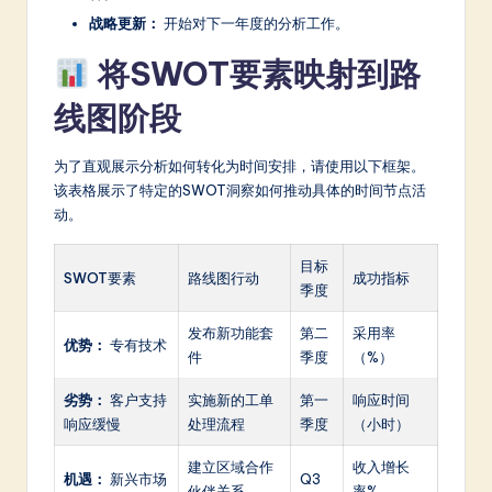
战略更新：
开始对下一年度的分析工作。
将SWOT要素映射到路
线图阶段
为了直观展示分析如何转化为时间安排，请使用以下框架。
该表格展示了特定的SWOT洞察如何推动具体的时间节点活
动。
目标
SWOT要素
路线图行动
成功指标
季度
发布新功能套
第二
采用率
优势：
专有技术
件
季度
（%）
劣势：
客户支持
实施新的工单
第一
响应时间
响应缓慢
处理流程
季度
（小时）
建立区域合作
收入增长
机遇：
新兴市场
Q3
伙伴关系
率%