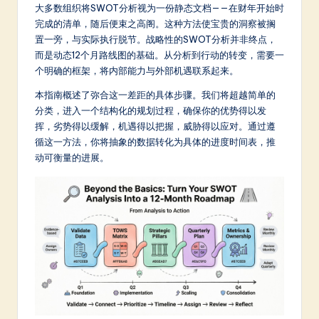
m
大多数组织将SWOT分析视为一份静态文档——在财年开始时
完成的清单，随后便束之高阁。这种方法使宝贵的洞察被搁
p
置一旁，与实际执行脱节。战略性的SWOT分析并非终点，
li
而是动态12个月路线图的基础。从分析到行动的转变，需要一
个明确的框架，将内部能力与外部机遇联系起来。
fi
本指南概述了弥合这一差距的具体步骤。我们将超越简单的
e
分类，进入一个结构化的规划过程，确保你的优势得以发
d
挥，劣势得以缓解，机遇得以把握，威胁得以应对。通过遵
循这一方法，你将抽象的数据转化为具体的进度时间表，推
C
动可衡量的进展。
hi
n
e
s
e
-
L