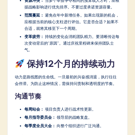
资源冲突：
当多个举措争夺相同的预算或人才时，应根
据战略影响进行优先排序。不要过度承诺资源容量。
范围蔓延：
避免在年中新增任务。如果出现新的机会，
应根据当前的核心支柱进行评估。它是否合适？如果不
合适，就将其移至下一个周期。
变革疲劳：
持续的变化会消耗团队精力。要清晰传达每
次变动背后的“原因”。通过庆祝里程碑来保持团队士
气。
保持12个月的持续动力
动力是路线图的生命线。一旦最初的兴奋感消退，执行往往
会停滞。为防止这种情况，需保持问责制和透明度的节奏。
沟通节奏
每周站会：
项目负责人进行战术性更新。
每月指导委员会：
领导层的战略复盘。
每季度全员大会：
向整个组织进行广泛沟通。