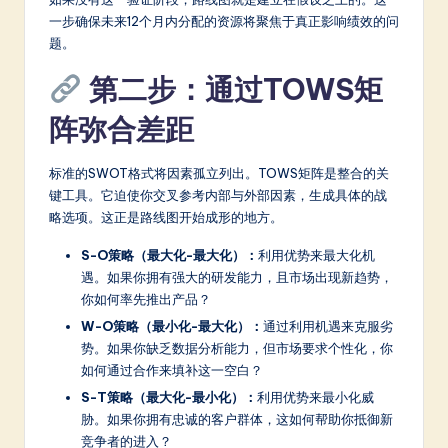
a
一步确保未来12个月内分配的资源将聚焦于真正影响绩效的问
r
题。
e
第二步：通过TOWS矩
In
阵弥合差距
n
o
标准的SWOT格式将因素孤立列出。TOWS矩阵是整合的关
键工具。它迫使你交叉参考内部与外部因素，生成具体的战
v
略选项。这正是路线图开始成形的地方。
a
S-O策略（最大化-最大化）：
利用优势来最大化机
ti
遇。如果你拥有强大的研发能力，且市场出现新趋势，
o
你如何率先推出产品？
W-O策略（最小化-最大化）：
通过利用机遇来克服劣
n
势。如果你缺乏数据分析能力，但市场要求个性化，你
如何通过合作来填补这一空白？
S-T策略（最大化-最小化）：
利用优势来最小化威
胁。如果你拥有忠诚的客户群体，这如何帮助你抵御新
竞争者的进入？