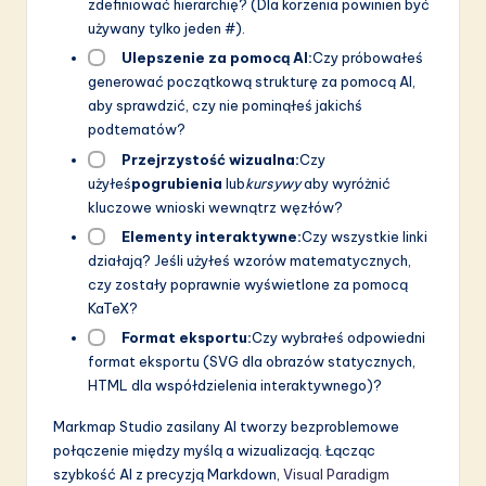
zdefiniować hierarchię? (Dla korzenia powinien być
używany tylko jeden #).
Ulepszenie za pomocą AI:
Czy próbowałeś
generować początkową strukturę za pomocą AI,
aby sprawdzić, czy nie pominąłeś jakichś
podtematów?
Przejrzystość wizualna:
Czy
użyłeś
pogrubienia
lub
kursywy
aby wyróżnić
kluczowe wnioski wewnątrz węzłów?
Elementy interaktywne:
Czy wszystkie linki
działają? Jeśli użyłeś wzorów matematycznych,
czy zostały poprawnie wyświetlone za pomocą
KaTeX?
Format eksportu:
Czy wybrałeś odpowiedni
format eksportu (SVG dla obrazów statycznych,
HTML dla współdzielenia interaktywnego)?
Markmap Studio zasilany AI tworzy bezproblemowe
połączenie między myślą a wizualizacją. Łącząc
szybkość AI z precyzją Markdown,
Visual Paradigm