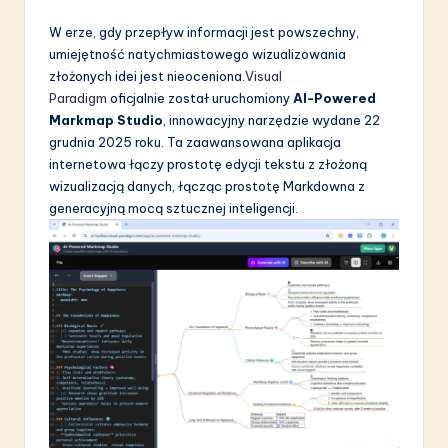
S
W erze, gdy przepływ informacji jest powszechny,
umiejętność natychmiastowego wizualizowania
o
złożonych idei jest nieoceniona.
Visual
f
Paradigm
oficjalnie został uruchomiony
AI-Powered
Markmap Studio
, innowacyjny narzędzie wydane 22
t
grudnia 2025 roku. Ta zaawansowana aplikacja
w
internetowa łączy prostotę edycji tekstu z złożoną
wizualizacją danych, łącząc prostotę Markdowna z
a
generacyjną mocą sztucznej inteligencji.
r
e
I
n
n
o
v