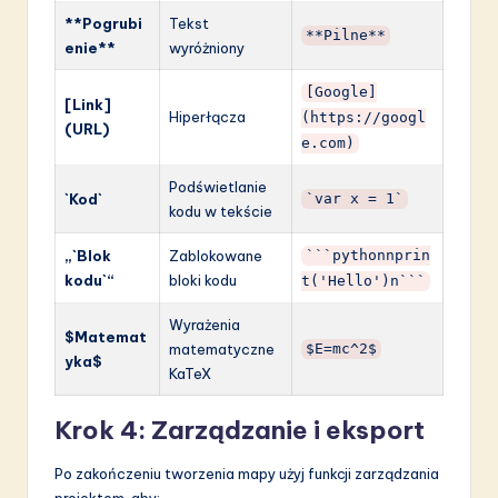
**Pogrubi
Tekst
**Pilne**
enie**
wyróżniony
[Google]
[Link]
Hiperłącza
(https://googl
(URL)
e.com)
Podświetlanie
`Kod`
`var x = 1`
kodu w tekście
„`Blok
Zablokowane
```pythonnprin
kodu`“
bloki kodu
t('Hello')n```
Wyrażenia
$Matemat
matematyczne
$E=mc^2$
yka$
KaTeX
Krok 4: Zarządzanie i eksport
Po zakończeniu tworzenia mapy użyj funkcji zarządzania