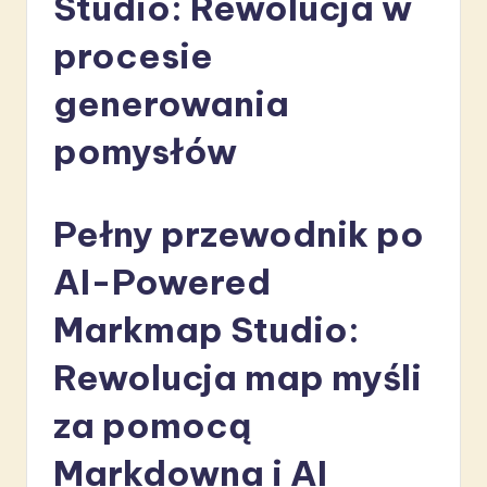
Studio: Rewolucja w
li
procesie
s
h
generowania
-
pomysłów
L
a
Pełny przewodnik po
t
e
AI-Powered
s
Markmap Studio:
t
Rewolucja map myśli
in
A
za pomocą
I
Markdowna i AI
&