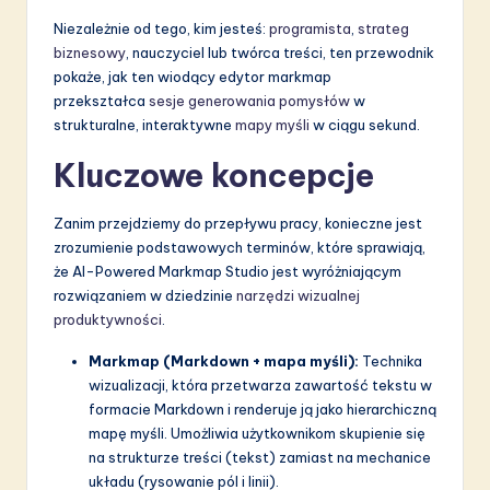
a
Niezależnie od tego, kim jesteś:
programista
,
strateg
ti
biznesowy
, nauczyciel lub twórca treści, ten przewodnik
o
pokaże, jak ten wiodący edytor markmap
przekształca
sesje generowania pomysłów
w
n
strukturalne, interaktywne
mapy myśli
w ciągu sekund.
Kluczowe koncepcje
Zanim przejdziemy do przepływu pracy, konieczne jest
zrozumienie podstawowych terminów, które sprawiają,
że AI-Powered Markmap Studio jest wyróżniającym
rozwiązaniem w dziedzinie
narzędzi wizualnej
produktywności
.
Markmap (Markdown + mapa myśli):
Technika
wizualizacji, która przetwarza zawartość tekstu w
formacie Markdown i renderuje ją jako hierarchiczną
mapę myśli. Umożliwia użytkownikom skupienie się
na strukturze treści (tekst) zamiast na mechanice
układu (rysowanie pól i linii).