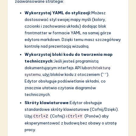
zaawansowane strategie:
Wykorzystaj YAML do stylizacji:
Możesz
dostosować styl swojej mapy myśli (kolory,
czcionki i zachowania układu) dodając blok
frontmatter w formacie YAML na samej górze
edytora markdown. Dzięki temu masz szczegółowy
kontrolę nad prezentacją wizualną.
Wykorzystaj bloki kodu do tworzenia map
technicznych:
Jeśli jesteś programistą
dokumentującym interfejs API lub
architekturę
systemu
, użyj bloków kodu z otoczeniem (“ “).
Edytor obsługuje podświetlanie składni, co
znacznie ułatwia czytanie diagramów
technicznych.
Skróty klawiaturowe:
Edytor obsługuje
standardowe skróty klawiaturowe (Cofnij/Dzięki).
Użyj
(Cofnij) i
(Ponów) aby
Ctrl+Z
Ctrl+Y
eksperymentować z budową bez obawy o utratę
pracy.