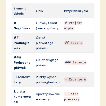
Element
Opis
Przykład użycia
składni
#
Główny temat
# Projekt
Nagłówek
(węzeł główny)
Alpha
##
Gałąź
Podnagłó
pierwszego
## Faza 1
wek
poziomu
###
Gałąź drugiego
Podpodna
### Badania
poziomu
główek
– Element
Punkty wyboru
- Zadanie A
listy
pod nagłówkami
1. Lista
Uporządkowane
1. Krok
numerowa
elementy
pierwszy
na