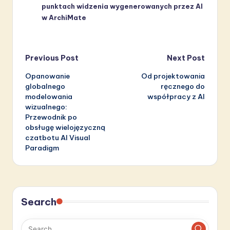
punktach widzenia wygenerowanych przez AI
w ArchiMate
Post
Previous Post
Next Post
Opanowanie
Od projektowania
navigation
globalnego
ręcznego do
modelowania
współpracy z AI
wizualnego:
Przewodnik po
obsługę wielojęzyczną
czatbotu AI Visual
Paradigm
Search