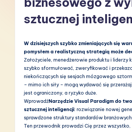
biznesowego z wy
P
sztucznej inteligen
o
li
W dzisiejszych szybko zmieniających się wa
s
pomysłem a realistyczną strategią może dec
h
Założyciele, menedżerowie produktu i liderzy 
szybko sformułować, zweryfikować i przekaza
-
niekończących się sesjach mózgowego sztormu 
L
– mimo ich siły – mogą wydawać się przerażaj
jest ograniczony, a ryzyko duże.
a
Wprowadź
Narzędzie Visual Paradigm do tw
t
sztucznej inteligencji
: rozwiązanie nowej gene
sprawdzone struktury standardów branżowych z s
e
Ten przewodnik prowadzi Cię przez wszystko, 