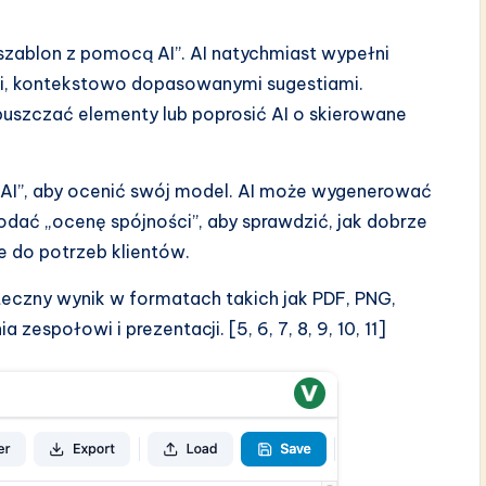
j szablon z pomocą AI”. AI natychmiast wypełni
i, kontekstowo dopasowanymi sugestiami.
puszczać elementy lub poprosić AI o skierowane
za AI”, aby ocenić swój model. AI może wygenerować
odać „ocenę spójności”, aby sprawdzić, jak dobrze
 do potrzeb klientów.
teczny wynik w formatach takich jak PDF, PNG,
espołowi i prezentacji. [5, 6, 7, 8, 9, 10, 11]