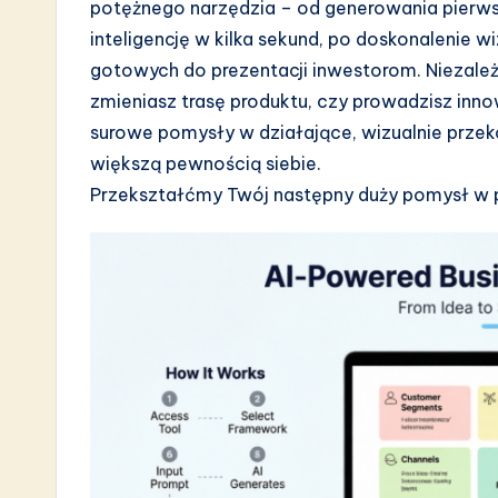
s
potężnego narzędzia – od generowania pierw
inteligencję w kilka sekund, po doskonalenie wi
t
gotowych do prezentacji inwestorom. Niezależn
i
zmieniasz trasę produktu, czy prowadzisz innow
surowe pomysły w działające, wizualnie przeko
n
większą pewnością siebie.
A
Przekształćmy Twój następny duży pomysł w 
I
&
S
o
ft
w