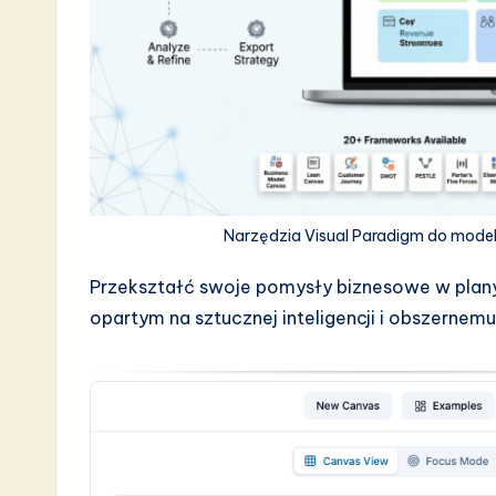
a
r
e
I
n
Narzędzia Visual Paradigm do mode
n
Przekształć swoje pomysły biznesowe w plany
o
opartym na sztucznej inteligencji i obszernem
v
a
ti
o