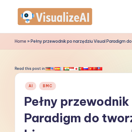
Skip
to
V
content
is
Home
»
Pełny przewodnik po narzędziu Visual Paradigm do
u
a
Read this post in:
li
Posted
AI
BMC
z
in
Pełny przewodnik 
e
Paradigm do twor
A
I