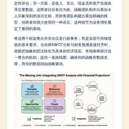
m
定性评估；另一方面，是收入、支出、现金流和资产负债表
等定量数据。这两者往往各自为政。战略团队制作出看似令
p
人印象深刻的演示文稿，而财务团队构建出看似精确的模
li
型，但两者却很少使用同一种语言。这种脱节为业务增长奠
定了脆弱的基础。
fi
将这两个框架整合并非仅仅是行政事务；而是实现可持续绩
e
效的基本要求。当你将SWOT分析与财务预测直接对齐时，
d
就能把抽象的想法转化为具体的经济现实。本指南将探讨这
一整合的机制，提供一条路线图，确保你的战略有数据支
C
撑，而你的数据则由战略驱动。
hi
n
e
s
e
-
L