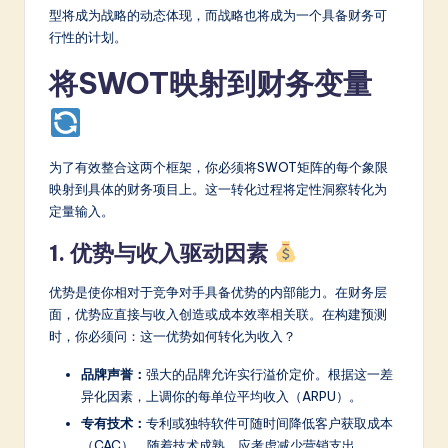
a
型将成为战略的动态体现，而战略也将成为一个具备财务可
r
行性的计划。
e
将SWOT映射到财务变量
In
n
o
为了有效整合这两个框架，你必须将SWOT矩阵的每个象限
映射到具体的财务项目上。这一转化过程将定性洞察转化为
v
定量输入。
a
1. 优势与收入驱动因素
ti
优势是使你相对于竞争对手具备优势的内部能力。在财务层
o
面，优势应直接与收入创造或成本效率相关联。在构建预测
n
时，你必须问：这一优势如何转化为收入？
品牌声誉：
强大的品牌允许实行溢价定价。根据这一差
异化因素，上调你的每单位平均收入（ARPU）。
专有技术：
专利或独特软件可随时间降低客户获取成本
（CAC）。随着技术成熟，应考虑减少营销支出。