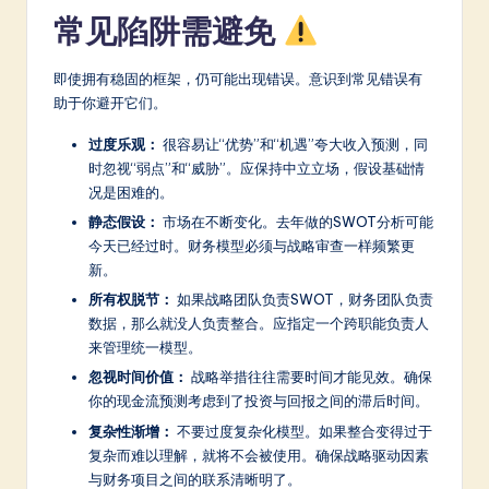
常见陷阱需避免
即使拥有稳固的框架，仍可能出现错误。意识到常见错误有
助于你避开它们。
过度乐观：
很容易让“优势”和“机遇”夸大收入预测，同
时忽视“弱点”和“威胁”。应保持中立立场，假设基础情
况是困难的。
静态假设：
市场在不断变化。去年做的SWOT分析可能
今天已经过时。财务模型必须与战略审查一样频繁更
新。
所有权脱节：
如果战略团队负责SWOT，财务团队负责
数据，那么就没人负责整合。应指定一个跨职能负责人
来管理统一模型。
忽视时间价值：
战略举措往往需要时间才能见效。确保
你的现金流预测考虑到了投资与回报之间的滞后时间。
复杂性渐增：
不要过度复杂化模型。如果整合变得过于
复杂而难以理解，就将不会被使用。确保战略驱动因素
与财务项目之间的联系清晰明了。