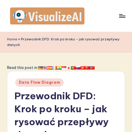
Skip
to
content
V
is
Home
»
Przewodnik DFD: Krok po kroku – jak rysować przepływy
danych
u
a
li
Read this post in:
z
Posted
Data Flow Diagram
e
in
Przewodnik DFD:
A
I
Krok po kroku – jak
P
rysować przepływy
o