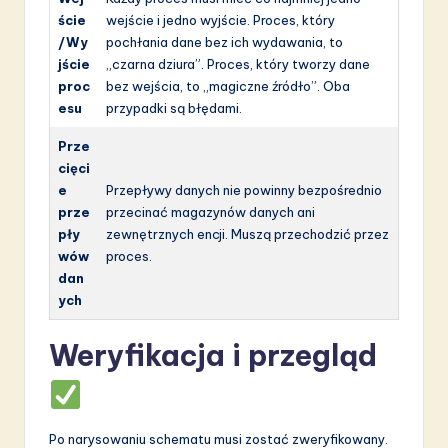
ście
wejście i jedno wyjście. Proces, który
/Wy
pochłania dane bez ich wydawania, to
jście
„czarna dziura”. Proces, który tworzy dane
proc
bez wejścia, to „magiczne źródło”. Oba
esu
przypadki są błędami.
Prze
cięci
e
Przepływy danych nie powinny bezpośrednio
prze
przecinać magazynów danych ani
pły
zewnętrznych encji. Muszą przechodzić przez
wów
proces.
dan
ych
Weryfikacja i przegląd
Po narysowaniu schematu musi zostać zweryfikowany.