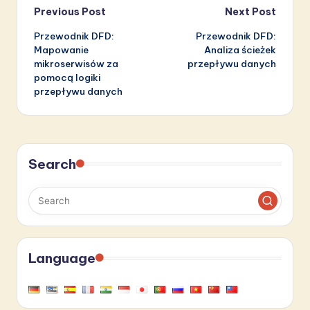
Post
Previous Post
Next Post
Przewodnik DFD:
Przewodnik DFD:
navigation
Mapowanie
Analiza ścieżek
mikroserwisów za
przepływu danych
pomocą logiki
przepływu danych
Search
Language