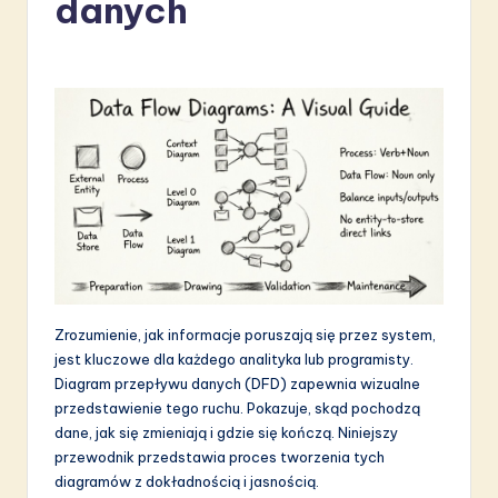
danych
li
s
h
-
L
a
t
e
s
Zrozumienie, jak informacje poruszają się przez system,
t
jest kluczowe dla każdego analityka lub programisty.
in
Diagram przepływu danych (DFD) zapewnia wizualne
przedstawienie tego ruchu. Pokazuje, skąd pochodzą
A
dane, jak się zmieniają i gdzie się kończą. Niniejszy
I
przewodnik przedstawia proces tworzenia tych
diagramów z dokładnością i jasnością.
&