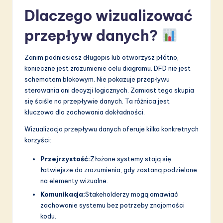
Dlaczego wizualizować
S
o
przepływ danych?
f
Zanim podniesiesz długopis lub otworzysz płótno,
t
konieczne jest zrozumienie celu diagramu. DFD nie jest
w
schematem blokowym. Nie pokazuje przepływu
sterowania ani decyzji logicznych. Zamiast tego skupia
a
się ściśle na przepływie danych. Ta różnica jest
r
kluczowa dla zachowania dokładności.
e
Wizualizacja przepływu danych oferuje kilka konkretnych
korzyści:
I
n
Przejrzystość:
Złożone systemy stają się
łatwiejsze do zrozumienia, gdy zostaną podzielone
n
na elementy wizualne.
o
Komunikacja:
Stakeholderzy mogą omawiać
zachowanie systemu bez potrzeby znajomości
v
kodu.