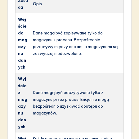
Zasa
Opis
da
Wej
ście
do
Dane mogą być zapisywane tylko do
mag
magazynu z procesu. Bezpośrednie
azy
przepływy między encjami a magazynami są
nu
zazwyczaj niedozwolone.
dan
ych
Wyj
ście
z
Dane mogą być odczytywane tylko z
mag
magazynu przez proces. Encje nie mogą
azy
bezpośrednio uzyskiwać dostępu do
nu
magazynów.
dan
ych
Wej
Każdy proces musi mieć co najmniej jedno