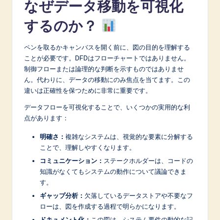
なぜデータ移動を可視化
A
するのか？
I
&
ペンを取るかキャンバスを開く前に、図の目的を理解する
ことが必要です。DFDはフローチャートではありません。
S
制御フローまたは論理的な判断を示すものではありませ
o
ん。代わりに、データの移動にのみ焦点を当てます。この
違いは正確性を保つために非常に重要です。
f
データフローを可視化することで、いくつかの実用的な利
t
点があります：
w
明確さ：
複雑なシステムは、視覚的な要素に分解する
a
ことで、理解しやすくなります。
r
コミュニケーション：
ステークホルダーは、コードの
知識がなくてもシステムの動作について議論できま
e
す。
I
ギャップ分析：
欠落しているデータストアや不要なフ
n
ローは、図を作成する過程で明らかになります。
ドキュメント化：
この図は、システム要件の動的な記