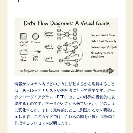
p
a
n
e
s
e
-
L
a
情報がシステム内でどのように移動するかを理解すること
は、あらゆるアナリストや開発者にとって重要です。デー
t
タフローダイアグラム（DFD）は、この移動を視覚的に表
e
現するものです。データがどこから来ているか、どのよう
に変化するか、そして最終的にどこに到達するかを明確に
s
示します。このガイドでは、これらの図を正確かつ明確に
t
作成するプロセスを説明します。
in