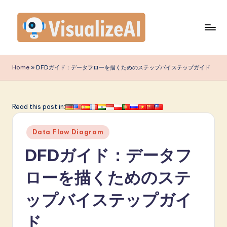
Skip
to
content
V
is
Home
»
DFDガイド：データフローを描くためのステップバイステップガイド
u
a
Read this post in:
li
Posted
z
Data Flow Diagram
in
e
DFDガイド：データフ
A
ローを描くためのステ
I
ップバイステップガイ
J
a
ド