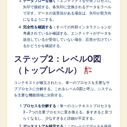
データフローを描く：
エンティティを中央プロセスに
矢印で接続する。各矢印に交換されるデータをラベル
で示す。データの送受信がある場合は、矢印が双方向
になるようにする。
完全性を確認する：
すべての外部インタラクションが
考慮されているか確認する。エンティティがデータを
送信しているが受信していない場合、応答が欠けてい
るかどうかを確認する。
ステップ2：レベル0図
（トップレベル）
コンテキストが確立されたら、単一のプロセスを主要なサ
ブプロセスに分解する。これをレベル0図と呼ぶ。システム
を主要な機能領域に分割する。
プロセスを分解する：
単一のコンテキストプロセスを
3～7つの主要プロセスに置き換える。多すぎると見づ
らくなるし、少なすぎると詳細が不足する。
データストアを特定する：
このレベルでデータを保存