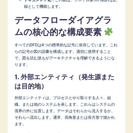
n
録として機能します。
o
データフローダイアグラ
v
ムの核心的な構成要素
a
ti
すべてのDFDは4つの標準的な記号に依存しています。これ
o
らの記号が図の語彙を構成します。適切に使用すること
で、図を読む誰もがアーキテクチャを理解できるようにな
n
ります。
1. 外部エンティティ（発生源また
は目的地）
外部エンティティは、プロセスとやり取りする人々、組
織、または他のシステムを表します。これらはシステムの
境界の外に位置します。データはそれらから流入するか、
それらへ流出します。通常、四角形または長方形で描かれ
ます。