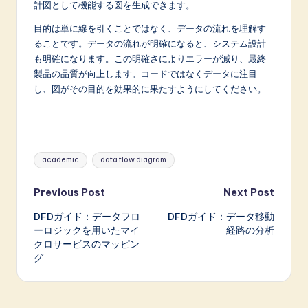
計図として機能する図を生成できます。
目的は単に線を引くことではなく、データの流れを理解す
ることです。データの流れが明確になると、システム設計
も明確になります。この明確さによりエラーが減り、最終
製品の品質が向上します。コードではなくデータに注目
し、図がその目的を効果的に果たすようにしてください。
Tags:
academic
data flow diagram
Post
Previous Post
Next Post
DFDガイド：データフロ
DFDガイド：データ移動
navigation
ーロジックを用いたマイ
経路の分析
クロサービスのマッピン
グ