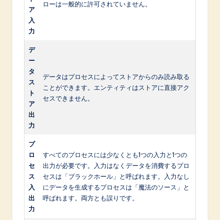
ローは一般的に許可されていません。
ア
入
力
デ
ー
タ
データはプロセスによってストアからのみ読み取る
ス
ことができます。エンティティはストアに直接アク
ト
セスできません。
ア
出
力
プ
ロ
すべてのプロセスには少なくとも1つの入力と1つの
セ
出力が必要です。入力はなくデータを消費するプロ
ス
セスは「ブラックホール」と呼ばれます。入力なし
入
にデータを生成するプロセスは「魔法のソース」と
出
呼ばれます。両方とも誤りです。
力