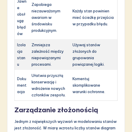
Jawn
Zapobiega
e
niezauważonym
Każdy stan powinien
obsł
awariom w
mieć ścieżkę przejścia
ugę
środowisku
w przypadku błędu.
błęd
produkcyjnym.
ów
Izola
Zmniejsza
Używaj stanów
cja
zależność między
złożonych do
stan
niepowiązanymi
grupowania
u
procesami.
powiązanej logiki.
Ułatwia przyszłą
Doku
Komentuj
konserwację i
ment
skomplikowane
wdrożenie nowych
acja
warunki ochronne.
członków zespołu.
Zarządzanie złożonością
Jednym z największych wyzwań w modelowaniu stanów
jest złożoność. W miarę wzrostu liczby stanów diagram