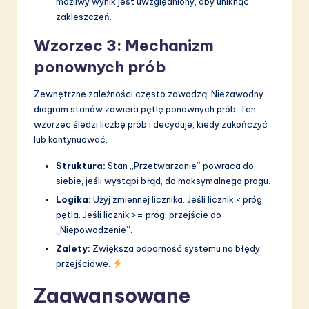
możliwy wynik jest uwzględniony, aby uniknąć
zakleszczeń.
Wzorzec 3: Mechanizm
ponownych prób
Zewnętrzne zależności często zawodzą. Niezawodny
diagram stanów zawiera pętlę ponownych prób. Ten
wzorzec śledzi liczbę prób i decyduje, kiedy zakończyć
lub kontynuować.
Struktura:
Stan „Przetwarzanie” powraca do
siebie, jeśli wystąpi błąd, do maksymalnego progu.
Logika:
Użyj zmiennej licznika. Jeśli licznik < próg,
pętla. Jeśli licznik >= próg, przejście do
„Niepowodzenie”.
Zalety:
Zwiększa odporność systemu na błędy
przejściowe.
Zaawansowane