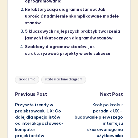
oprogramowania
Refaktoryzacja diagramu stanów: Jak
uprościć nadmiernie skomplikowane modele
stanów
5 kluczowych najlepszych praktyk tworzenia
jasnych i skutecznych diagramów stanów
Szablony diagramów stanów: jak
strukturyzować projekty w celu sukcesu
Tags:
academic
state machine diagram
Post
Previous Post
Next Post
Przyszłe trendy w
Krok po kroku:
navigation
projektowaniu UX: Co
poradnik UX –
dalej dla specjalistów
budowanie pierwszego
od interakcji człowiek-
interfejsu
komputer i
skierowanego na
projektantów
użytkownika