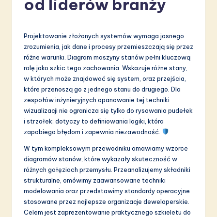
od liderów branży
li
s
h
Projektowanie złożonych systemów wymaga jasnego
zrozumienia, jak dane i procesy przemieszczają się przez
-
różne warunki. Diagram maszyny stanów pełni kluczową
L
rolę jako szkic tego zachowania. Wskazuje różne stany,
w których może znajdować się system, oraz przejścia,
a
które przenoszą go z jednego stanu do drugiego. Dla
t
zespołów inżynieryjnych opanowanie tej techniki
wizualizacji nie ogranicza się tylko do rysowania pudełek
e
i strzałek; dotyczy to definiowania logiki, która
s
zapobiega błędom i zapewnia niezawodność.
t
W tym kompleksowym przewodniku omawiamy wzorce
diagramów stanów, które wykazały skuteczność w
in
różnych gałęziach przemysłu. Przeanalizujemy składniki
A
strukturalne, omówimy zaawansowane techniki
modelowania oraz przedstawimy standardy operacyjne
I
stosowane przez najlepsze organizacje deweloperskie.
&
Celem jest zaprezentowanie praktycznego szkieletu do