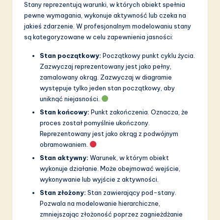
a
Stany reprezentują warunki, w których obiekt spełnia
pewne wymagania, wykonuje aktywność lub czeka na
ti
jakieś zdarzenie. W profesjonalnym modelowaniu stany
o
są kategoryzowane w celu zapewnienia jasności:
n
Stan początkowy:
Początkowy punkt cyklu życia.
Zazwyczaj reprezentowany jest jako pełny,
zamalowany okrąg. Zazwyczaj w diagramie
występuje tylko jeden stan początkowy, aby
uniknąć niejasności.
Stan końcowy:
Punkt zakończenia. Oznacza, że
proces został pomyślnie ukończony.
Reprezentowany jest jako okrąg z podwójnym
obramowaniem.
Stan aktywny:
Warunek, w którym obiekt
wykonuje działanie. Może obejmować wejście,
wykonywanie lub wyjście z aktywności.
Stan złożony:
Stan zawierający pod-stany.
Pozwala na modelowanie hierarchiczne,
zmniejszając złożoność poprzez zagnieżdżanie