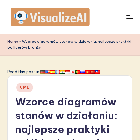
Skip
to
content
V
is
Home
»
Wzorce diagramów stanów w działaniu: najlepsze praktyki
od liderów branży
u
a
li
Read this post in:
z
Posted
UML
e
in
Wzorce diagramów
A
I
stanów w działaniu:
P
najlepsze praktyki
o