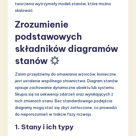
tworzenia wytrzymały modeli stanów, które można
S
skalować.
o
Zrozumienie
f
podstawowych
t
składników diagramów
w
a
stanów
r
Zanim przejdziemy do omawiania wzorców, konieczne
e
jest ustalenie wspólnego słownictwa. Diagram stanów
I
opisuje zachowanie dynamiczne obiektu lub systemu.
Skupia się na sekwencji zdarzeń oraz wynikających z
n
nich zmianach stanu. Bez standardowego podejścia
n
diagramy mogą stać się zbyt zatłoczone, co prowadzi
do nieporozumień w trakcie fazy rozwoju.
o
1. Stany i ich typy
v