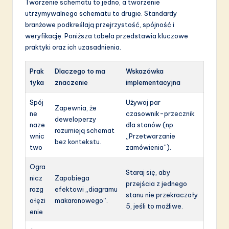
Tworzenie schematu to jedno, a tworzenie
utrzymywalnego schematu to drugie. Standardy
branżowe podkreślają przejrzystość, spójność i
weryfikację. Poniższa tabela przedstawia kluczowe
praktyki oraz ich uzasadnienia.
Prak
Dlaczego to ma
Wskazówka
tyka
znaczenie
implementacyjna
Spój
Używaj par
Zapewnia, że
ne
czasownik-przecznik
deweloperzy
naze
dla stanów (np.
rozumieją schemat
wnic
„Przetwarzanie
bez kontekstu.
two
zamówienia”).
Ogra
Staraj się, aby
nicz
Zapobiega
przejścia z jednego
rozg
efektowi „diagramu
stanu nie przekraczały
ałęzi
makaronowego”.
5, jeśli to możliwe.
enie