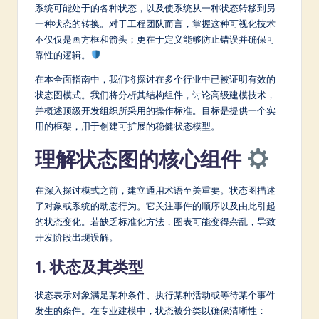
m
系统可能处于的各种状态，以及使系统从一种状态转移到另
一种状态的转换。对于工程团队而言，掌握这种可视化技术
p
不仅仅是画方框和箭头；更在于定义能够防止错误并确保可
li
靠性的逻辑。
fi
在本全面指南中，我们将探讨在多个行业中已被证明有效的
状态图模式。我们将分析其结构组件，讨论高级建模技术，
e
并概述顶级开发组织所采用的操作标准。目标是提供一个实
d
用的框架，用于创建可扩展的稳健状态模型。
C
理解状态图的核心组件
hi
在深入探讨模式之前，建立通用术语至关重要。状态图描述
n
了对象或系统的动态行为。它关注事件的顺序以及由此引起
e
的状态变化。若缺乏标准化方法，图表可能变得杂乱，导致
开发阶段出现误解。
s
1. 状态及其类型
e
-
状态表示对象满足某种条件、执行某种活动或等待某个事件
发生的条件。在专业建模中，状态被分类以确保清晰性：
L