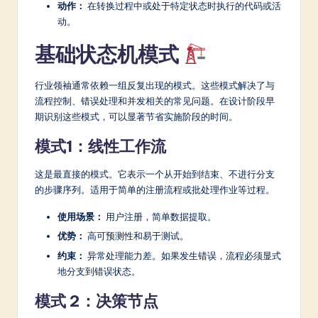
a
动作：
在转换过程中或处于特定状态时执行的代码或活
动。
r
基础状态机模式
e
In
行业领袖通常依赖一组反复出现的模式。这些模式解决了与
n
流程控制、错误处理和并发相关的常见问题。在设计阶段早
期识别这些模式，可以显著节省实施阶段的时间。
o
v
模式1：线性工作流
a
这是最直接的模式。它表示一个从开始到结束、不进行分支
ti
的步骤序列。适用于简单的注册流程或批处理作业等过程。
o
使用场景：
用户注册，简单数据提取。
n
优势：
高可预测性和易于测试。
约束：
异常处理能力差。如果发生错误，流程必须显式
地分支到错误状态。
模式 2：决策节点