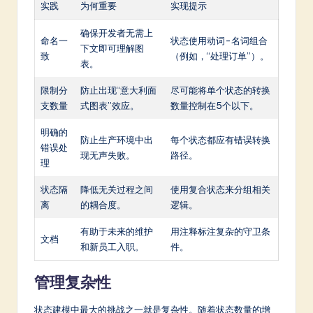
实践
为何重要
实现提示
确保开发者无需上
命名一
状态使用动词-名词组合
下文即可理解图
致
（例如，“处理订单”）。
表。
限制分
防止出现“意大利面
尽可能将单个状态的转换
支数量
式图表”效应。
数量控制在5个以下。
明确的
防止生产环境中出
每个状态都应有错误转换
错误处
现无声失败。
路径。
理
状态隔
降低无关过程之间
使用复合状态来分组相关
离
的耦合度。
逻辑。
有助于未来的维护
用注释标注复杂的守卫条
文档
和新员工入职。
件。
管理复杂性
状态建模中最大的挑战之一就是复杂性。随着状态数量的增