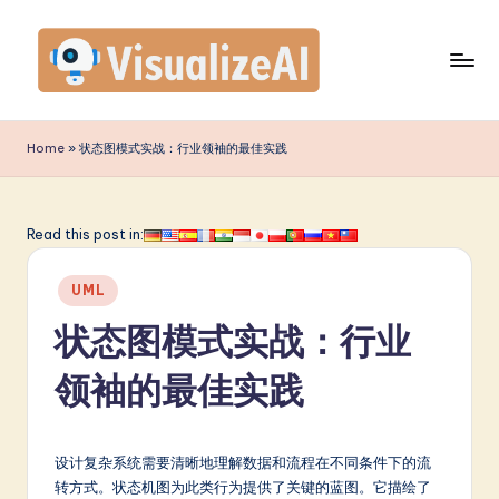
Skip
to
content
V
is
Home
»
状态图模式实战：行业领袖的最佳实践
u
a
Read this post in:
li
Posted
z
UML
in
e
状态图模式实战：行业
A
领袖的最佳实践
I
S
设计复杂系统需要清晰地理解数据和流程在不同条件下的流
i
转方式。状态机图为此类行为提供了关键的蓝图。它描绘了