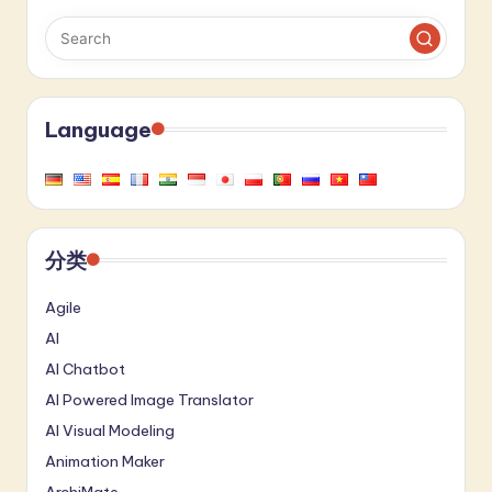
Language
分类
Agile
AI
AI Chatbot
AI Powered Image Translator
AI Visual Modeling
Animation Maker