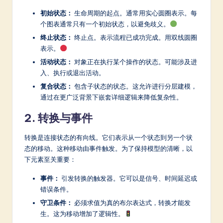
a
初始状态：
生命周期的起点。通常用实心圆圈表示。每
个图表通常只有一个初始状态，以避免歧义。
t
终止状态：
终止点。表示流程已成功完成。用双线圆圈
e
表示。
s
活动状态：
对象正在执行某个操作的状态。可能涉及进
入、执行或退出活动。
t
复合状态：
包含子状态的状态。这允许进行分层建模，
in
通过在更广泛背景下嵌套详细逻辑来降低复杂性。
A
2. 转换与事件
I
转换是连接状态的有向线。它们表示从一个状态到另一个状
&
态的移动。这种移动由事件触发。为了保持模型的清晰，以
S
下元素至关重要：
o
事件：
引发转换的触发器。它可以是信号、时间延迟或
错误条件。
ft
守卫条件：
必须求值为真的布尔表达式，转换才能发
w
生。这为移动增加了逻辑性。