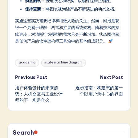
彻底测试：
验证状态和转换，以确保逻辑正确性。
保持更新：
将图表视为随产品不断演进的动态文档。
实施这些实践需要纪律和细致入微的关注。然而，回报是获
得一个更易于理解、测试和扩展的系统架构。随着技术的持
续进步，对清晰行为模型的需求只会不断增加。状态图仍然
是任何严肃的软件架构师工具箱中的基本组成部分。
Tags:
academic
state machine diagram
Post
Previous Post
Next Post
用户体验设计的未来趋
逐步指南：构建您的第一
navigation
势：人机交互与工业设计
个以用户为中心的界面
师的下一步是什么
Search