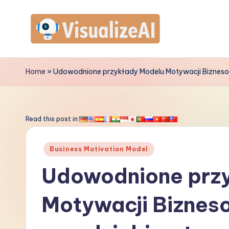
Skip
to
V
content
is
Home
»
Udowodnione przykłady Modelu Motywacji Biznesow
u
a
Read this post in:
li
Posted
Business Motivation Model
z
in
Udowodnione prz
e
Motywacji Bizneso
A
I