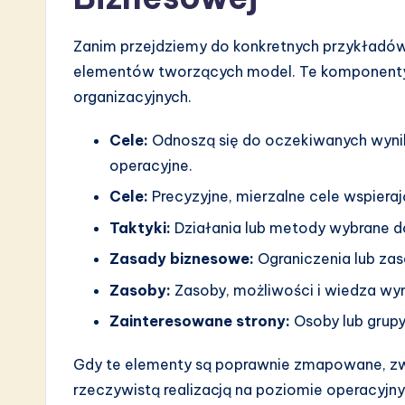
a
Zanim przejdziemy do konkretnych przykładó
r
elementów tworzących model. Te komponenty d
e
organizacyjnych.
I
Cele:
Odnoszą się do oczekiwanych wynik
n
operacyjne.
Cele:
Precyzyjne, mierzalne cele wspieraj
n
Taktyki:
Działania lub metody wybrane d
o
Zasady biznesowe:
Ograniczenia lub za
v
Zasoby:
Zasoby, możliwości i wiedza wym
a
Zainteresowane strony:
Osoby lub grupy
ti
Gdy te elementy są poprawnie zmapowane, z
rzeczywistą realizacją na poziomie operacyjny
o