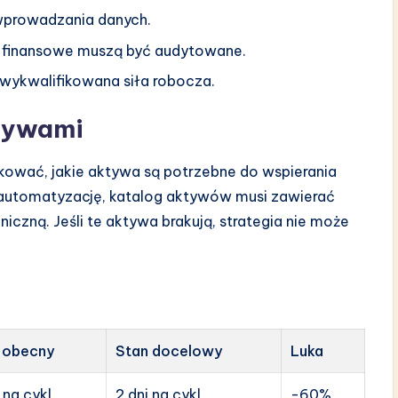
wprowadzania danych.
e finansowe muszą być audytowane.
i wykwalifikowana siła robocza.
ktywami
kować, jakie aktywa są potrzebne do wspierania
uje automatyzację, katalog aktywów musi zawierać
czną. Jeśli te aktywa brakują, strategia nie może
 obecny
Stan docelowy
Luka
 na cykl
2 dni na cykl
-60%