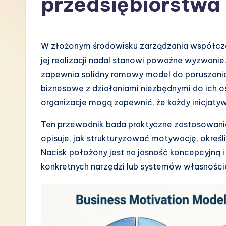
przedsiębiorstwa
P
o
W złożonym środowisku zarządzania współcze
li
jej realizacji nadal stanowi poważne wyzwanie
zapewnia solidny ramowy model do poruszania 
s
biznesowe z działaniami niezbędnymi do ich os
h
organizacje mogą zapewnić, że każdy inicjatywa
-
Ten przewodnik bada praktyczne zastosowani
opisuje, jak strukturyzować motywację, określi
L
Nacisk położony jest na jasność koncepcyjną i
a
konkretnych narzędzi lub systemów własnośc
t
e