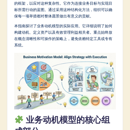
m
的框架，以应对这种复杂性。它作为连接业务目标与实现目
标所需行动的蓝图。通过采用这种结构化方法，组织可以确
p
保每一项举措都对整体愿景做出有意义的贡献。
li
本指南探讨了业务动机模型的实际应用。它详细说明了如何
fi
构建动机、定义资产以及有效管理利益相关者。重点始终放
在概念清晰性和可操作的策略上，避免依赖特定工具或专有
e
系统。
d
C
hi
n
e
s
e
业务动机模型的核心组
-
L