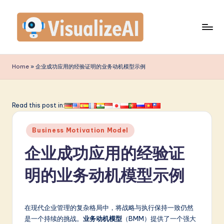
Skip
to
content
V
is
Home
»
企业成功应用的经验证明的业务动机模型示例
u
a
Read this post in:
li
Posted
z
Business Motivation Model
in
e
企业成功应用的经验证
A
明的业务动机模型示例
I
S
在现代企业管理的复杂格局中，将战略与执行保持一致仍然
i
是一个持续的挑战。
业务动机模型
（BMM）提供了一个强大