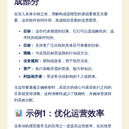
成部分
a
在深入具体示例之前，理解构成该模型的基础要素至关重
t
要。这些组件协同作用，形成组织意图的连贯图景。
e
目标：
这些代表期望的结果。它们可以是战略性的、战
s
术性的或操作性的。
t
目标：
支持更广泛目标的具体且可衡量的目标。
策略：
为实现目标而选择的行动或方法。
in
业务规则：
限制或政策，用于指导决策。
A
资产：
执行策略所需的资源、能力和知识。
I
利益相关者：
受业务活动影响的个人或群体。
&
当这些要素被正确映射时，高层次的雄心与基层执行之间的
S
关系就变得清晰。这种清晰性减少了模糊性，并确保资源得
到高效分配。
o
示例1：优化运营效率
ft
w
业务动机模型最常见的应用之一是提高运营效率。在此情景