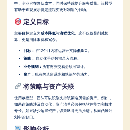
a
中，企业旨在降低成本，同时保持或提升服务质量。该模型
有助于直观展示特定流程变更对利润的影响。
r
e
定义目标
In
主要目标定义为
成本降低与流程优化
。这不仅仅是削减预
n
算，更是消除浪费和冗余。
o
目标：
在12个月内将运营开支降低15%。
v
策略：
自动化手动数据录入流程。
业务规则：
所有财务交易必须可审计。
a
资产：
现有的遗留系统和熟练的劳动力。
ti
将策略与资产关联
o
n
使用该模型，团队可以识别支持该策略所需的资产。例如，
如果该策略涉及自动化，资产清单必须包括软件能力和技术
专长。如果缺少这些资产，该策略将无法推进，从而凸显计
划中的缺口。
影响分析