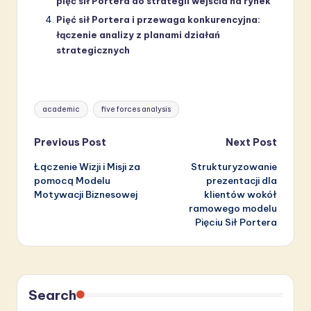
pięć sił Portera do strategii wejścia na rynek
Pięć sił Portera i przewaga konkurencyjna:
łączenie analizy z planami działań
strategicznych
Tags:
academic
five forces analysis
Post
Previous Post
Next Post
Łączenie Wizji i Misji za
Strukturyzowanie
navigation
pomocą Modelu
prezentacji dla
Motywacji Biznesowej
klientów wokół
ramowego modelu
Pięciu Sił Portera
Search