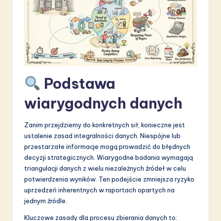
S
o
f
t
w
Podstawa
a
wiarygodnych danych
r
e
Zanim przejdziemy do konkretnych sił, konieczne jest
ustalenie zasad integralności danych. Niespójne lub
I
przestarzałe informacje mogą prowadzić do błędnych
n
decyzji strategicznych. Wiarygodne badania wymagają
triangulacji danych z wielu niezależnych źródeł w celu
n
potwierdzenia wyników. Ten podejście zmniejsza ryzyko
o
uprzedzeń inherentnych w raportach opartych na
jednym źródle.
v
Kluczowe zasady dla procesu zbierania danych to: