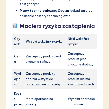
zastępczych.
Mapy technologiczne:
Zrozum, dokąd zmierza
sąsiednie sektory technologiczne.
Macierz ryzyka zastąpienia
Czy
Niski wskaźnik
Wysoki wskaźnik ryzyka
nnik
ryzyka
Zastępczy
Cen
Zastępczy produkt jest
produkt jest
a
znacznie tańszy
znacznie droższy
Wyd
Zastępczy produkt
Zastępczy
ajno
spełnia wszystkie
produkt nie ma
ść
podstawowe potrzeby
kluczowych cech
Kosz
t
Mała oporność na
Wysoka oporność
przej
zmianę
na zmianę