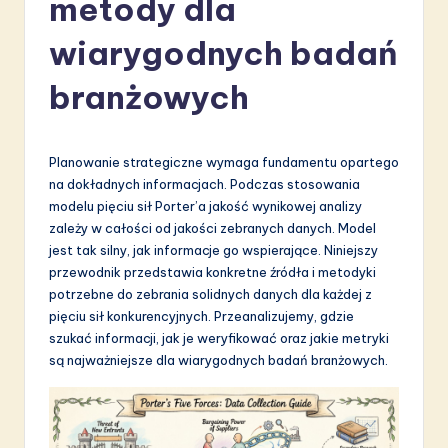
metody dla
li
s
wiarygodnych badań
h
branżowych
-
L
Planowanie strategiczne wymaga fundamentu opartego
a
na dokładnych informacjach. Podczas stosowania
t
modelu pięciu sił Porter’a jakość wynikowej analizy
zależy w całości od jakości zebranych danych. Model
e
jest tak silny, jak informacje go wspierające. Niniejszy
s
przewodnik przedstawia konkretne źródła i metodyki
potrzebne do zebrania solidnych danych dla każdej z
t
pięciu sił konkurencyjnych. Przeanalizujemy, gdzie
in
szukać informacji, jak je weryfikować oraz jakie metryki
są najważniejsze dla wiarygodnych badań branżowych.
A
I
&