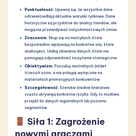
a
Punktualność:
Upewnij się, że wszystkie dane
ti
odzwierciedlają aktualne warunki rynkowe. Dane
o
historyczne są przydatne do analizy trendów, ale
mogą nie przewidywać natychmiastowych zmian.
n
Znaczenie:
Skup się na metrykach, które
bezpośrednio wpływają na konkretne siły, które
analizujesz. Unikaj zbierania danych, które nie
pomagają odpowiedzieć na pytanie strategiczne.
Obiektywizm:
Poszukuj neutralnych źródeł
trzecich stron, a nie polegaj wyłącznie na
materiałach promocyjnych konkurentów.
Szczegółowość:
Szerokie średnie branżowe
często ukrywają konkretne ryzyka. Gdy to możliwe,
przejdź do danych regionalnych lub poziomu
segmentów.
Siła 1: Zagrożenie
nowymi graczami