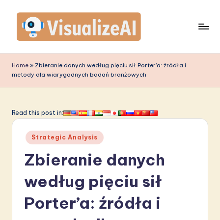
Skip
to
content
V
is
Home
»
Zbieranie danych według pięciu sił Porter’a: źródła i
metody dla wiarygodnych badań branżowych
u
a
li
Read this post in:
z
Posted
Strategic Analysis
e
in
Zbieranie danych
A
I
według pięciu sił
P
Porter’a: źródła i
o