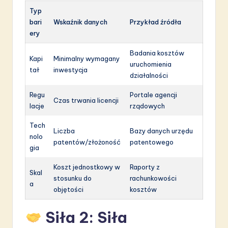
Typ
bari
Wskaźnik danych
Przykład źródła
ery
Badania kosztów
Kapi
Minimalny wymagany
uruchomienia
tał
inwestycja
działalności
Regu
Portale agencji
Czas trwania licencji
lacje
rządowych
Tech
Liczba
Bazy danych urzędu
nolo
patentów/złożoność
patentowego
gia
Koszt jednostkowy w
Raporty z
Skal
stosunku do
rachunkowości
a
objętości
kosztów
Siła 2: Siła