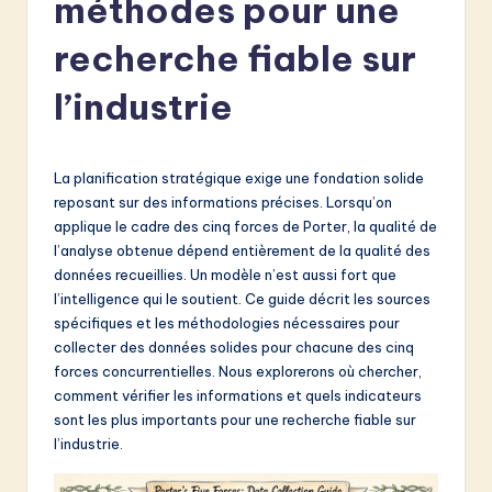
méthodes pour une
e
n
recherche fiable sur
c
l’industrie
h
-
La planification stratégique exige une fondation solide
L
reposant sur des informations précises. Lorsqu’on
a
applique le cadre des cinq forces de Porter, la qualité de
l’analyse obtenue dépend entièrement de la qualité des
t
données recueillies. Un modèle n’est aussi fort que
e
l’intelligence qui le soutient. Ce guide décrit les sources
spécifiques et les méthodologies nécessaires pour
s
collecter des données solides pour chacune des cinq
t
forces concurrentielles. Nous explorerons où chercher,
comment vérifier les informations et quels indicateurs
in
sont les plus importants pour une recherche fiable sur
A
l’industrie.
I