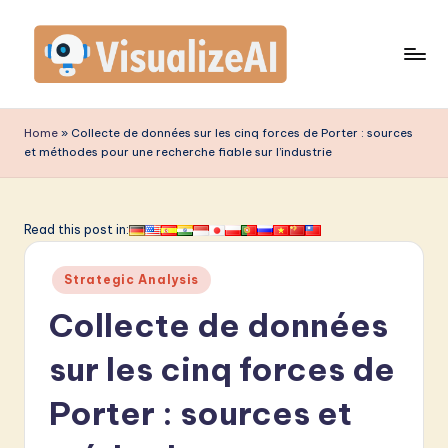
Skip
to
content
V
is
Home
»
Collecte de données sur les cinq forces de Porter : sources
et méthodes pour une recherche fiable sur l’industrie
u
a
li
Read this post in:
z
Posted
Strategic Analysis
e
in
Collecte de données
A
I
sur les cinq forces de
F
Porter : sources et
r