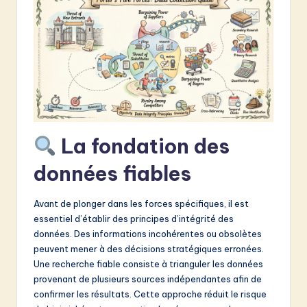
&
S
o
f
t
w
La fondation des
a
données fiables
r
e
Avant de plonger dans les forces spécifiques, il est
I
essentiel d’établir des principes d’intégrité des
données. Des informations incohérentes ou obsolètes
n
peuvent mener à des décisions stratégiques erronées.
n
Une recherche fiable consiste à trianguler les données
provenant de plusieurs sources indépendantes afin de
o
confirmer les résultats. Cette approche réduit le risque