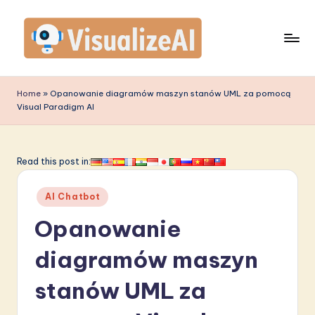
Skip
to
content
V
is
Home
»
Opanowanie diagramów maszyn stanów UML za pomocą
Visual Paradigm AI
u
a
li
Read this post in:
z
Posted
AI Chatbot
e
in
Opanowanie
A
I
diagramów maszyn
P
stanów UML za
o