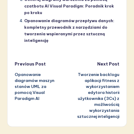
czatbotu AI Visual Paradigm: Poradnik krok
po kroku
Opanowanie diagramów przepływu danych:
kompletny przewodnik z narzędziami do
tworzenia wspieranymi przez sztuczną
inteligencję
Post
Previous Post
Next Post
Opanowanie
Tworzenie backlogu
navigation
diagramów maszyn
aplikacji fitness z
stanów UML za
wykorzystaniem
pomocą Visual
edytora historii
Paradigm AI
użytkownika (3Cs) z
możliwością
wykorzystania
sztucznej inteligencji