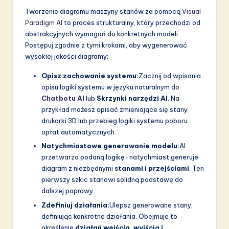
Tworzenie diagramu maszyny stanów za pomocą
Visual
Paradigm AI
to proces strukturalny, który przechodzi od
abstrakcyjnych wymagań do konkretnych modeli.
Postępuj zgodnie z tymi krokami, aby wygenerować
wysokiej jakości diagramy:
Opisz zachowanie systemu:
Zacznij od wpisania
opisu logiki systemu w języku naturalnym do
Chatbotu AI
lub
Skrzynki narzędzi AI
. Na
przykład możesz opisać zmieniające się stany
drukarki 3D lub przebieg logiki systemu poboru
opłat automatycznych.
Natychmiastowe generowanie modelu:
AI
przetwarza podaną logikę i natychmiast generuje
diagram z niezbędnymi
stanami i przejściami
. Ten
pierwszy szkic stanowi solidną podstawę do
dalszej poprawy.
Zdefiniuj działania:
Ulepsz generowane stany,
definiując konkretne działania. Obejmuje to
określenie
działań wejścia, wyjścia i