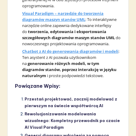
oprogramowania.
Visual Paradigm – narzędzie do tworzenia
diagramów maszyn stanów UML
: To interaktywne
narzędzie online zapewnia dedykowane interfejsy
do
tworzenia, edytowania i eksportowania
szczegółowych diagramów maszyn stanów UML
do
nowoczesnego projektowania oprogramowania.
Chatbot z AI do generowania diagramów i modeli
:
Ten asystent z AI pozwala użytkownikom
na
generowanie różnych modeli, w tym
diagramów stanów, poprzez interakcję w języku
naturalnym
i proste podpowiedzi tekstowe.
Powiązane Wpisy:
Przestań projektować, zacznij modelować z
pierwszym na świecie współtwórcą AI
Rewolucjonizowanie modelowania
wizualnego: Kompletny przewodnik po czacie
AI Visual Paradigm
Generuj diagramy wdrożenia za pomocą