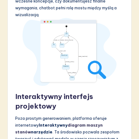
wczesne koncepcje, czy dokumentujesz finalne
wymagania, chatbot pełni rolę mostu między myślą a
wizualizacją.
Interaktywny interfejs
projektowy
Poza prostym generowaniem, platforma oferuje
internetowy
Interaktywny
diagram maszyn
stanów
narzędzie
. Ta środowisko pozwala zespołom
tworzyć i edytować modele w czasie rzeczywistym z