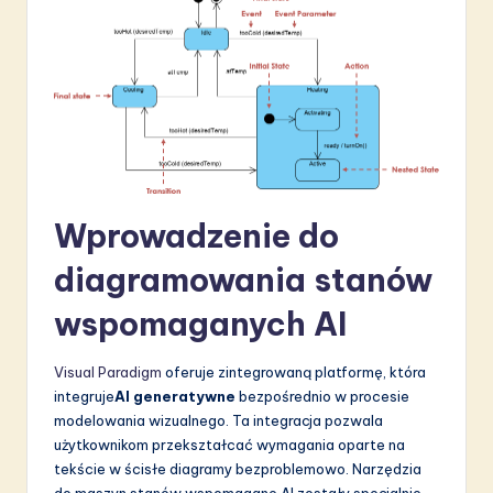
S
o
f
t
w
a
Wprowadzenie do
r
diagramowania stanów
e
wspomaganych AI
I
n
Visual Paradigm
oferuje zintegrowaną platformę, która
n
integruje
AI generatywne
bezpośrednio w procesie
modelowania wizualnego. Ta integracja pozwala
o
użytkownikom przekształcać wymagania oparte na
v
tekście w ścisłe diagramy bezproblemowo. Narzędzia