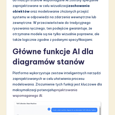
do maszyn stanów wspomagane AI zostały specjalnie
a
zaprojektowane w celu wizualizacji
zachowania
ti
obiektów
oraz modelowanie złożonych przejść
systemu w odpowiedzi na zdarzenia wewnętrzne lub
o
zewnętrzne. W przeciwieństwie do tradycyjnego
n
rysowania ręcznego, ten podejście gwarantuje, że
otrzymane modele są nie tylko wizualnie poprawne, ale
także logicznie zgodne z podanymi specyfikacjami.
Główne funkcje AI dla
diagramów stanów
Platforma wykorzystuje zestaw inteligentnych narzędzi
zaprojektowanych w celu ułatwienia procesu
modelowania. Zrozumienie tych funkcji jest kluczowe dla
maksymalizacji potencjału
projektowania
wspomaganego AI
.