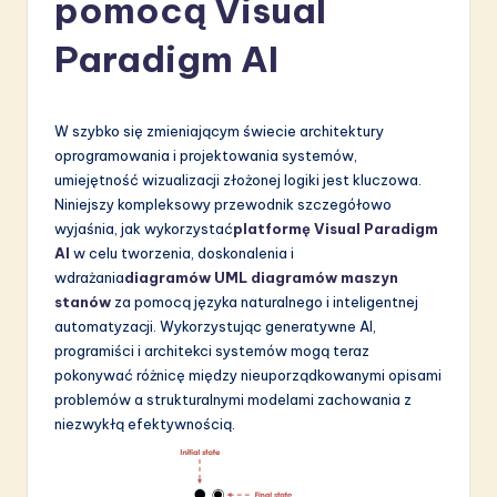
pomocą Visual
li
s
Paradigm AI
h
-
W szybko się zmieniającym świecie architektury
L
oprogramowania i projektowania systemów,
umiejętność wizualizacji złożonej logiki jest kluczowa.
a
Niniejszy kompleksowy przewodnik szczegółowo
t
wyjaśnia, jak wykorzystać
platformę Visual Paradigm
AI
w celu tworzenia, doskonalenia i
e
wdrażania
diagramów UML
diagramów maszyn
s
stanów
za pomocą języka naturalnego i inteligentnej
automatyzacji. Wykorzystując generatywne AI,
t
programiści i architekci systemów mogą teraz
in
pokonywać różnicę między nieuporządkowanymi opisami
problemów a strukturalnymi modelami zachowania z
A
niezwykłą efektywnością.
I
&