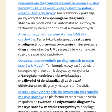
Opanowanie diagramów stanów za pomocą Visual
Paradigm AI: Przewodnik dla systemów poboru
opłat automatycznych
: Ten przewodnik pokazuje,
jak wykorzystać
AI wspomagane diagramy
stanów
do modelowania i automatyzacji złożonych
zachowań systemu poboru opłat automatycznych.
AI wspomagane diagramy stanów UML dla
czatbotów
: Ten artykuł bada sposoby
sztucznej
inteligencji poprawiają tworzenie i interpretację
diagramów stanów UML
szczególnie w kontekście
rozwoju systemów czatbotów.
Ostateczny przewodnik po diagramach maszyn
stanów UML z AI
: Ten kompleksowy zasób zawiera
szczegółowy przewodnik dotyczący korzystania
z
Narzędzia modelowania zwiększające
możliwości AI do wizualizacji zachowań
obiektów
przez diagramy maszyn stanów UML.
Interaktywny narzędzie do tworzenia diagramów
maszyn stanów
: Ta platforma internetowa pozwala
zespołom na
tworzenie i edytowanie diagramów
maszyn stanów w czasie rzeczywistym
z obsługą
generatywnej AI w celu szybszych procesów inżynierii