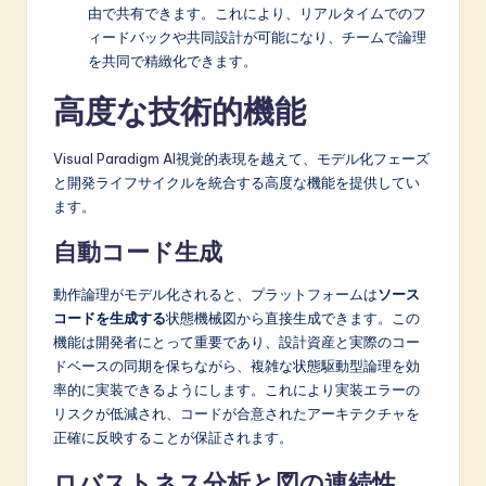
由で共有できます。これにより、リアルタイムでのフ
ィードバックや共同設計が可能になり、チームで論理
を共同で精緻化できます。
高度な技術的機能
Visual Paradigm AI
視覚的表現を越えて、モデル化フェーズ
と開発ライフサイクルを統合する高度な機能を提供してい
ます。
自動コード生成
動作論理がモデル化されると、プラットフォームは
ソース
コードを生成する
状態機械図から直接生成できます。この
機能は開発者にとって重要であり、設計資産と実際のコー
ドベースの同期を保ちながら、複雑な状態駆動型論理を効
率的に実装できるようにします。これにより実装エラーの
リスクが低減され、コードが合意されたアーキテクチャを
正確に反映することが保証されます。
ロバストネス分析と図の連続性