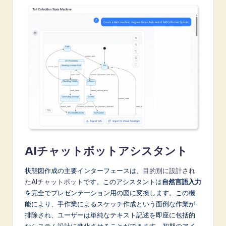
n
o
v
a
ti
o
n
AIチャットボットアシスタント
状態図作成の主要インターフェースは、
目的別に設計され
たAIチャットボット
です。このアシスタントは
自然言語入力
を完全でプレゼンテーション用の図に変換します。この機
能により、手作業によるスケッチ作成という面倒な作業が
排除され、ユーザーは単純なテキスト記述を即座に包括的
なシステム設計に進化させることができます。初期のアイ