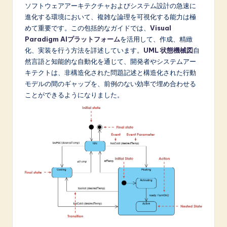
p
ソフトウェアアーキテクチャおよびシステム設計の急速に
進化する環境において、複雑な論理を可視化する能力は極
a
めて重要です。この包括的なガイドでは、
Visual
n
Paradigm AIプラットフォーム
を活用して、作成、精緻
化、実装を行う方法を詳述しています。
UML
状態機械図
自
e
然言語と知能的な自動化を通じて、開発者やシステムアー
s
キテクトは、非構造化された問題記述と構造化された行動
モデルの間のギャップを、前例のない効率で埋め合わせる
e
ことができるようになりました。
-
L
a
t
e
s
t
in