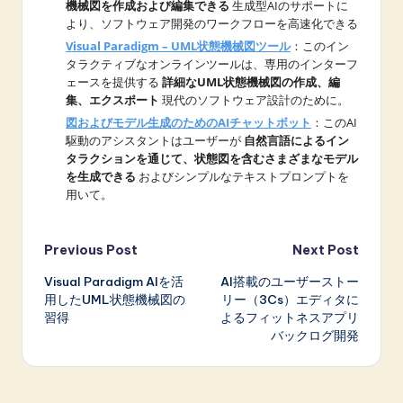
機械図を作成および編集できる
生成型AIのサポートに
より、ソフトウェア開発のワークフローを高速化できる
Visual Paradigm – UML状態機械図ツール
：このイン
タラクティブなオンラインツールは、専用のインターフ
ェースを提供する
詳細なUML状態機械図の作成、編
集、エクスポート
現代のソフトウェア設計のために。
図およびモデル生成のためのAIチャットボット
：このAI
駆動のアシスタントはユーザーが
自然言語によるイン
タラクションを通じて、状態図を含むさまざまなモデル
を生成できる
およびシンプルなテキストプロンプトを
用いて。
Post
Previous Post
Next Post
Visual Paradigm AIを活
AI搭載のユーザーストー
navigation
用したUML状態機械図の
リー（3Cs）エディタに
習得
よるフィットネスアプリ
バックログ開発