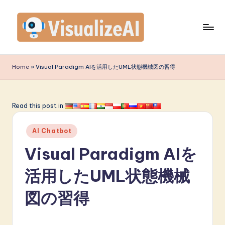
Skip
to
content
V
is
Home
»
Visual Paradigm AIを活用したUML状態機械図の習得
u
a
Read this post in:
li
Posted
z
AI Chatbot
in
e
Visual Paradigm AIを
A
活用したUML状態機械
I
図の習得
J
a