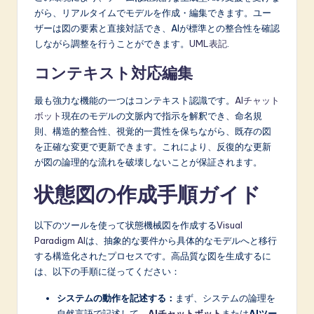
がら、リアルタイムでモデルを作成・編集できます。ユー
ザーは図の要素と直接対話でき、AIが標準との整合性を確認
しながら調整を行うことができます。
UML表記
.
コンテキスト対応編集
最も強力な機能の一つはコンテキスト認識です。
AIチャット
ボット
現在のモデルの文脈内で指示を解釈でき、命名規
則、構造的整合性、視覚的一貫性を保ちながら、既存の図
を正確な変更で更新できます。これにより、反復的な更新
が図の論理的な流れを破壊しないことが保証されます。
状態図の作成手順ガイド
以下のツールを使って状態機械図を作成する
Visual
Paradigm AI
は、抽象的な要件から具体的なモデルへと移行
する構造化されたプロセスです。高品質な図を生成するに
は、以下の手順に従ってください：
システムの動作を記述する：
まず、システムの論理を
自然言語で記述して、
AIチャットボット
または
AIツー