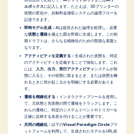
ルボックス
に記入します。たとえば、3Dプリンターの
状態の変化や、自動料金徴収システムの論理フローを
記述できます。
即時モデル生成：
AIは提供された論理を処理し、必要
な
状態と遷移
を備えた図を即座に生成します。この初
期ドラフトは、さらなる精緻化のための堅固な基盤と
なります。
アクティビティを定義する：
生成された状態を、特定
のアクティビティを定義することで強化します。これ
には、
入力、出力、実行アクティビティ
システムが状
態に入ると、その状態に留まるとき、または状態を離
れるときに何が起こるかを明確にする必要がありま
す。
遷移を精緻化する：
インタラクティブツールを使用し
て、元状態と先状態の間で遷移をドラッグします。こ
れらの遷移に、特定のシステムイベントやトリガーを
正確に反映する名前を付けることが重要です。
共同の精緻化：
以下の
Visual Paradigm Circle
プラ
ットフォームを利用して、生成されたモデルをURL経