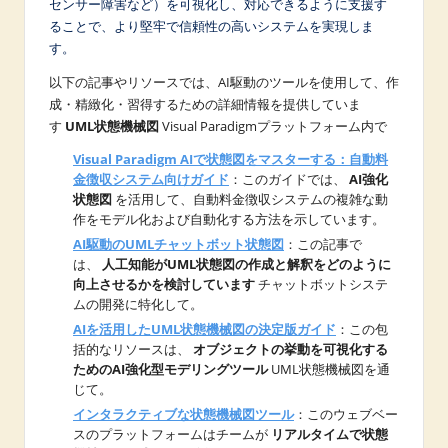
センサー障害など）を可視化し、対応できるように支援す
ることで、より堅牢で信頼性の高いシステムを実現しま
す。
以下の記事やリソースでは、AI駆動のツールを使用して、作
成・精緻化・習得するための詳細情報を提供していま
す
UML状態機械図
Visual Paradigmプラットフォーム内で
Visual Paradigm AIで状態図をマスターする：自動料
金徴収システム向けガイド
：このガイドでは、
AI強化
状態図
を活用して、自動料金徴収システムの複雑な動
作をモデル化および自動化する方法を示しています。
AI駆動のUMLチャットボット状態図
：この記事で
は、
人工知能がUML状態図の作成と解釈をどのように
向上させるかを検討しています
チャットボットシステ
ムの開発に特化して。
AIを活用したUML状態機械図の決定版ガイド
：この包
括的なリソースは、
オブジェクトの挙動を可視化する
ためのAI強化型モデリングツール
UML状態機械図を通
じて。
インタラクティブな状態機械図ツール
：このウェブベー
スのプラットフォームはチームが
リアルタイムで状態