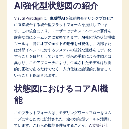
AI強化型状態図の紹介
A
I
Visual Paradigm
は、
生成型AI
を視覚的モデリングプロセス
に直接統合する統合型プラットフォームを提供していま
&
す。この統合により、ユーザーはテキストベースの要件を
S
厳密な図にシームレスに変換できます。AI強化型の状態機械
ツールは、特に
オブジェクトの動作
を可視化し、内部また
o
は外部イベントに対するシステムの複雑な遷移をモデル化
f
することを目的としています。従来の手動による作図とは
異なり、このアプローチにより、生成されたモデルは視覚
t
的に正確であるだけでなく、入力仕様と論理的に整合して
w
いることも保証されます。
a
状態図におけるコアAI機
r
能
e
I
このプラットフォームは、モデリングワークフローをスム
ーズにするために設計された一連の知能型ツールを活用し
n
ています。これらの機能を理解することが、
AI支援設計
.