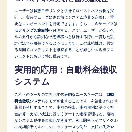
ユーザーは状態モデリングと併せてロバストネス分析を実
行し、実装フェーズに進む前にシステム境界を定義し、重
要なコンポーネントを特定できます。さらに、AIサービスは
モデリングの連続性
を確保することで、ユーザーが高レベ
ルの要件から詳細な状態遷移へと移行する際に一貫した設
計の流れを維持できるようにします。この連続性は、異な
る図間でコンテキストを維持することが難しい大規模プロ
ジェクトにおいて特に重要です。
実用的応用：自動料金徴収
システム
これらのツールの力を示す代表的なユースケースは、
自動
料金徴収システム
をモデル化することです。AI強化された
状
態図
を使用することで、車両の検出、車両種別に基づく料
金計算、支払い状況に基づくゲートの遷移管理など、複雑
なシステム動作を自動化できます。AIは開発ライフサイクル
の初期段階ですべてのエッジケースや例外（支払い失敗や