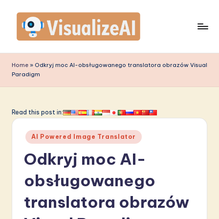
Skip
to
content
V
is
Home
»
Odkryj moc AI-obsługowanego translatora obrazów Visual
Paradigm
u
a
li
Read this post in:
z
Posted
AI Powered Image Translator
e
in
Odkryj moc AI-
A
I
obsługowanego
P
translatora obrazów
o