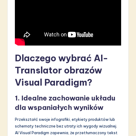
S
o
f
t
w
Dlaczego wybrać AI-
a
r
Translator obrazów
e
Visual Paradigm?
I
1. Idealne zachowanie układu
n
dla wspaniałych wyników
n
o
Przekształć swoje infografiki, etykiety produktów lub
schematy techniczne bez utraty ich wygody wizualnej.
v
AI Visual Paradigm zapewnia, że przetłumaczony tekst