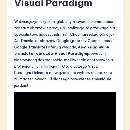
Visual Paradigm
li
s
h
W dzisiejszym szybkim, globalnym świecie tłumaczenie
tekstu z obrazów z precyzją i stylizacją to przewaga dla
-
specjalistów, nauczycieli i firm. Choć narzędzia takie jak
L
AI-Translator obrazów Google (poprzez Google Lens i
Google Translate) oferują wygody,
AI-obsługiwany
a
translator obrazów Visual Paradigm
prowadzi z
t
niezrównaną dokładnością, możliwością dostosowania i
profesjonalnymi funkcjami. Oto dlaczego Visual
e
Paradigm Online to rozwiązanie do wyboru dla potrzeb
s
tłumaczeniowych – i dlaczego powinieneś zmienić się
już dziś!
t
in
A
I
&