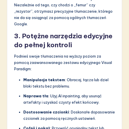
Niezależnie od tego, czy chodzi o „femur” czy
„rezystor”, otrzymasz precyzyjne tłumaczenie, którego
nie da się osiągnąć za pomocą ogólnych tłumaczeń
Google.
3. Potężne narzędzia edycyjne
do pełnej kontroli
Podnieś swoje tłumaczenia na wyższy poziom za
pomocą zaawansowanego zestawu edycyjnego Visual
Paradigm:
Manipulacja tekstem
: Obracaj, łącza lub dziel
bloki tekstu bez problemu.
Naprawa tła
: Użyj AI inpainting, aby usunąć
artefakty i uzyskać czysty efekt końcowy.
Dostosowanie czcionki
: Doskonałe dopasowanie
czcionek za pomocą ręcznych ustawień.
Cofnij i pokaż
: Przywróć oryginalny tekst lub