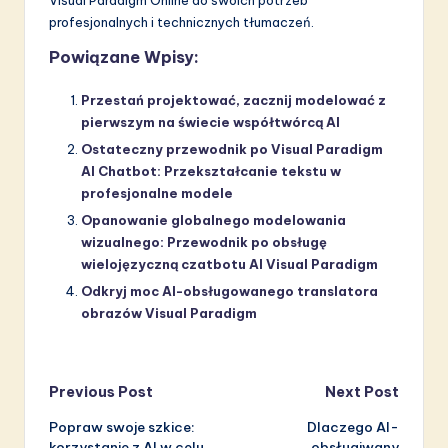
profesjonalnych i technicznych tłumaczeń.
Powiązane Wpisy:
Przestań projektować, zacznij modelować z
pierwszym na świecie współtwórcą AI
Ostateczny przewodnik po Visual Paradigm
AI Chatbot: Przekształcanie tekstu w
profesjonalne modele
Opanowanie globalnego modelowania
wizualnego: Przewodnik po obsługę
wielojęzyczną czatbotu AI Visual Paradigm
Odkryj moc AI-obsługowanego translatora
obrazów Visual Paradigm
Post
Previous Post
Next Post
Popraw swoje szkice:
Dlaczego AI-
navigation
korzystanie z AI w celu
obsługiwany