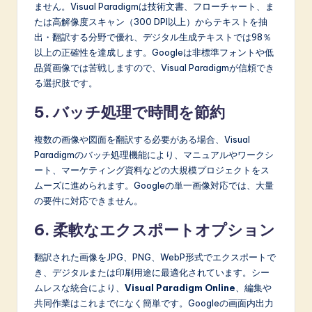
ません。Visual Paradigmは技術文書、フローチャート、ま
たは高解像度スキャン（300 DPI以上）からテキストを抽
出・翻訳する分野で優れ、デジタル生成テキストでは98％
以上の正確性を達成します。Googleは非標準フォントや低
品質画像では苦戦しますので、Visual Paradigmが信頼でき
る選択肢です。
5. バッチ処理で時間を節約
複数の画像や図面を翻訳する必要がある場合、Visual
Paradigmのバッチ処理機能により、マニュアルやワークシ
ート、マーケティング資料などの大規模プロジェクトをス
ムーズに進められます。Googleの単一画像対応では、大量
の要件に対応できません。
6. 柔軟なエクスポートオプション
翻訳された画像をJPG、PNG、WebP形式でエクスポートで
き、デジタルまたは印刷用途に最適化されています。シー
ムレスな統合により、
Visual Paradigm Online
、編集や
共同作業はこれまでになく簡単です。Googleの画面内出力