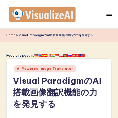
Skip
to
content
V
is
Home
»
Visual ParadigmのAI搭載画像翻訳機能の力を発見する
u
a
Read this post in:
li
Posted
z
AI Powered Image Translator
in
e
Visual ParadigmのAI
A
搭載画像翻訳機能の力
I
を発見する
J
a