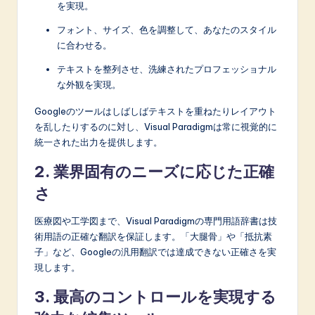
n
を実現。
o
フォント、サイズ、色を調整して、あなたのスタイル
に合わせる。
v
テキストを整列させ、洗練されたプロフェッショナル
a
な外観を実現。
ti
Googleのツールはしばしばテキストを重ねたりレイアウト
o
を乱したりするのに対し、Visual Paradigmは常に視覚的に
n
統一された出力を提供します。
2. 業界固有のニーズに応じた正確
さ
医療図や工学図まで、Visual Paradigmの専門用語辞書は技
術用語の正確な翻訳を保証します。「大腿骨」や「抵抗素
子」など、Googleの汎用翻訳では達成できない正確さを実
現します。
3. 最高のコントロールを実現する