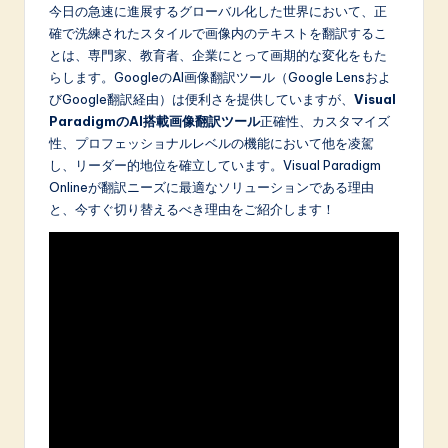
p
今日の急速に進展するグローバル化した世界において、正
確で洗練されたスタイルで画像内のテキストを翻訳するこ
a
とは、専門家、教育者、企業にとって画期的な変化をもた
n
らします。GoogleのAI画像翻訳ツール（Google Lensおよ
びGoogle翻訳経由）は便利さを提供していますが、
Visual
e
ParadigmのAI搭載画像翻訳ツール
正確性、カスタマイズ
s
性、プロフェッショナルレベルの機能において他を凌駕
し、リーダー的地位を確立しています。Visual Paradigm
e
Onlineが翻訳ニーズに最適なソリューションである理由
-
と、今すぐ切り替えるべき理由をご紹介します！
L
a
t
e
s
t
in