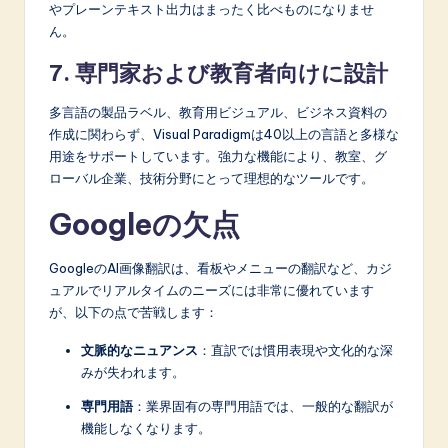
やプレーンテキスト出力はまったく比べものになりませ
ん。
7. 専門家および教育者向けに設計
多言語の製品ラベル、教育用ビジュアル、ビジネス資料の
作成に関わらず、Visual Paradigmは40以上の言語と多様な
用途をサポートしています。強力な機能により、教室、グ
ローバル企業、技術分野にとって理想的なツールです。
Googleの欠点
GoogleのAI画像翻訳は、看板やメニューの翻訳など、カジ
ュアルでリアルタイムのニーズには非常に優れています
が、以下の点で苦戦します：
文脈的なニュアンス
：直訳では慣用表現や文化的な深
みが失われます。
専門用語
：業界固有の専門用語では、一般的な翻訳が
機能しなくなります。