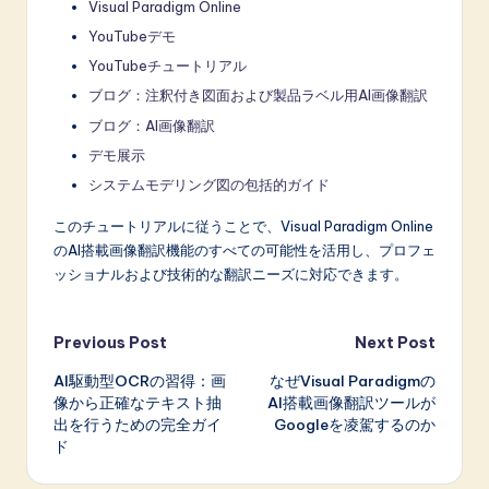
Visual Paradigm Online
YouTubeデモ
YouTubeチュートリアル
ブログ：注釈付き図面および製品ラベル用AI画像翻訳
ブログ：AI画像翻訳
デモ展示
システムモデリング図の包括的ガイド
このチュートリアルに従うことで、Visual Paradigm Online
のAI搭載画像翻訳機能のすべての可能性を活用し、プロフェ
ッショナルおよび技術的な翻訳ニーズに対応できます。
Post
Previous Post
Next Post
AI駆動型OCRの習得：画
なぜVisual Paradigmの
navigation
像から正確なテキスト抽
AI搭載画像翻訳ツールが
出を行うための完全ガイ
Googleを凌駕するのか
ド