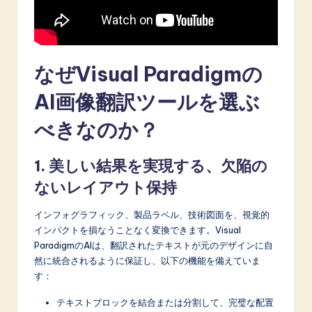
A
I
&
なぜVisual Paradigmの
S
AI画像翻訳ツールを選ぶ
o
べきなのか？
f
t
1. 美しい結果を実現する、欠陥の
w
ないレイアウト保持
a
インフォグラフィック、製品ラベル、技術図面を、視覚的
r
インパクトを損なうことなく変換できます。Visual
e
ParadigmのAIは、翻訳されたテキストが元のデザインに自
然に統合されるように保証し、以下の機能を備えていま
I
す：
n
テキストブロックを結合または分割して、完璧な配置