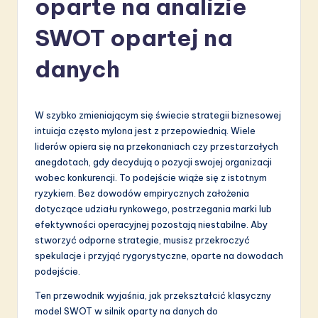
oparte na analizie
li
s
SWOT opartej na
h
danych
-
L
W szybko zmieniającym się świecie strategii biznesowej
a
intuicja często mylona jest z przepowiednią. Wiele
t
liderów opiera się na przekonaniach czy przestarzałych
anegdotach, gdy decydują o pozycji swojej organizacji
e
wobec konkurencji. To podejście wiąże się z istotnym
s
ryzykiem. Bez dowodów empirycznych założenia
dotyczące udziału rynkowego, postrzegania marki lub
t
efektywności operacyjnej pozostają niestabilne. Aby
in
stworzyć odporne strategie, musisz przekroczyć
spekulacje i przyjąć rygorystyczne, oparte na dowodach
A
podejście.
I
Ten przewodnik wyjaśnia, jak przekształcić klasyczny
&
model SWOT w silnik oparty na danych do