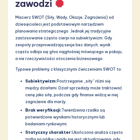
zawodzi
a
ti
Macierz SWOT (Siły, Wady, Okazje, Zagrożenia) od
o
dziesięcioleci jest podstawowym narzędziem
planowania strategicznego. Jednak jej tradycyjne
n
zastosowanie często cierpi na subiektywizm. Gdy
zespoły przeprowadzają sesje bez danych, wynik
często odbija się głos najgłośniej mówiącego w pokoju,
a nie rzeczywistości otoczenia biznesowego.
Typowe problemy z klasycznymi ćwiczeniami SWOT to:
Subiektywizm:
Postrzeganie „siły” różni się
między działami. Dział sprzedaży może traktować
cenę jako siłę, podczas gdy finanse widzą w niej
zagrożenie dla marży.
Brak weryfikacji:
Twierdzenia rzadko są
potwierdzone wynikami historycznymi lub
badaniami rynkowymi.
Statyczny charakter:
Ukończona analiza często
trafia na półkę i nigdy nie jest aktualizowana, gdy