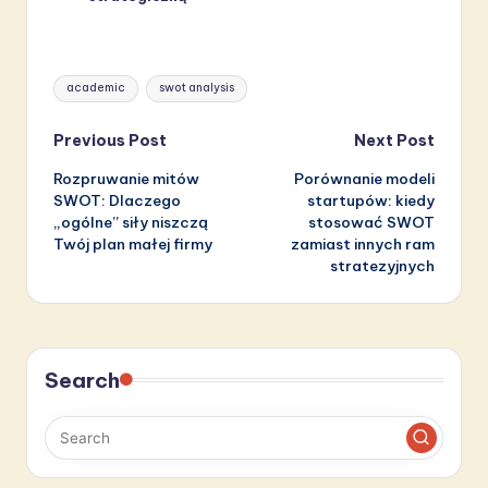
Tags:
academic
swot analysis
Post
Previous Post
Next Post
Rozpruwanie mitów
Porównanie modeli
navigation
SWOT: Dlaczego
startupów: kiedy
„ogólne” siły niszczą
stosować SWOT
Twój plan małej firmy
zamiast innych ram
stratezyjnych
Search