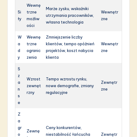
Wewnę
Marże zysku, wskaźniki
Si
trzne
Wewnętr
utrzymania pracowników,
ły
możliw
zne
własna technologia
ości
W
Wewnę
Zmniejszenie liczby
a
trzne
klientów, tempo opóźnień
Wewnętr
d
ogranic
projektów, koszt nabycia
zne
y
zenia
klienta
S
z
Wzrost
Tempo wzrostu rynku,
a
Zewnętr
zewnęt
nowe demografie, zmiany
n
zne
rzny
regulacyjne
s
e
Z
a
gr
Ceny konkurentów,
Zewnę
o
niestabilność łańcucha
Zewnętr