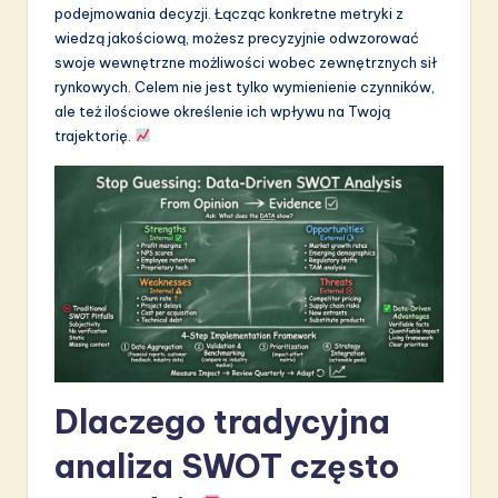
podejmowania decyzji. Łącząc konkretne metryki z
S
wiedzą jakościową, możesz precyzyjnie odwzorować
o
swoje wewnętrzne możliwości wobec zewnętrznych sił
rynkowych. Celem nie jest tylko wymienienie czynników,
f
ale też ilościowe określenie ich wpływu na Twoją
t
trajektorię.
w
a
r
e
I
n
n
Dlaczego tradycyjna
o
analiza SWOT często
v