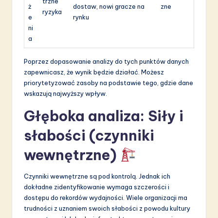
trzne
ż
dostaw, nowi gracze na
zne
ryzyka
e
rynku
ni
a
Poprzez dopasowanie analizy do tych punktów danych
zapewnicasz, że wynik będzie działać. Możesz
priorytetyzować zasoby na podstawie tego, gdzie dane
wskazują najwyższy wpływ.
Głęboka analiza: Siły i
słabości (czynniki
wewnętrzne)
Czynniki wewnętrzne są pod kontrolą. Jednak ich
dokładne zidentyfikowanie wymaga szczerości i
dostępu do rekordów wydajności. Wiele organizacji ma
trudności z uznaniem swoich słabości z powodu kultury