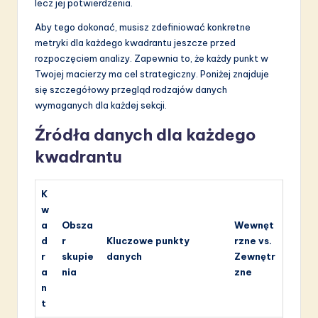
lecz jej potwierdzenia.
Aby tego dokonać, musisz zdefiniować konkretne
metryki dla każdego kwadrantu jeszcze przed
rozpoczęciem analizy. Zapewnia to, że każdy punkt w
Twojej macierzy ma cel strategiczny. Poniżej znajduje
się szczegółowy przegląd rodzajów danych
wymaganych dla każdej sekcji.
Źródła danych dla każdego
kwadrantu
K
w
a
Obsza
Wewnęt
d
r
Kluczowe punkty
rzne vs.
r
skupie
danych
Zewnętr
a
nia
zne
n
t