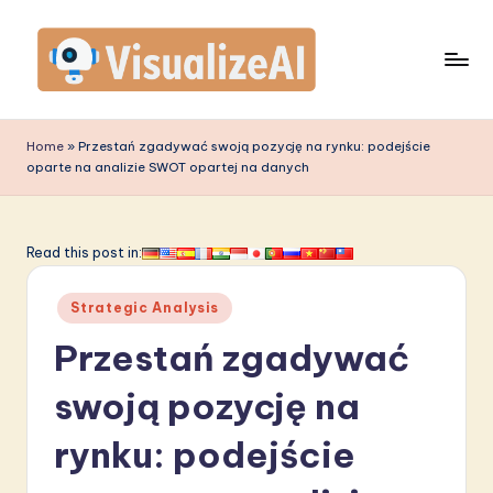
Skip
to
content
V
is
Home
»
Przestań zgadywać swoją pozycję na rynku: podejście
oparte na analizie SWOT opartej na danych
u
a
li
Read this post in:
z
Posted
Strategic Analysis
e
in
Przestań zgadywać
A
I
swoją pozycję na
P
rynku: podejście
o