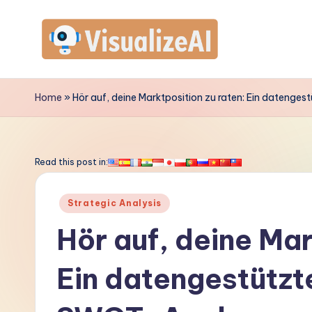
Skip
to
V
content
is
Home
»
Hör auf, deine Marktposition zu raten: Ein datenge
u
a
Read this post in:
li
Posted
Strategic Analysis
z
in
Hör auf, deine Mar
e
Ein datengestützte
A
I