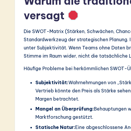
Warum die traditio
a
versagt
r
e
Die SWOT-Matrix (Stärken, Schwächen, Chancen,
Standardwerkzeug der strategischen Planung. I
In
unter Subjektivität. Wenn Teams ohne Daten bra
n
Stimme im Raum wider, nicht die tatsächliche
o
Häufige Probleme bei herkömmlichen SWOT-Üb
v
Subjektivität:
Wahrnehmungen von „Stärke
a
Vertrieb könnte den Preis als Stärke sehen,
Margen betrachtet.
ti
Mangel an Überprüfung:
Behauptungen we
o
Marktforschung gestützt.
n
Statische Natur:
Eine abgeschlossene Ana