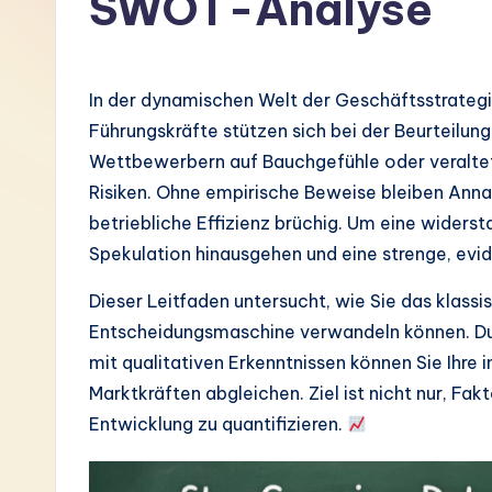
SWOT-Analyse
G
e
In der dynamischen Welt der Geschäftsstrategie 
r
Führungskräfte stützen sich bei der Beurteilun
Wettbewerbern auf Bauchgefühle oder veraltet
m
Risiken. Ohne empirische Beweise bleiben An
a
betriebliche Effizienz brüchig. Um eine widers
Spekulation hinausgehen und eine strenge, ev
n
Dieser Leitfaden untersucht, wie Sie das klas
-
Entscheidungsmaschine verwandeln können. Du
L
mit qualitativen Erkenntnissen können Sie Ihre
Marktkräften abgleichen. Ziel ist nicht nur, Fakt
a
Entwicklung zu quantifizieren.
t