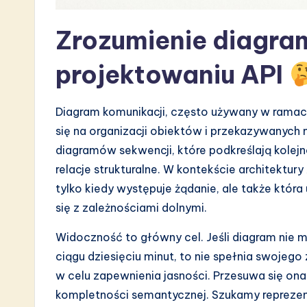
a
Zrozumienie diagra
r
projektowaniu API
e
I
Diagram komunikacji, często używany w rama
n
się na organizacji obiektów i przekazywanych
diagramów sekwencji, które podkreślają kolej
n
relacje strukturalne. W kontekście architektury
o
tylko kiedy występuje żądanie, ale także któr
się z zależnościami dolnymi.
v
Widoczność to główny cel. Jeśli diagram nie 
a
ciągu dziesięciu minut, to nie spełnia swojego
ti
w celu zapewnienia jasności. Przesuwa się ona
kompletności semantycznej. Szukamy repreze
o