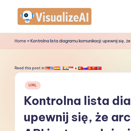
Skip
to
V
content
is
Home
»
Kontrolna lista diagramu komunikacji: upewnij się, ż
u
a
Read this post in:
li
Posted
UML
z
in
Kontrolna lista di
e
upewnij się, że ar
A
I