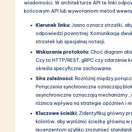
wiadomości. W architekturze API te linki od
końcowym API lub wywołaniom metod wewnę
Kierunek linku:
Jasno oznacz strzałki, a
odpowiedzi powrotnej. Komunikację dwu
strzałek lub specjalnej notacji.
Wskazanie protokołu:
Choć diagram abs
Czy to HTTP/REST, gRPC czy zdarzenie kol
określa specyficzne zachowanie.
Siła zależności:
Rozróżnij między połącz
Połączenia synchroniczne oznaczają blo
asynchroniczne oznaczają mechanizmy „w
różnica wpływa na strategie opóźnień i 
Kluczowe ścieżki:
Zidentyfikuj główny prz
kolorów, aby wyróżnić ścieżkę główną w
recenzentom szybko zrozumieć standard