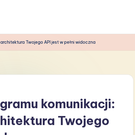
e architektura Twojego API jest w pełni widoczna
agramu komunikacji:
chitektura Twojego