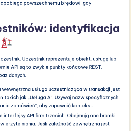
 zapobiega powszechnemu błędowi, gdy
stników: identyfikacja
a
zestnik. Uczestnik reprezentuje obiekt, usługę lub
stemie API są to zwykle punkty końcowe REST,
baz danych.
a wewnętrzna usługa uczestnicząca w transakcji jest
ń takich jak „Usługa A”. Używaj nazw specyficznych
zania zamówień”, aby zapewnić kontekst.
 interfejsy API firm trzecich. Obejmują one bramki
wierzytelniania. Jeśli zależność zewnętrzna jest