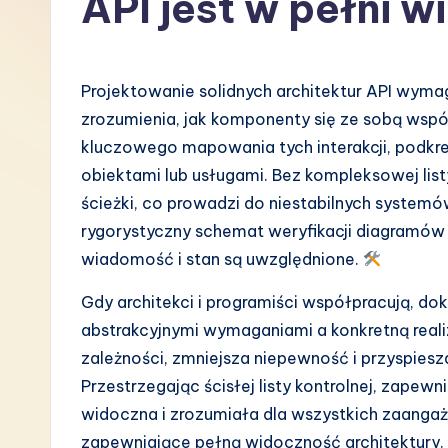
API jest w pełni 
P
o
Projektowanie solidnych architektur API wymag
li
zrozumienia, jak komponenty się ze sobą współ
kluczowego mapowania tych interakcji, podkre
s
obiektami lub usługami. Bez kompleksowej lis
h
ścieżki, co prowadzi do niestabilnych system
rygorystyczny schemat weryfikacji diagramów 
-
wiadomość i stan są uwzględnione.
L
Gdy architekci i programiści współpracują, 
a
abstrakcyjnymi wymaganiami a konkretną real
zależności, zmniejsza niepewność i przyspie
t
Przestrzegając ścisłej listy kontrolnej, zapewnis
e
widoczna i zrozumiała dla wszystkich zaanga
zapewniające pełną widoczność architektury.