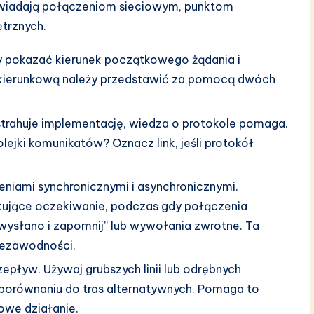
powiadają połączeniom sieciowym, punktom
trznych.
by pokazać kierunek początkowego żądania i
kierunkową należy przedstawić za pomocą dwóch
trahuje implementację, wiedza o protokole pomaga.
ejki komunikatów? Oznacz link, jeśli protokół
eniami synchronicznymi i asynchronicznymi.
kujące oczekiwanie, podczas gdy połączenia
ysłano i zapomnij” lub wywołania zwrotne. Ta
niezawodności.
epływ. Używaj grubszych linii lub odrębnych
 porównaniu do tras alternatywnych. Pomaga to
owe działanie.