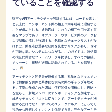
ていることを確認する
p
a
n
堅牢なAPIアーキテクチャを設計するには、コードを書くこ
と以上に、コンポーネント間の相互作用を明確に理解する
e
ことが求められる。通信図は、これらの相互作用を示す重
s
要なマップであり、オブジェクトやサービス間のデータお
よび制御の流れを強調する。包括的なチェックリストがな
e
ければ、開発者は重要な経路を見逃すリスクがあり、保守
-
が困難な脆いシステムにつながる。このガイドは、通信図
の検証に厳密なフレームワークを提供し、すべての接続、
L
メッセージ、状態が適切に記録されていることを保証す
a
る。
t
アーキテクトと開発者が協働する際、視覚的なドキュメン
トは抽象的な要件と具体的な実装の間のギャップを埋め
e
る。丁寧に作成された図は、依存関係を明確にし、曖昧さ
s
を減らし、新規メンバーのオンボーディングを加速する。
厳格なチェックリストに従うことで、アーキテクチャが機
t
能するだけでなく、すべてのステークホルダーにとって可
in
視的かつ理解しやすいことを保証できる。完全なアーキテ