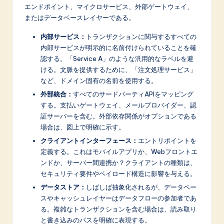
エンドポイント、マイクロサービス、外部ゲートウェイ、
またはデータベースレイヤーである。
内部サービス：
トランザクションに関与するすべての
内部サービスが明示的に名前付けられていることを確
認する。「Service A」のような汎用的なラベルを避
ける。文脈を提供するために、「注文処理サービス」
など、ドメイン固有の名前を使用する。
外部統合：
すべてのサードパーティAPIをマッピング
する。支払いゲートウェイ、メールプロバイダー、認
証サーバーを含む。外部依存関係がオプションである
場合は、図上で明確に示す。
クライアントインターフェース：
エントリポイントを
定義する。これはモバイルアプリか、Webフロントエ
ンドか、サーバー間連携か？クライアントの種類は、
セキュリティ要件やペイロード構造に影響を与える。
データストア：
しばしば抽象化されるが、データベー
スやキャッシュレイヤーはデータフローの参加者であ
る。複雑なトランザクションを含む場合は、読み取り
と書き込みのパスを明確に表現する。