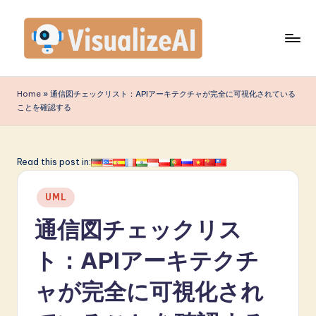
Skip
to
content
V
is
Home
»
通信図チェックリスト：APIアーキテクチャが完全に可視化されている
ことを確認する
u
a
li
Read this post in:
z
Posted
UML
e
in
通信図チェックリス
A
I
ト：APIアーキテクチ
J
ャが完全に可視化され
a