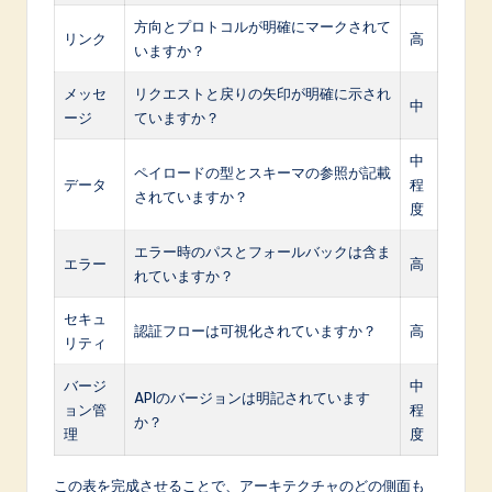
方向とプロトコルが明確にマークされて
リンク
高
いますか？
メッセ
リクエストと戻りの矢印が明確に示され
中
ージ
ていますか？
中
ペイロードの型とスキーマの参照が記載
データ
程
されていますか？
度
エラー時のパスとフォールバックは含ま
エラー
高
れていますか？
セキュ
認証フローは可視化されていますか？
高
リティ
バージ
中
APIのバージョンは明記されています
ョン管
程
か？
理
度
この表を完成させることで、アーキテクチャのどの側面も