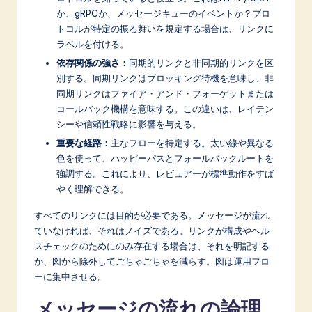
か、gRPCか、メッセージキューのイベントか？プロ
トコルが特定の振る舞いを規定する場合は、リンクに
ラベルを付ける。
依存関係の強さ：
同期的リンクと非同期的リンクを区
別する。同期リンクはブロッキング待機を意味し、非
同期リンクはファイア・アンド・フォーゲットまたは
コールバック機構を意味する。この違いは、レイテン
シーや信頼性戦略に影響を与える。
重要な経路：
主なフローを特定する。太い線や異なる
色を使って、ハッピーパスとフォールバックルートを
強調する。これにより、レビュアーが標準動作をすば
やく理解できる。
すべてのリンクには目的が必要である。メッセージが流れ
ていなければ、それはノイズである。リンクが構成やヘル
スチェックのためにのみ存在する場合は、それを明記する
か、図から除外してごちゃごちゃを減らす。図は運用フロ
ーに集中させる。
メッセージの流れの論理