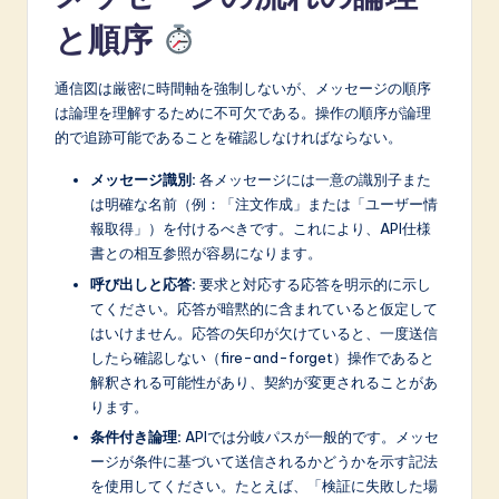
と順序
通信図は厳密に時間軸を強制しないが、メッセージの順序
は論理を理解するために不可欠である。操作の順序が論理
的で追跡可能であることを確認しなければならない。
メッセージ識別:
各メッセージには一意の識別子また
は明確な名前（例：「注文作成」または「ユーザー情
報取得」）を付けるべきです。これにより、API仕様
書との相互参照が容易になります。
呼び出しと応答:
要求と対応する応答を明示的に示し
てください。応答が暗黙的に含まれていると仮定して
はいけません。応答の矢印が欠けていると、一度送信
したら確認しない（fire-and-forget）操作であると
解釈される可能性があり、契約が変更されることがあ
ります。
条件付き論理:
APIでは分岐パスが一般的です。メッセ
ージが条件に基づいて送信されるかどうかを示す記法
を使用してください。たとえば、「検証に失敗した場