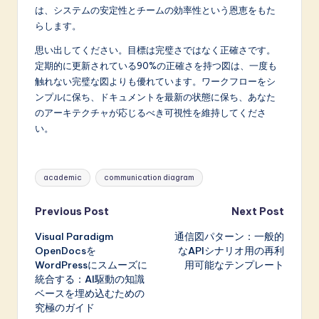
は、システムの安定性とチームの効率性という恩恵をもた
らします。
思い出してください。目標は完璧さではなく正確さです。
定期的に更新されている90%の正確さを持つ図は、一度も
触れない完璧な図よりも優れています。ワークフローをシ
ンプルに保ち、ドキュメントを最新の状態に保ち、あなた
のアーキテクチャが応じるべき可視性を維持してくださ
い。
Tags:
academic
communication diagram
Post
Previous Post
Next Post
Visual Paradigm
通信図パターン：一般的
navigation
OpenDocsを
なAPIシナリオ用の再利
WordPressにスムーズに
用可能なテンプレート
統合する：AI駆動の知識
ベースを埋め込むための
究極のガイド