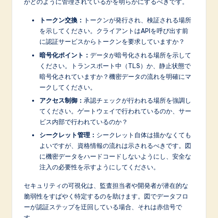
がどのように管理されているかを明らかにするべきです。
トークン交換：
トークンが発行され、検証される場所
を示してください。クライアントはAPIを呼び出す前
に認証サービスからトークンを要求していますか？
暗号化ポイント：
データが暗号化される場所を示して
ください。トランスポート中（TLS）か、静止状態で
暗号化されていますか？機密データの流れを明確にマ
ークしてください。
アクセス制御：
承認チェックが行われる場所を強調し
てください。ゲートウェイで行われているのか、サー
ビス内部で行われているのか？
シークレット管理：
シークレット自体は描かなくても
よいですが、資格情報の流れは示されるべきです。図
に機密データをハードコードしないようにし、安全な
注入の必要性を示すようにしてください。
セキュリティの可視化は、監査担当者や開発者が潜在的な
脆弱性をすばやく特定するのを助けます。図でデータフロ
ーが認証ステップを迂回している場合、それは赤信号で
す。