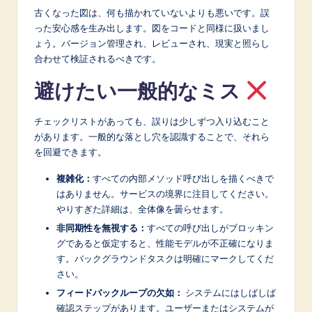
古くなった図は、何も描かれていないよりも悪いです。誤
った安心感を生み出します。図をコードと同様に扱いまし
ょう。バージョン管理され、レビューされ、現実と照らし
合わせて検証されるべきです。
避けたい一般的なミス
チェックリストがあっても、誤りは少しずつ入り込むこと
があります。一般的な落とし穴を認識することで、それら
を回避できます。
複雑化：
すべての内部メソッド呼び出しを描くべきで
はありません。サービスの境界に注目してください。
やりすぎた詳細は、全体像を曇らせます。
非同期性を無視する：
すべての呼び出しがブロッキン
グであると仮定すると、性能モデルが不正確になりま
す。バックグラウンドタスクは明確にマークしてくだ
さい。
フィードバックループの欠如：
システムにはしばしば
確認ステップがあります。ユーザーまたはシステムが