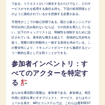
n
である。リクエストがいつ発生するかだけでなく、どのサ
o
ービスがそれを処理する責任を持ち、下流の依存関係とど
のように接続されているかを把握する必要がある。
v
可視性がここでの核心目標である。図が上級エンジニアが
a
10分以内に読み取れないならば、その目的を果たしていな
ti
い。以下のチェックリストは、明確性を強制するために設
計されている。基本的な構文を超えて、意味的な完全性を
o
扱う。実際の実行時動作と一致する表現を求めている。こ
n
の整合性により、ドキュメントがコードから逸脱するとい
う一般的な落とし穴を防ぐことができる。
参加者インベントリ：す
べてのアクターを特定す
る
あらゆる通信図の基盤は、参加者である。参加者は、相互
作用に役割を果たすオブジェクト、サービス、またはモジ
ュールを表す。APIエコシステムでは、これらは通常REST