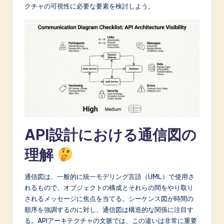
クチャの可視性に必要な要素を検討しよう。
A
I
&
S
o
f
t
w
API設計における通信図の
a
理解
r
e
通信図は、一般的に統一モデリング言語（UML）で使用さ
れるもので、オブジェクトの構成とそれらの間をやり取り
I
されるメッセージに焦点を当てる。シーケンス図が時間の
n
順序を強調するのに対し、通信図は構造的な関係に注目す
る。APIアーキテクチャの文脈では、この違いは非常に重要