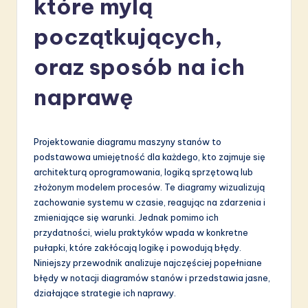
które mylą
li
s
początkujących,
h
oraz sposób na ich
-
naprawę
L
a
t
Projektowanie diagramu maszyny stanów to
podstawowa umiejętność dla każdego, kto zajmuje się
e
architekturą oprogramowania, logiką sprzętową lub
s
złożonym modelem procesów. Te diagramy wizualizują
zachowanie systemu w czasie, reagując na zdarzenia i
t
zmieniające się warunki. Jednak pomimo ich
in
przydatności, wielu praktyków wpada w konkretne
pułapki, które zakłócają logikę i powodują błędy.
A
Niniejszy przewodnik analizuje najczęściej popełniane
I
błędy w notacji diagramów stanów i przedstawia jasne,
działające strategie ich naprawy.
&