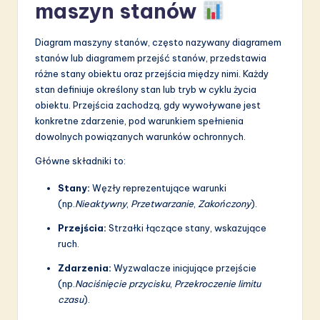
a
maszyn stanów
ti
Diagram maszyny stanów, często nazywany diagramem
o
stanów lub diagramem przejść stanów, przedstawia
n
różne stany obiektu oraz przejścia między nimi. Każdy
stan definiuje określony stan lub tryb w cyklu życia
obiektu. Przejścia zachodzą, gdy wywoływane jest
konkretne zdarzenie, pod warunkiem spełnienia
dowolnych powiązanych warunków ochronnych.
Główne składniki to:
Stany:
Węzły reprezentujące warunki
(np.
Nieaktywny
,
Przetwarzanie
,
Zakończony
).
Przejścia:
Strzałki łączące stany, wskazujące
ruch.
Zdarzenia:
Wyzwalacze inicjujące przejście
(np.
Naciśnięcie przycisku
,
Przekroczenie limitu
czasu
).