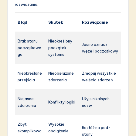
rozwiązania.
Błąd
Skutek
Rozwiązanie
Brak stanu
Nieokreślony
Jasno oznacz
początkowe
początek
węzeł początkowy
go
systemu
Nieokreślone
Nieobsłużone
Zmapuj wszystkie
przejścia
zdarzenia
wejścia zdarzeń
Niejasne
Użyj unikalnych
Konflikty logiki
zdarzenia
nazw
Zbyt
Wysokie
Rozłóż na pod-
skomplikowa
obciążenie
stany