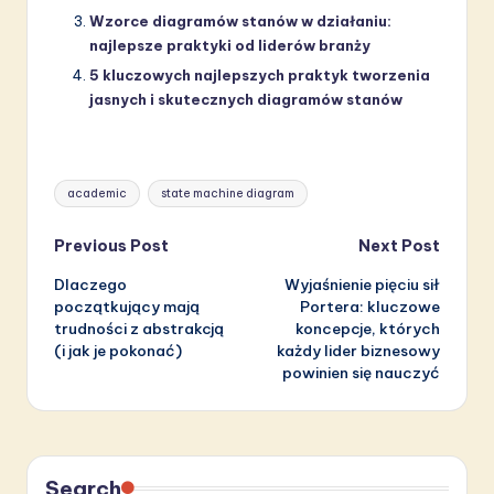
Wzorce diagramów stanów w działaniu:
najlepsze praktyki od liderów branży
5 kluczowych najlepszych praktyk tworzenia
jasnych i skutecznych diagramów stanów
Tags:
academic
state machine diagram
Post
Previous Post
Next Post
Dlaczego
Wyjaśnienie pięciu sił
navigation
początkujący mają
Portera: kluczowe
trudności z abstrakcją
koncepcje, których
(i jak je pokonać)
każdy lider biznesowy
powinien się nauczyć
Search