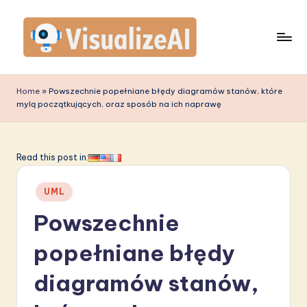
Skip
to
content
V
is
Home
»
Powszechnie popełniane błędy diagramów stanów, które
mylą początkujących, oraz sposób na ich naprawę
u
a
li
Read this post in:
z
Posted
UML
e
in
Powszechnie
A
I
popełniane błędy
P
diagramów stanów,
o