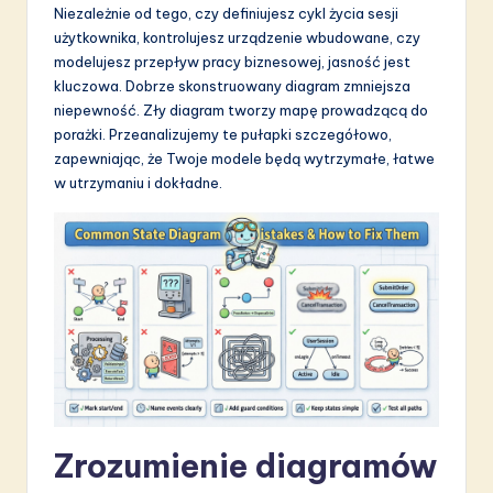
Niezależnie od tego, czy definiujesz cykl życia sesji
S
użytkownika, kontrolujesz urządzenie wbudowane, czy
o
modelujesz przepływ pracy biznesowej, jasność jest
kluczowa. Dobrze skonstruowany diagram zmniejsza
f
niepewność. Zły diagram tworzy mapę prowadzącą do
t
porażki. Przeanalizujemy te pułapki szczegółowo,
zapewniając, że Twoje modele będą wytrzymałe, łatwe
w
w utrzymaniu i dokładne.
a
r
e
I
n
n
o
Zrozumienie diagramów
v