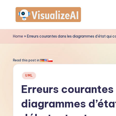
Skip
to
V
content
is
Home
»
Erreurs courantes dans les diagrammes d’état qui c
u
a
Read this post in:
li
Posted
UML
z
in
Erreurs courantes
e
diagrammes d’état
A
I