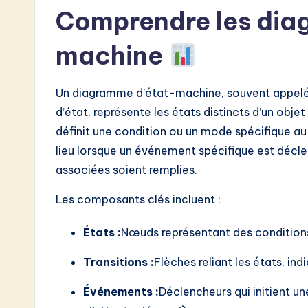
w
Comprendre les dia
a
machine
r
Un diagramme d’état-machine, souvent appelé
e
d’état, représente les états distincts d’un objet
I
définit une condition ou un mode spécifique au c
lieu lorsque un événement spécifique est décle
n
associées soient remplies.
n
Les composants clés incluent :
o
États :
Nœuds représentant des condition
v
Transitions :
Flèches reliant les états, in
a
Événements :
Déclencheurs qui initient un
ti