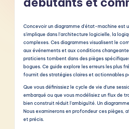
débutants et comm
F
r
Concevoir un diagramme d’état-machine est 
e
s’implique dans l’architecture logicielle, la lo
complexes. Ces diagrammes visualisent le com
n
aux événements et aux conditions changeantes.
c
praticiens tombent dans des pièges spécifiques
bogues. Ce guide explore les erreurs les plus 
h
fournit des stratégies claires et actionnables p
-
Que vous définissiez le cycle de vie d’une sessi
L
embarqué ou que vous modélisiez un flux de tra
bien construit réduit l’ambiguïté. Un diagramme
a
Nous examinerons en profondeur ces pièges, a
t
et précis.