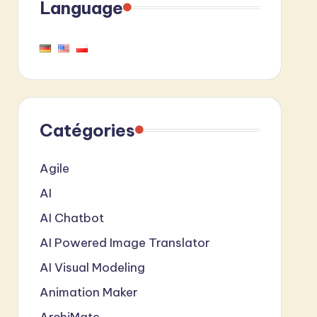
Language
Catégories
Agile
AI
AI Chatbot
AI Powered Image Translator
AI Visual Modeling
Animation Maker
ArchiMate