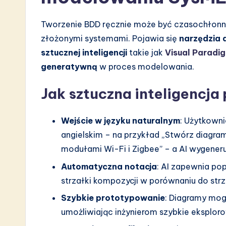
Tworzenie BDD ręcznie może być czasochłonne 
złożonymi systemami. Pojawia się
narzędzia 
sztucznej inteligencji
takie jak
Visual Paradi
generatywną
w proces modelowania.
Jak sztuczna inteligencj
Wejście w języku naturalnym
: Użytkown
angielskim – na przykład „Stwórz diagram
modułami Wi-Fi i Zigbee” – a AI wygener
Automatyczna notacja
: AI zapewnia po
strzałki kompozycji w porównaniu do strz
Szybkie prototypowanie
: Diagramy mog
umożliwiając inżynierom szybkie eksploro