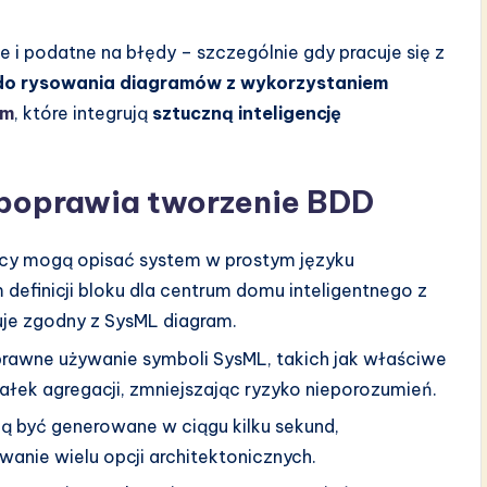
i podatne na błędy – szczególnie gdy pracuje się z
do rysowania diagramów z wykorzystaniem
gm
, które integrują
sztuczną inteligencję
a poprawia tworzenie BDD
icy mogą opisać system w prostym języku
 definicji bloku dla centrum domu inteligentnego z
uje zgodny z SysML diagram.
prawne używanie symboli SysML, takich jak właściwe
ałek agregacji, zmniejszając ryzyko nieporozumień.
ą być generowane w ciągu kilku sekund,
wanie wielu opcji architektonicznych.