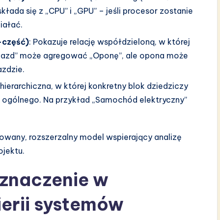
kłada się z „CPU” i „GPU” – jeśli procesor zostanie
iałać.
-część)
: Pokazuje relację współdzieloną, w której
Pojazd” może agregować „Oponę”, ale opona może
zdzie.
a hierarchiczna, w której konkretny blok dziedziczy
j ogólnego. Na przykład „Samochód elektryczny”
owany, rozszerzalny model wspierający analizę
jektu.
znaczenie w
erii systemów