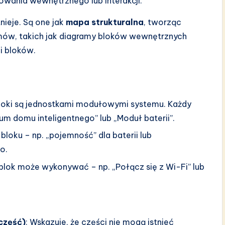
wania wewnętrznego lub interakcji.
tnieje. Są one jak
mapa strukturalna
, tworząc
mów, takich jak diagramy bloków wewnętrznych
ji bloków.
bloki są jednostkami modułowymi systemu. Każdy
um domu inteligentnego” lub „Moduł baterii”.
 bloku – np. „pojemność” dla baterii lub
o.
 blok może wykonywać – np. „Połącz się z Wi-Fi” lub
część)
: Wskazuje, że części nie mogą istnieć