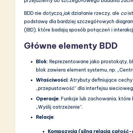
przejdziemy do szczegółowego badania zacho
a
BDD nie dotyczą
jak
działanie rzeczy, ale
co
is
r
podstawę dla bardziej szczegółowych diagra
e
(IBD), które badają sposób połączeń i interakc
I
Główne elementy BDD
n
Blok
: Reprezentowane jako prostokąty, 
n
blok zawiera element systemu, np. „Centr
o
Właściwości
: Atrybuty definiujące cechy
„przepustowość” dla interfejsu siecioweg
v
Operacje
: Funkcje lub zachowania, które
a
„Wyślij ostrzeżenie”.
ti
Relacje
:
o
Kompozycja (silna relacja całość-