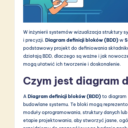
s
t
i
W inżynierii systemów wizualizacja struktury 
n
i precyzji.
Diagram definicji bloków (BDD)
w
S
A
podstawowy projekt do definiowania składnikó
działają BDD, dlaczego są ważne i jak nowocze
I
mogą ułatwić ich tworzenie i doskonalenie.
&
Czym jest diagram d
S
o
A
Diagram definicji bloków (BDD)
to diagram 
budowlane systemu. Te bloki mogą reprezentować
ft
moduły oprogramowania, struktury danych lub
w
etapie projektowania, aby stworzyć jasne, ogó