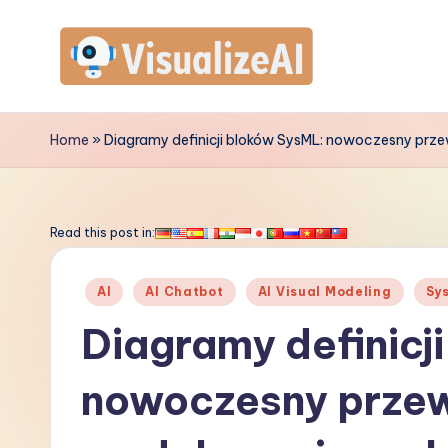
Skip
to
V
content
is
Home
»
Diagramy definicji bloków SysML: nowoczesny prz
u
a
Read this post in:
li
Posted
AI
AI Chatbot
AI Visual Modeling
Sy
z
in
Diagramy definicj
e
nowoczesny prze
A
I