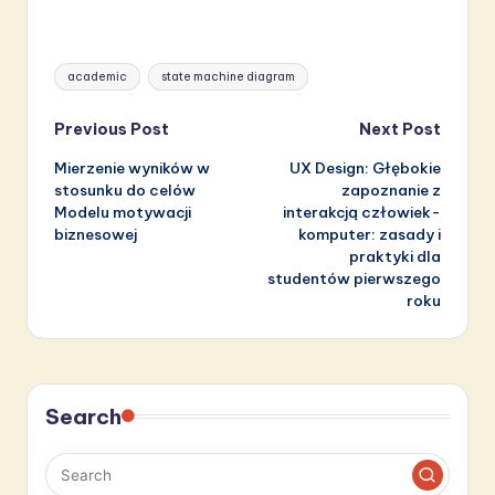
Tags:
academic
state machine diagram
Post
Previous Post
Next Post
Mierzenie wyników w
UX Design: Głębokie
navigation
stosunku do celów
zapoznanie z
Modelu motywacji
interakcją człowiek-
biznesowej
komputer: zasady i
praktyki dla
studentów pierwszego
roku
Search