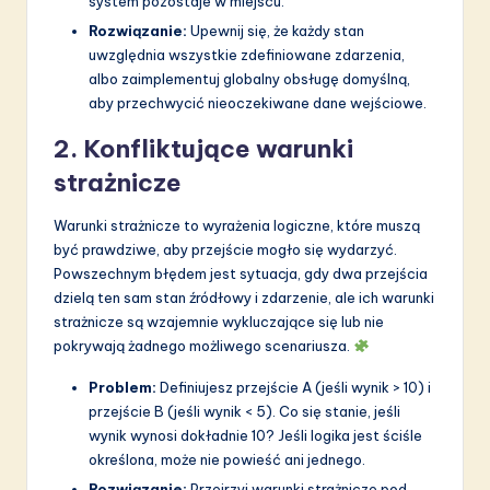
system pozostaje w miejscu.
Rozwiązanie:
Upewnij się, że każdy stan
uwzględnia wszystkie zdefiniowane zdarzenia,
albo zaimplementuj globalny obsługę domyślną,
aby przechwycić nieoczekiwane dane wejściowe.
2. Konfliktujące warunki
strażnicze
Warunki strażnicze to wyrażenia logiczne, które muszą
być prawdziwe, aby przejście mogło się wydarzyć.
Powszechnym błędem jest sytuacja, gdy dwa przejścia
dzielą ten sam stan źródłowy i zdarzenie, ale ich warunki
strażnicze są wzajemnie wykluczające się lub nie
pokrywają żadnego możliwego scenariusza.
Problem:
Definiujesz przejście A (jeśli wynik > 10) i
przejście B (jeśli wynik < 5). Co się stanie, jeśli
wynik wynosi dokładnie 10? Jeśli logika jest ściśle
określona, może nie powieść ani jednego.
Rozwiązanie:
Przejrzyj warunki strażnicze pod