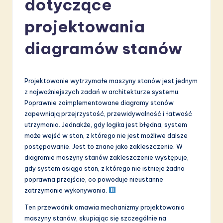
dotyczące
li
s
projektowania
h
diagramów stanów
-
L
Projektowanie wytrzymałe maszyny stanów jest jednym
a
z najważniejszych zadań w architekturze systemu.
t
Poprawnie zaimplementowane diagramy stanów
zapewniają przejrzystość, przewidywalność i łatwość
e
utrzymania. Jednakże, gdy logika jest błędna, system
s
może wejść w stan, z którego nie jest możliwe dalsze
postępowanie. Jest to znane jako zakleszczenie. W
t
diagramie maszyny stanów zakleszczenie występuje,
in
gdy system osiąga stan, z którego nie istnieje żadna
poprawna przejście, co powoduje nieustanne
A
zatrzymanie wykonywania.
I
Ten przewodnik omawia mechanizmy projektowania
&
maszyny stanów, skupiając się szczególnie na