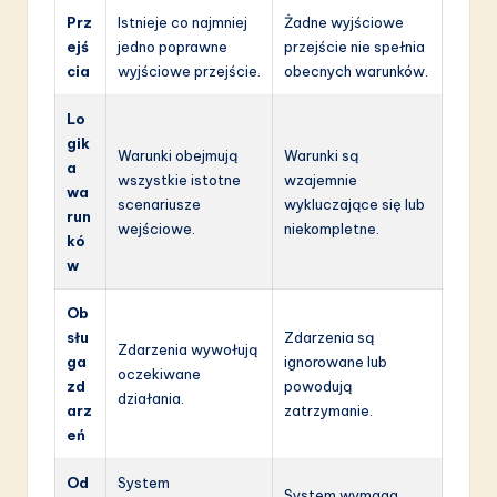
Prz
Istnieje co najmniej
Żadne wyjściowe
ejś
jedno poprawne
przejście nie spełnia
cia
wyjściowe przejście.
obecnych warunków.
Lo
gik
Warunki obejmują
Warunki są
a
wszystkie istotne
wzajemnie
wa
scenariusze
wykluczające się lub
run
wejściowe.
niekompletne.
kó
w
Ob
słu
Zdarzenia są
Zdarzenia wywołują
ga
ignorowane lub
oczekiwane
zd
powodują
działania.
arz
zatrzymanie.
eń
Od
System
System wymaga