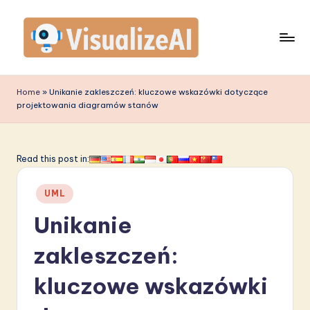
Skip
to
content
V
is
Home
»
Unikanie zakleszczeń: kluczowe wskazówki dotyczące
projektowania diagramów stanów
u
a
li
Read this post in:
z
Posted
UML
e
in
Unikanie
A
I
zakleszczeń:
P
kluczowe wskazówki
o