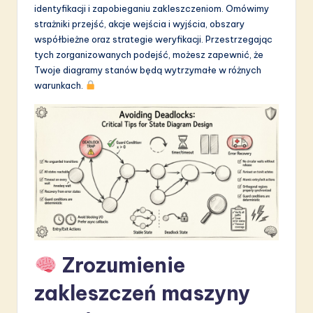
identyfikacji i zapobieganiu zakleszczeniom. Omówimy
S
strażniki przejść, akcje wejścia i wyjścia, obszary
o
współbieżne oraz strategie weryfikacji. Przestrzegając
tych zorganizowanych podejść, możesz zapewnić, że
f
Twoje diagramy stanów będą wytrzymałe w różnych
t
warunkach.
w
a
r
e
I
n
n
Zrozumienie
o
zakleszczeń maszyny
v