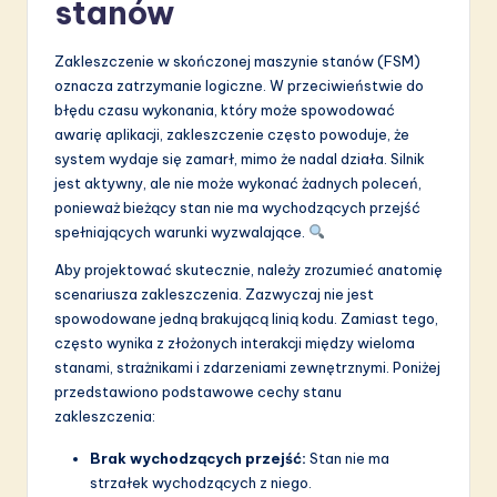
stanów
a
ti
Zakleszczenie w skończonej maszynie stanów (FSM)
o
oznacza zatrzymanie logiczne. W przeciwieństwie do
błędu czasu wykonania, który może spowodować
n
awarię aplikacji, zakleszczenie często powoduje, że
system wydaje się zamarł, mimo że nadal działa. Silnik
jest aktywny, ale nie może wykonać żadnych poleceń,
ponieważ bieżący stan nie ma wychodzących przejść
spełniających warunki wyzwalające.
Aby projektować skutecznie, należy zrozumieć anatomię
scenariusza zakleszczenia. Zazwyczaj nie jest
spowodowane jedną brakującą linią kodu. Zamiast tego,
często wynika z złożonych interakcji między wieloma
stanami, strażnikami i zdarzeniami zewnętrznymi. Poniżej
przedstawiono podstawowe cechy stanu
zakleszczenia:
Brak wychodzących przejść:
Stan nie ma
strzałek wychodzących z niego.