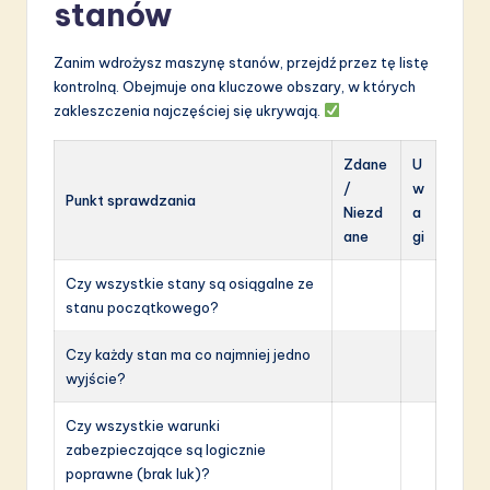
stanów
Zanim wdrożysz maszynę stanów, przejdź przez tę listę
kontrolną. Obejmuje ona kluczowe obszary, w których
zakleszczenia najczęściej się ukrywają.
Zdane
U
/
w
Punkt sprawdzania
Niezd
a
ane
gi
Czy wszystkie stany są osiągalne ze
stanu początkowego?
Czy każdy stan ma co najmniej jedno
wyjście?
Czy wszystkie warunki
zabezpieczające są logicznie
poprawne (brak luk)?