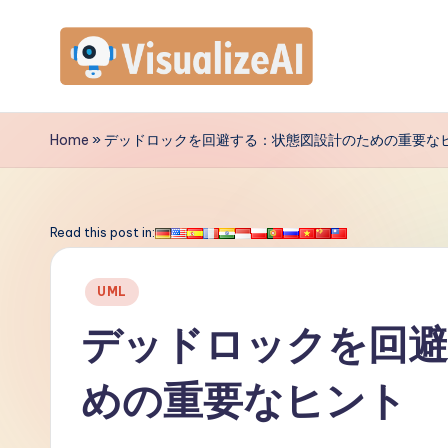
Skip
to
V
content
is
Home
»
デッドロックを回避する：状態図設計のための重要な
u
a
Read this post in:
li
Posted
UML
z
in
デッドロックを回避
e
めの重要なヒント
A
I