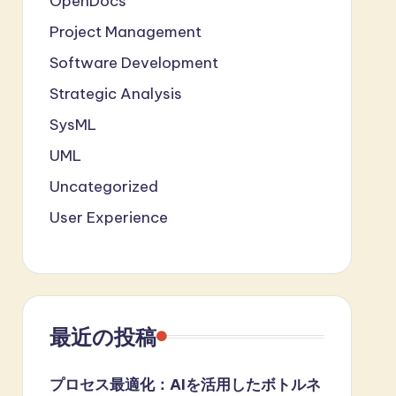
OpenDocs
Project Management
Software Development
Strategic Analysis
SysML
UML
Uncategorized
User Experience
最近の投稿
プロセス最適化：AIを活用したボトルネ