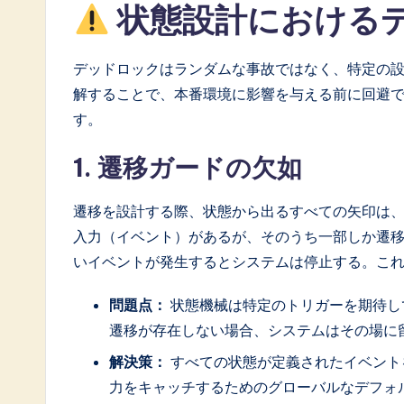
状態設計における
a
ti
デッドロックはランダムな事故ではなく、特定の
解することで、本番環境に影響を与える前に回避
o
す。
n
1. 遷移ガードの欠如
遷移を設計する際、状態から出るすべての矢印は
入力（イベント）があるが、そのうち一部しか遷
いイベントが発生するとシステムは停止する。こ
問題点：
状態機械は特定のトリガーを期待し
遷移が存在しない場合、システムはその場に
解決策：
すべての状態が定義されたイベント
力をキャッチするためのグローバルなデフォ