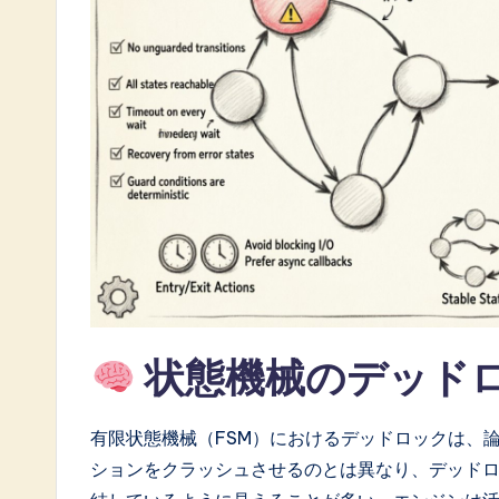
a
t
e
s
t
i
n
A
状態機械のデッド
I
&
有限状態機械（FSM）におけるデッドロックは、
S
ションをクラッシュさせるのとは異なり、デッド