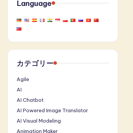
Language
カテゴリー
Agile
AI
AI Chatbot
AI Powered Image Translator
AI Visual Modeling
Animation Maker