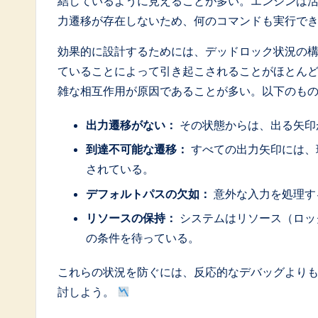
結しているように見えることが多い。エンジンは
o
力遷移が存在しないため、何のコマンドも実行で
ft
効果的に設計するためには、デッドロック状況の
w
ていることによって引き起こされることがほとん
雑な相互作用が原因であることが多い。以下のも
a
出力遷移がない：
その状態からは、出る矢印
r
到達不可能な遷移：
すべての出力矢印には、
e
されている。
I
デフォルトパスの欠如：
意外な入力を処理す
n
リソースの保持：
システムはリソース（ロッ
の条件を待っている。
n
これらの状況を防ぐには、反応的なデバッグより
o
討しよう。
v