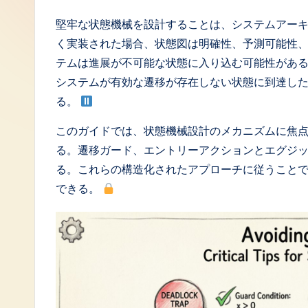
J
堅牢な状態機械を設計することは、システムアー
く実装された場合、状態図は明確性、予測可能性
a
テムは進展が不可能な状態に入り込む可能性があ
p
システムが有効な遷移が存在しない状態に到達し
る。
a
このガイドでは、状態機械設計のメカニズムに焦
n
る。遷移ガード、エントリーアクションとエグジ
e
る。これらの構造化されたアプローチに従うこと
できる。
s
e
-
L