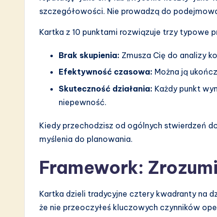
a
szczegółowości. Nie prowadzą do podejmowan
r
Kartka z 10 punktami rozwiązuje trzy typowe 
e
Brak skupienia:
Zmusza Cię do analizy k
I
Efektywność czasowa:
Można ją ukończ
n
Skuteczność działania:
Każdy punkt wyma
niepewność.
n
Kiedy przechodzisz od ogólnych stwierdzeń d
o
myślenia do planowania.
v
Framework: Zrozumi
a
ti
Kartka dzieli tradycyjne cztery kwadranty na 
że nie przeoczyłeś kluczowych czynników oper
o