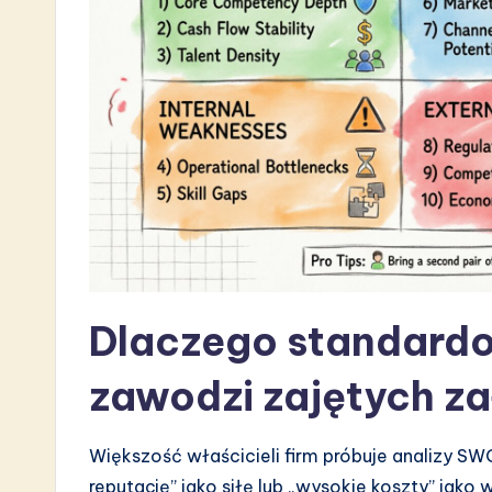
s
t
i
n
A
I
&
S
Dlaczego standard
o
zawodzi zajętych za
ft
Większość właścicieli firm próbuje analizy SW
w
reputację” jako siłę lub „wysokie koszty” jako 