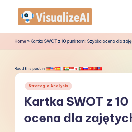
Skip
to
V
content
is
Home
»
Kartka SWOT z 10 punktami: Szybka ocena dla zaj
u
a
Read this post in:
li
Posted
Strategic Analysis
z
in
Kartka SWOT z 10
e
ocena dla zajętyc
A
I