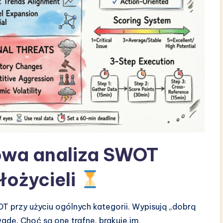
owa analiza SWOT
łożycieli
OT przy użyciu ogólnych kategorii. Wypisują „dobrą
wadę. Choć są one trafne, brakuje im