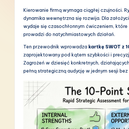
P
Kierowanie firmą wymaga ciągłej czujności. Ryn
dynamika wewnętrzna się rozwija. Dla założyc
o
wydaje się czasochłonnym ćwiczeniem, które tr
li
prowadzi do natychmiastowych działań.
s
Ten przewodnik wprowadza
kartkę SWOT z 1
zaprojektowany pod kątem szybkości i precyzji
h
Zagrożeń w dziesięć konkretnych, działający
-
pełną strategiczną audycję w jednym sesji bez 
L
a
t
e