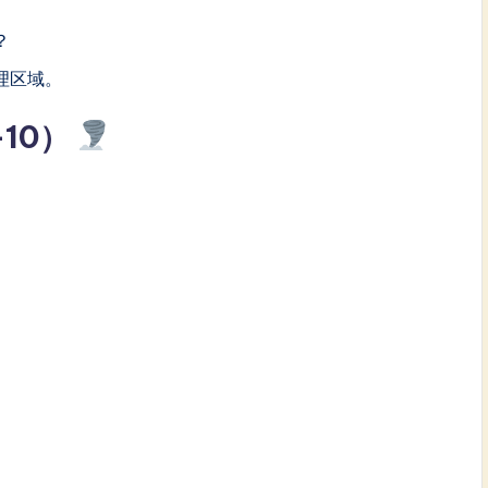
？
理区域。
10）