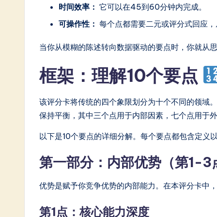
in
时间效率：
它可以在45到60分钟内完成。
可操作性：
每个点都需要二元或评分式回应，
A
当你从模糊的陈述转向数据驱动的要点时，你就从
I
&
框架：理解10个要点
S
该评分卡将传统的四个象限划分为十个不同的领域
o
保持平衡，其中三个点用于内部因素，七个点用于
ft
以下是10个要点的详细分解。每个要点都包含定义
w
第一部分：内部优势（第1-3
a
优势是赋予你竞争优势的内部能力。在本评分卡中
r
第1点：核心能力深度
e