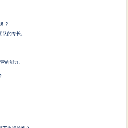
？
务？
团队的专长。
运营的能力。
？
况下执行战略？