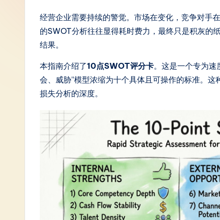
S
经营企业需要持续的警觉。市场在变化，竞争对手
的SWOT分析往往显得耗时费力，最终只是积灰的
i
结果。
m
本指南介绍了
10点SWOT评分卡
。这是一个专为速
p
会、威胁”模型浓缩为十个具体且可操作的标准。这
损失分析的深度。
li
fi
e
d
C
hi