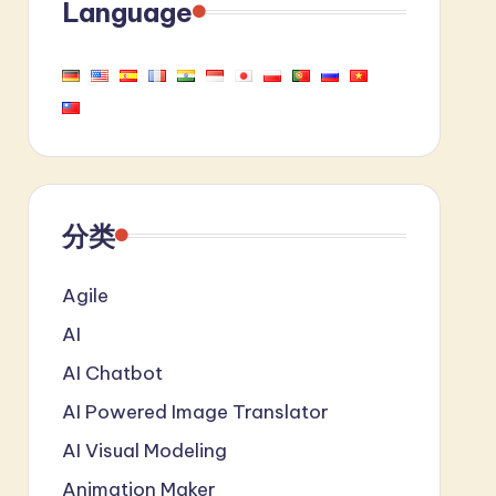
Language
分类
Agile
AI
AI Chatbot
AI Powered Image Translator
AI Visual Modeling
Animation Maker