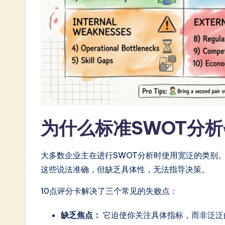
n
e
s
e
-
L
为什么标准SWOT分
a
t
大多数企业主在进行SWOT分析时使用宽泛的类别。
e
这些说法准确，但缺乏具体性，无法指导决策。
s
10点评分卡解决了三个常见的失败点：
t
缺乏焦点：
它迫使你关注具体指标，而非泛泛