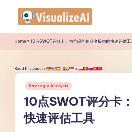
Skip
to
V
content
is
Home
»
10点SWOT评分卡：为忙碌的创业者提供的快速评估工
u
a
Read this post in:
li
Posted
Strategic Analysis
z
in
10点SWOT评分
e
快速评估工具
A
I