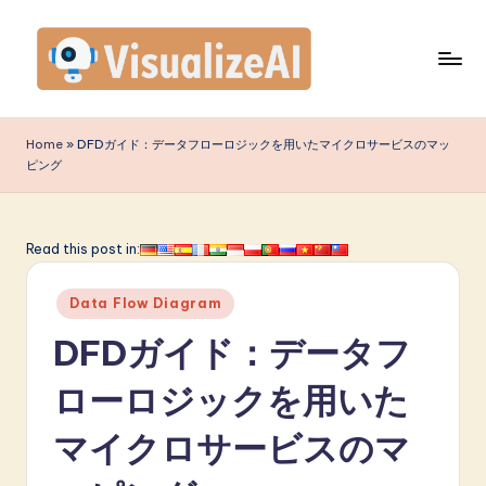
Skip
to
content
V
is
Home
»
DFDガイド：データフローロジックを用いたマイクロサービスのマッ
ピング
u
a
li
Read this post in:
z
Posted
Data Flow Diagram
e
in
DFDガイド：データフ
A
I
ローロジックを用いた
J
マイクロサービスのマ
a