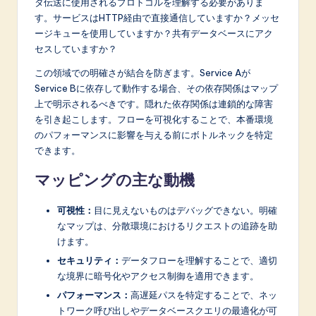
n
タ伝送に使用されるプロトコルを理解する必要がありま
す。サービスはHTTP経由で直接通信していますか？メッセ
o
ージキューを使用していますか？共有データベースにアク
v
セスしていますか？
a
この領域での明確さが結合を防ぎます。Service Aが
Service Bに依存して動作する場合、その依存関係はマップ
ti
上で明示されるべきです。隠れた依存関係は連鎖的な障害
o
を引き起こします。フローを可視化することで、本番環境
のパフォーマンスに影響を与える前にボトルネックを特定
n
できます。
マッピングの主な動機
可視性：
目に見えないものはデバッグできない。明確
なマップは、分散環境におけるリクエストの追跡を助
けます。
セキュリティ：
データフローを理解することで、適切
な境界に暗号化やアクセス制御を適用できます。
パフォーマンス：
高遅延パスを特定することで、ネッ
トワーク呼び出しやデータベースクエリの最適化が可