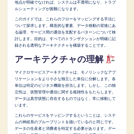
地点が明確でなければ、システムは不透明になり、トラブ
A
ルシューティングが困難になります。
I
このガイドでは、これらのフローをマッピングする手法に
ついて探求します。構造的な要素、データ移動の背後にあ
&
る論理、サービス間の通信を支配するパターンについて検
S
討します。目的は、すべてのトランザクションが明確に記
録される透明なアーキテクチャを構築することです。
o
f
アーキテクチャの理解
t
マイクロサービスアーキテクチャは、モノリシックなアプ
w
リケーションをより小さな独立した単位に分解します。各
単位は特定のビジネス機能を担当します。しかし、この独
a
立性は、状態管理や通信に関する複雑性をもたらします。
r
データは真空状態に存在するものではなく、常に移動して
います。
e
I
これらのサービスをマッピングするということは、システ
ムの神経系のブループリントを描いているのと同じです。
n
データの生産者と消費者を特定する必要があります。デー