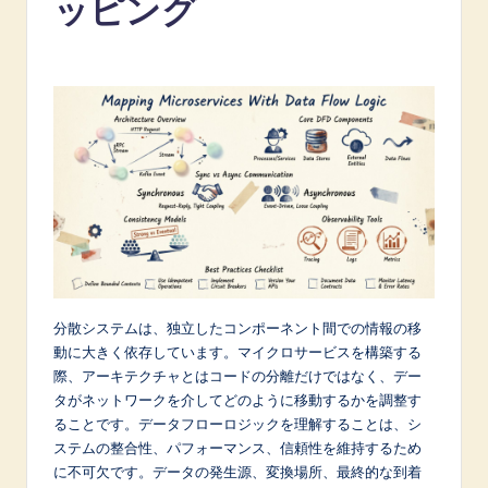
ッピング
p
a
n
e
s
e
-
L
a
分散システムは、独立したコンポーネント間での情報の移
t
動に大きく依存しています。マイクロサービスを構築する
e
際、アーキテクチャとはコードの分離だけではなく、デー
タがネットワークを介してどのように移動するかを調整す
s
ることです。データフローロジックを理解することは、シ
t
ステムの整合性、パフォーマンス、信頼性を維持するため
に不可欠です。データの発生源、変換場所、最終的な到着
in