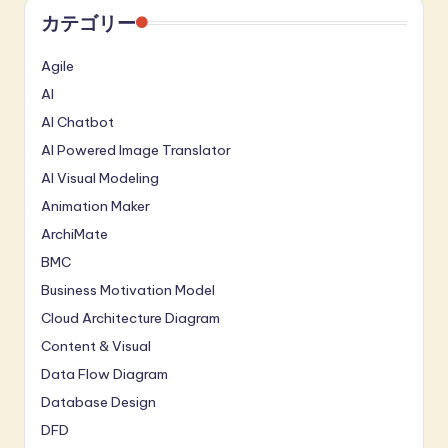
カテゴリー
Agile
AI
AI Chatbot
AI Powered Image Translator
AI Visual Modeling
Animation Maker
ArchiMate
BMC
Business Motivation Model
Cloud Architecture Diagram
Content & Visual
Data Flow Diagram
Database Design
DFD